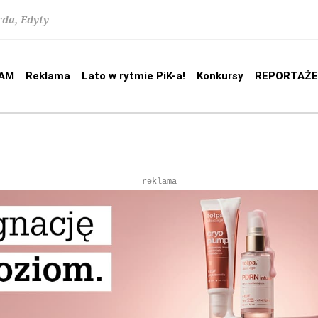
rda, Edyty
AM
Reklama
Lato w rytmie PiK-a!
Konkursy
REPORTAŻE
reklama