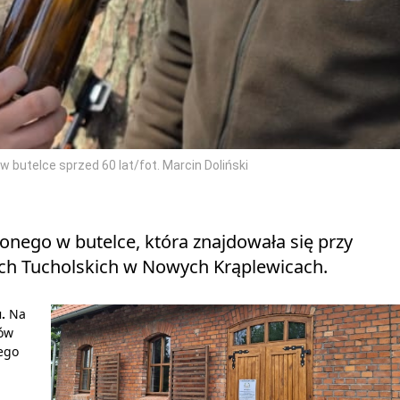
 butelce sprzed 60 lat/fot. Marcin Doliński
zionego w butelce, która znajdowała się przy
ach Tucholskich w Nowych Krąplewicach.
.
Na
ków
ego