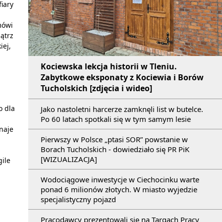
iary
mówi
ątrz
iej,
Kociewska lekcja historii w Tleniu.
h
Zabytkowe eksponaty z Kociewia i Borów
Tucholskich [zdjęcia i wideo]
o dla
Jako nastoletni harcerze zamknęli list w butelce.
Po 60 latach spotkali się w tym samym lesie
naje
Pierwszy w Polsce „ptasi SOR” powstanie w
Borach Tucholskich - dowiedziało się PR PiK
[WIZUALIZACJA]
gile
Wodociągowe inwestycje w Ciechocinku warte
ponad 6 milionów złotych. W miasto wyjedzie
specjalistyczny pojazd
Pracodawcy prezentowali się na Targach Pracy