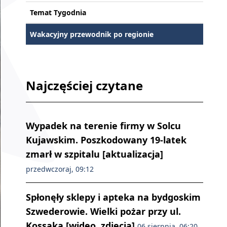
Temat Tygodnia
Wakacyjny przewodnik po regionie
Najczęściej czytane
Wypadek na terenie firmy w Solcu
Kujawskim. Poszkodowany 19-latek
zmarł w szpitalu [aktualizacja]
przedwczoraj, 09:12
Spłonęły sklepy i apteka na bydgoskim
Szwederowie. Wielki pożar przy ul.
Kossaka [wideo, zdjęcia]
06 sierpnia, 06:20