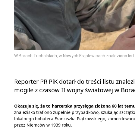
W Borach Tucholskich, w Nowych Krąplewicach znaleziono list w
Reporter PR PiK dotarł do treści listu znale
mogile z czasów II wojny światowej w Bor
Okazuje się, że to harcerska przysięga złożona 60 lat temu
znalezisko trafiono zupełnie przypadkowo, szukając szcząt
lokalnego bohatera Franciszka Piątkowskiego, zamordowan
przez Niemców w 1939 roku.