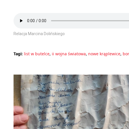
Relacja Marcina Dolińskiego
Tagi:
list w butelce
,
ii wojna światowa
,
nowe krąplewice
,
bor