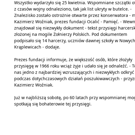
Wszystko wydarzyło się 25 kwietnia. Wspomniane szczątki of
z czasów wojny odnaleziono, tak jak list ukryty w butelce. -
Znalezisko zostało ostrożnie otwarte przez konserwatora - 
Kazimierz Woźniak, prezes fundacji Ocalić - Pamięć. - Wewn
znajdował się niezwykły dokument - tekst przysięgi harcersk
złożonej na mogile Żołnierzy Polskich. Pod dokumentem
podpisało się 14 harcerzy, uczniów dawnej szkoły w Nowyc
Krąplewicach - dodaje.
Prezes fundacji informuje, że większość osób, które złożyły
przysięgę w 1966 roku wciąż żyje i udało się je odnaleźć. - T
nas jedno z najbardziej wzruszających i niezwykłych odkryć
podczas dotychczasowych działań poszukiwawczych - przyz
Kazimierz Woźniak.
Już w najbliższą sobotę, po 60 latach przy wspomnianej mo
spotkają się bohaterowie tej przysięgi.