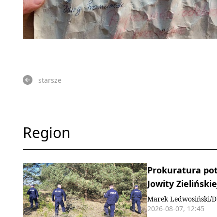
starsze
Region
Prokuratura pot
Jowity Zielińskie
Marek Ledwosiński/
2026-08-07, 12:45