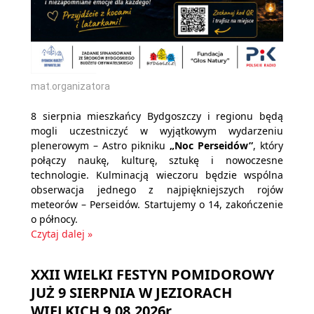
mat.organizatora
8 sierpnia mieszkańcy Bydgoszczy i regionu będą
mogli uczestniczyć w wyjątkowym wydarzeniu
plenerowym – Astro pikniku
„Noc Perseidów”
, który
połączy naukę, kulturę, sztukę i nowoczesne
technologie. Kulminacją wieczoru będzie wspólna
obserwacja jednego z najpiękniejszych rojów
meteorów – Perseidów. Startujemy o 14, zakończenie
o północy.
Czytaj dalej »
XXII WIELKI FESTYN POMIDOROWY
JUŻ 9 SIERPNIA W JEZIORACH
WIELKICH 9.08.2026r.