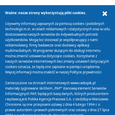
Ważne: nasze strony wykorzystują pliki cookies.
AKTUALNOŚCI RSS
Używamy informacji zapisanych za pomocą cookies i podobnych
technologii m.in. w celach reklamowych i statystycznych oraz w celu
dostosowania naszych serwisów do indywidualnych potrzeb
użytkowników. Mogą też stosować je współpracujący z nami
reklamodawcy, firmy badawcze oraz dostawcy aplikacji
multimedialnych. W programie służącym do obsługi internetu
można zmienić ustawienia dotyczące cookies. Korzystanie z
Polityka Prywatności
naszych serwisów internetowych bez zmiany ustawień dotyczących
Zasady korzystania z Serwisu
cookies oznacza, że będą one zapisane w pamięci urządzenia.
Więcej informacji można znaleźć w naszej
Polityce prywatności
Organizacje Pożytku Publicznego
Cyfryzacja DAB+
Zamieszczone na stronach internetowych www.radiopik.pl
materiały sygnowane skrótem „PAP” stanowią element Serwisów
Polityka ochrony danych osobowych
Informacyjnych PAP, będących bazą danych, których producentem
Abonament
i wydawcą jest Polska Agencja Prasowa S.A. z siedzibą w Warszawie.
Zamówienia publiczne
Chronione są one przepisami ustawy z dnia 4 lutego 1994 r. o
prawie autorskim i prawach pokrewnych oraz ustawy z dnia 27 lipca