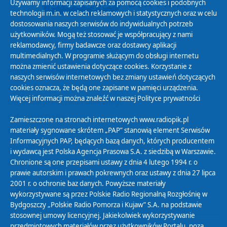
Używamy informacji zapisanych za pomocą cookies i podobnych
technologii m.in. w celach reklamowych i statystycznych oraz w celu
dostosowania naszych serwisów do indywidualnych potrzeb
użytkowników. Mogą też stosować je współpracujący z nami
reklamodawcy, firmy badawcze oraz dostawcy aplikacji
multimedialnych. W programie służącym do obsługi internetu
można zmienić ustawienia dotyczące cookies. Korzystanie z
Polityka Prywatności
naszych serwisów internetowych bez zmiany ustawień dotyczących
Zasady korzystania z Serwisu
cookies oznacza, że będą one zapisane w pamięci urządzenia.
Więcej informacji można znaleźć w naszej
Polityce prywatności
Organizacje Pożytku Publicznego
Cyfryzacja DAB+
Zamieszczone na stronach internetowych www.radiopik.pl
materiały sygnowane skrótem „PAP” stanowią element Serwisów
Polityka ochrony danych osobowych
Informacyjnych PAP, będących bazą danych, których producentem
Abonament
i wydawcą jest Polska Agencja Prasowa S.A. z siedzibą w Warszawie.
Zamówienia publiczne
Chronione są one przepisami ustawy z dnia 4 lutego 1994 r. o
prawie autorskim i prawach pokrewnych oraz ustawy z dnia 27 lipca
2001 r. o ochronie baz danych. Powyższe materiały
Biuletyn Informacji Publicznej
wykorzystywane są przez Polskie Radio Regionalną Rozgłośnię w
Bydgoszczy „Polskie Radio Pomorza i Kujaw” S.A. na podstawie
stosownej umowy licencyjnej. Jakiekolwiek wykorzystywanie
przedmiotowych materiałów przez użytkowników Portalu, poza