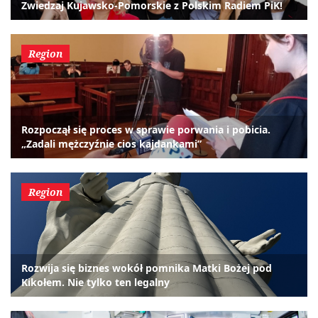
Zwiedzaj Kujawsko-Pomorskie z Polskim Radiem PiK!
Region
Rozpoczął się proces w sprawie porwania i pobicia.
„Zadali mężczyźnie cios kajdankami”
Region
Rozwija się biznes wokół pomnika Matki Bożej pod
Kikołem. Nie tylko ten legalny