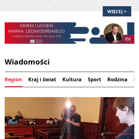
WIĘCEJ >
Wiadomości
Region
Kraj i świat
Kultura
Sport
Rodzina
B