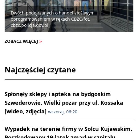
Dwóch podejrzanych o handel złośliwym
oprogramowaniem w rękach CBZC/fot.
cbzc.policja.gov.pl
ZOBACZ WIĘCEJ
Najczęściej czytane
Spłonęły sklepy i apteka na bydgoskim
Szwederowie. Wielki pożar przy ul. Kossaka
[wideo, zdjęcia]
wczoraj, 06:20
Wypadek na terenie firmy w Solcu Kujawskim.
Poszkodowany 19-latek zmarł w szpitalu