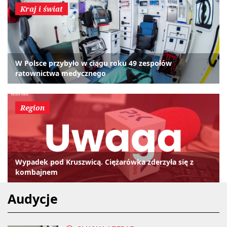
Kraj i świat
W Polsce przybyło w ciągu roku 49 zespołów
ratownictwa medycznego
Region
Wypadek pod Kruszwicą. Ciężarówka zderzyła się z
kombajnem
Audycje