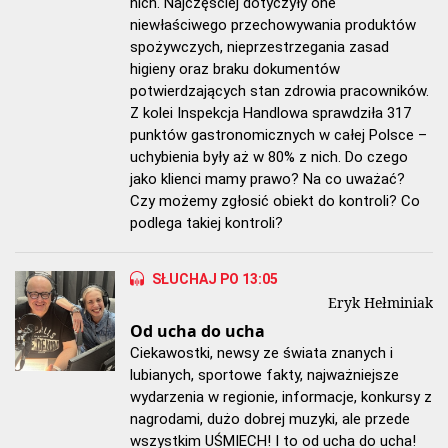
nich. Najczęściej dotyczyły one
niewłaściwego przechowywania produktów
spożywczych, nieprzestrzegania zasad
higieny oraz braku dokumentów
potwierdzających stan zdrowia pracowników.
Z kolei Inspekcja Handlowa sprawdziła 317
punktów gastronomicznych w całej Polsce –
uchybienia były aż w 80% z nich. Do czego
jako klienci mamy prawo? Na co uważać?
Czy możemy zgłosić obiekt do kontroli? Co
podlega takiej kontroli?
SŁUCHAJ PO 13:05
Eryk Hełminiak
Od ucha do ucha
Ciekawostki, newsy ze świata znanych i
lubianych, sportowe fakty, najważniejsze
wydarzenia w regionie, informacje, konkursy z
nagrodami, dużo dobrej muzyki, ale przede
wszystkim UŚMIECH! I to od ucha do ucha!