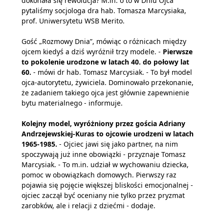
dokonała się rewolucja? M.in. o to w Dniu Ojca
pytaliśmy socjologa dra hab. Tomasza Marcysiaka,
prof. Uniwersytetu WSB Merito.
Gość „Rozmowy Dnia”, mówiąc o różnicach między
ojcem kiedyś a dziś wyróżnił trzy modele. -
Pierwsze
to pokolenie urodzone w latach 40. do połowy lat
60.
- mówi dr hab. Tomasz Marcysiak. - To był model
ojca-autorytetu, żywiciela. Dominowało przekonanie,
że zadaniem takiego ojca jest głównie zapewnienie
bytu materialnego - informuje.
Kolejny model, wyróżniony przez gościa Adriany
Andrzejewskiej-Kuras to ojcowie urodzeni w latach
1965-1985.
- Ojciec jawi się jako partner, na nim
spoczywają już inne obowiązki - przyznaje Tomasz
Marcysiak. - To m.in. udział w wychowaniu dziecka,
pomoc w obowiązkach domowych. Pierwszy raz
pojawia się pojęcie większej bliskości emocjonalnej -
ojciec zaczął być oceniany nie tylko przez pryzmat
zarobków, ale i relacji z dziećmi - dodaje.