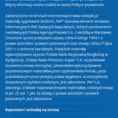
Kolejowej (czyli długoterminowego planu rozwoju
Więcej informacji można znaleźć w naszej
Polityce prywatności
sieci kolejowej w Polsce po 2035 roku; został
opracowany m.in przez ekspertów Portu Polska oraz
Zamieszczone na stronach internetowych www.radiopik.pl
PKP PLK). Województwo kujawsko-pomorskie jest w
materiały sygnowane skrótem „PAP” stanowią element Serwisów
nim uwzględnione: Grudziądz, Toruń, Włocławek,
Informacyjnych PAP, będących bazą danych, których producentem
Bydgoszcz.
i wydawcą jest Polska Agencja Prasowa S.A. z siedzibą w Warszawie.
Chronione są one przepisami ustawy z dnia 4 lutego 1994 r. o
- Jeśli chodzi o Grudziądz, to plan jest taki, żeby
prawie autorskim i prawach pokrewnych oraz ustawy z dnia 27 lipca
dzisiejsze połączenie do Gdańska z 1 godziny i 40
2001 r. o ochronie baz danych. Powyższe materiały
minut skrócić do 35 minut i żeby docelowo dojazd do
wykorzystywane są przez Polskie Radio Regionalną Rozgłośnię w
Warszawy zajmował trochę ponad godzinę - teraz
Bydgoszczy „Polskie Radio Pomorza i Kujaw” S.A. na podstawie
realnie trwa to z przesiadkami ponad 4 godziny. Ale
stosownej umowy licencyjnej. Jakiekolwiek wykorzystywanie
istotą jest nie tylko stworzenie planu, trzeba jeszcze
przedmiotowych materiałów przez użytkowników Portalu, poza
mieć pieniądze na to, żeby te inwestycje zrealizować.
przewidzianymi przez przepisy prawa wyjątkami, w szczególności
Idą na nie fundusze europejskie i pieniądze z KPO -
dozwolonym użytkiem osobistym, jest zabronione. PAP S.A.
dajemy absolutnie bezprecedensowe pieniądze
zastrzega, iż dalsze rozpowszechnianie materiałów, o których mowa
właśnie na rozwój kolei.
w art. 25 ust. 1 pkt. b) ustawy o prawie autorskim i prawach
pokrewnych, jest zabronione.
Natomiast musimy zapewnić pieniądze dalej na
rozwój kolei. Kolejny budżet unijny już leży na stole,
Rozumiem i wchodzę na stronę
będziemy dzielić te środki dosłownie w najbliższych
miesiącach. Przy tym stole będzie marszałek