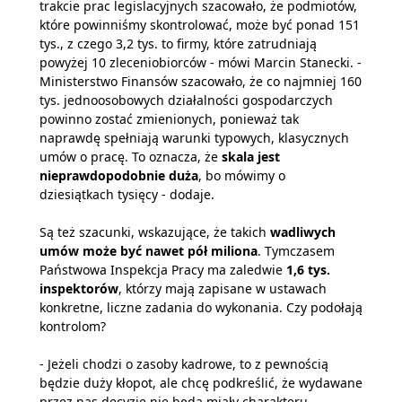
trakcie prac legislacyjnych szacowało, że podmiotów,
które powinniśmy skontrolować, może być ponad 151
tys., z czego 3,2 tys. to firmy, które zatrudniają
powyżej 10 zleceniobiorców - mówi Marcin Stanecki. -
Ministerstwo Finansów szacowało, że co najmniej 160
tys. jednoosobowych działalności gospodarczych
powinno zostać zmienionych, ponieważ tak
naprawdę spełniają warunki typowych, klasycznych
umów o pracę. To oznacza, że
skala jest
nieprawdopodobnie duża
, bo mówimy o
dziesiątkach tysięcy - dodaje.
Są też szacunki, wskazujące, że takich
wadliwych
umów może być nawet pół miliona
. Tymczasem
Państwowa Inspekcja Pracy ma zaledwie
1,6 tys.
inspektorów
, którzy mają zapisane w ustawach
konkretne, liczne zadania do wykonania. Czy podołają
kontrolom?
- Jeżeli chodzi o zasoby kadrowe, to z pewnością
będzie duży kłopot, ale chcę podkreślić, że wydawane
przez nas decyzje nie będą miały charakteru