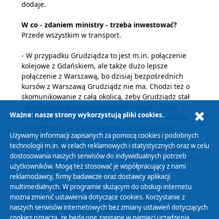
dodaje.
W co - zdaniem ministry - trzeba inwestować?
Przede wszystkim w transport.
- W przypadku Grudziądza to jest m.in. połączenie
kolejowe z Gdańskiem, ale także dużo lepsze
połączenie z Warszawą, bo dzisiaj bezpośrednich
kursów z Warszawą Grudziądz nie ma. Chodzi też o
skomunikowanie z całą okolicą, żeby Grudziądz stał
się miejscem dobrych usług publicznych. I stąd
Ważne: nasze strony wykorzystują pliki cookies.
inwestycje w szpitale, w żłobki, w branżowe centra
umiejętności, w szybki internet. Wymieniam te
Używamy informacji zapisanych za pomocą cookies i podobnych
inwestycje, dlatego że to jest to, co w Grudziądzu, ale
technologii m.in. w celach reklamowych i statystycznych oraz w celu
i w całym województwie kujawsko-pomorskim zostało
dostosowania naszych serwisów do indywidualnych potrzeb
sfinansowane z inwestycji w ramach Krajowego Planu
użytkowników. Mogą też stosować je współpracujący z nami
Odbudowy - mówi Katarzyna Pełczyńska-Nałęcz.
reklamodawcy, firmy badawcze oraz dostawcy aplikacji
multimedialnych. W programie służącym do obsługi internetu
W poniedziałek poznaliśmy docelową mapę
można zmienić ustawienia dotyczące cookies. Korzystanie z
rozwoju połączeń kolejowych w Polsce,
która
naszych serwisów internetowych bez zmiany ustawień dotyczących
powstała w ramach projektu Zintegrowanej Sieci
cookies oznacza, że będą one zapisane w pamięci urządzenia.