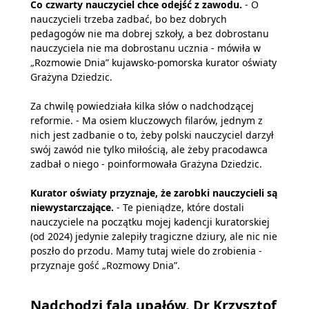
Co czwarty nauczyciel chce odejść z zawodu.
- O
nauczycieli trzeba zadbać, bo bez dobrych
pedagogów nie ma dobrej szkoły, a bez dobrostanu
nauczyciela nie ma dobrostanu ucznia - mówiła w
„Rozmowie Dnia” kujawsko-pomorska kurator oświaty
Grażyna Dziedzic.
Za chwilę powiedziała kilka słów o nadchodzącej
reformie. - Ma osiem kluczowych filarów, jednym z
nich jest zadbanie o to, żeby polski nauczyciel darzył
swój zawód nie tylko miłością, ale żeby pracodawca
zadbał o niego - poinformowała Grażyna Dziedzic.
Kurator oświaty przyznaje, że zarobki nauczycieli są
niewystarczające.
- Te pieniądze, które dostali
nauczyciele na początku mojej kadencji kuratorskiej
(od 2024) jedynie zalepiły tragiczne dziury, ale nic nie
poszło do przodu. Mamy tutaj wiele do zrobienia -
przyznaje gość „Rozmowy Dnia”.
Nadchodzi fala upałów. Dr Krzysztof