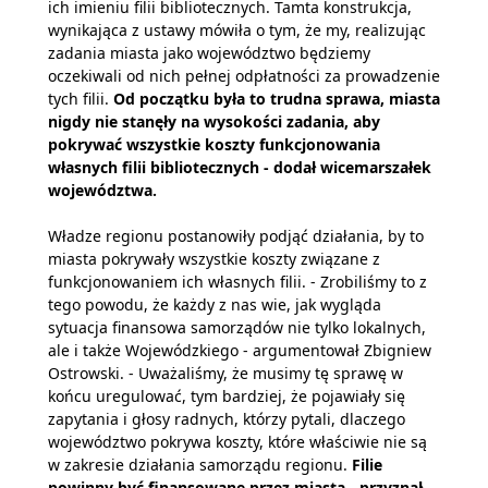
ich imieniu filii bibliotecznych. Tamta konstrukcja,
wynikająca z ustawy mówiła o tym, że my, realizując
zadania miasta jako województwo będziemy
oczekiwali od nich pełnej odpłatności za prowadzenie
tych filii.
Od początku była to trudna sprawa, miasta
nigdy nie stanęły na wysokości zadania, aby
pokrywać wszystkie koszty funkcjonowania
własnych filii bibliotecznych - dodał wicemarszałek
województwa.
Władze regionu postanowiły podjąć działania, by to
miasta pokrywały wszystkie koszty związane z
funkcjonowaniem ich własnych filii. - Zrobiliśmy to z
tego powodu, że każdy z nas wie, jak wygląda
sytuacja finansowa samorządów nie tylko lokalnych,
ale i także Wojewódzkiego - argumentował Zbigniew
Ostrowski. - Uważaliśmy, że musimy tę sprawę w
końcu uregulować, tym bardziej, że pojawiały się
zapytania i głosy radnych, którzy pytali, dlaczego
województwo pokrywa koszty, które właściwie nie są
w zakresie działania samorządu regionu.
Filie
powinny być finansowane przez miasta - przyznał.