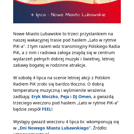
Nowe Miasto Lubawskie to trzeci przystankiem na
naszej wakacyjnej trasie pod hasłem „Lato w rytmie
PiK-a". I tym razem wóz transmisyjny Polskiego Radia
PiK, a z nim i radiowa załoga znajdą się w centrum
wydarzeń pełnych dobrej muzyki i świetnej, letniej
zabawy bogatej w rodzinne atrakcje.
W sobotę 4 lipca na scenie letniej akcji z Polskim
Radiem PiK zrobi się bardzo tłoczno. O dobrą
temperaturę muzyczną i wyśmienite wrażenia
zadbają:
Eryk Moczko
,
Peja
i
DJ Omen
, a gwiazdą
trzeciego wieczoru pod hasłem „Lato w rytmie PiK-a”
będzie zespół
FEEL
!
Występy gwiazd wieczoru 4 lipca br. wkomponują się
w
„Dni Nowego Miasta Lubawskiego”
. Źródło: