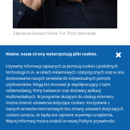
Zaprasza Dariusz Gross. Fot. Piotr Ulanowski
Ważne: nasze strony wykorzystują pliki cookies.
AKTUALNOŚCI RSS
Używamy informacji zapisanych za pomocą cookies i podobnych
technologii m.in. w celach reklamowych i statystycznych oraz w celu
dostosowania naszych serwisów do indywidualnych potrzeb
użytkowników. Mogą też stosować je współpracujący z nami
reklamodawcy, firmy badawcze oraz dostawcy aplikacji
multimedialnych. W programie służącym do obsługi internetu
można zmienić ustawienia dotyczące cookies. Korzystanie z
Polityka Prywatności
naszych serwisów internetowych bez zmiany ustawień dotyczących
Zasady korzystania z Serwisu
cookies oznacza, że będą one zapisane w pamięci urządzenia.
Więcej informacji można znaleźć w naszej
Polityce prywatności
Organizacje Pożytku Publicznego