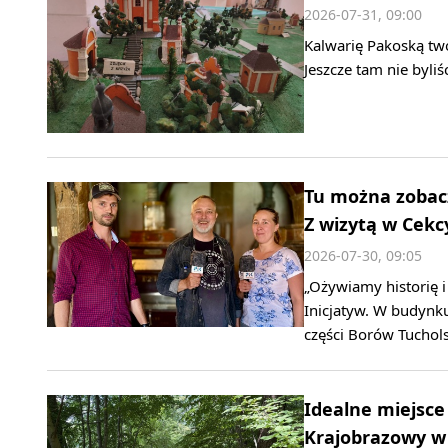
2026-07-31, 09:00
Kalwarię Pakoską two
Jeszcze tam nie byliś
Tu można zobacz
Z wizytą w Cekc
2026-07-30, 09:05
„Ożywiamy historię 
Inicjatyw. W budynku
części Borów Tuchols
Idealne miejsce
Krajobrazowy w