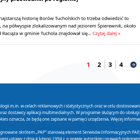
najstarszą historię Borów Tucholskich to trzeba odwiedzić to
u, na półwyspie zlokalizowanym nad jeziorem Śpierewnik, około
d Raciąża w gminie Tuchola znajdował się…
Czytaj dalej »
1
2
3
4
logii m.in. w celach reklamowych i statystycznych oraz w celu dostosow
 Serwisu
Organizacje Pożytku
Cyfryzacja D
raz dostawcy aplikacji multimedialnych. W programie służącym do obsługi
Publicznego
ies oznacza, że będą one zapisane w pamięci urządzenia. Więcej informac
Zamówienia publiczne
sygnowane skrótem „PAP” stanowią element Serwisów Informacyjnych PAP,
ami ustawy z dnia 4 lutego 1994 r. o prawie autorskim i prawach pokrewnyc