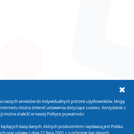
ania naszych serwisów do indywidualnych potrzeb użytkowników. Mogą
AB+
Biuletyn Informacji
 internetu można zmienić ustawienia dotyczące cookies. Korzystanie z
Publicznej
ji można znaleźć w naszej
Polityce prywatności
 będących bazą danych, których producentem i wydawcą jest Polska
h oraz ustawy z dnia 27 lipca 2001 r. o ochronie baz danych.