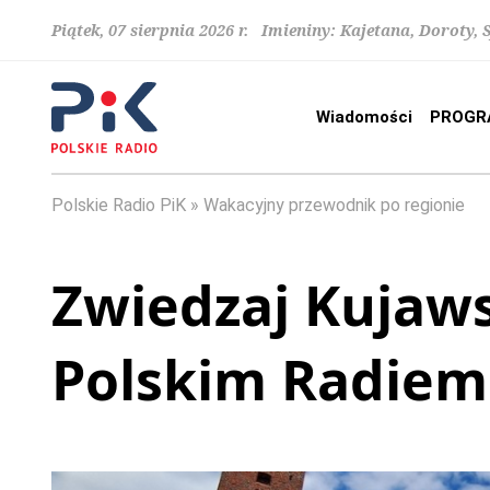
Piątek, 07 sierpnia 2026 r. Imieniny: Kajetana, Doroty, 
Wiadomości
PROGR
Polskie Radio PiK
Wakacyjny przewodnik po regionie
Zwiedzaj Kujaw
Polskim Radiem 