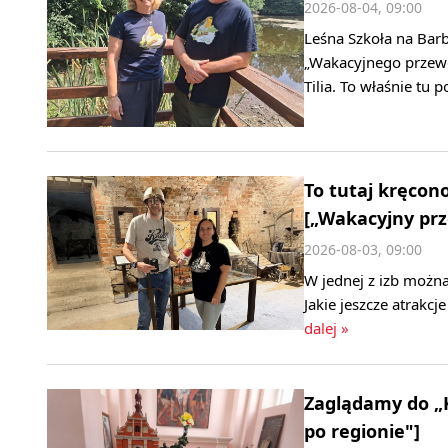
2026-08-04, 09:00
Leśna Szkoła na Bar
„Wakacyjnego przewo
Tilia. To właśnie tu 
To tutaj kręcon
[„Wakacyjny prz
2026-08-03, 09:00
W jednej z izb można
Jakie jeszcze atrakc
dalej »
Zaglądamy do „
po regionie"]