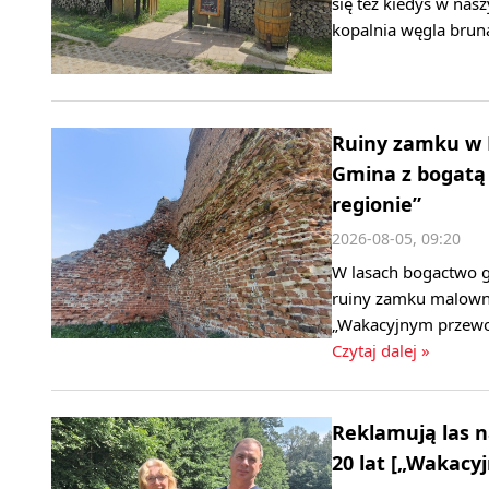
się też kiedyś w nas
kopalnia węgla brun
Ruiny zamku w 
Gmina z bogatą
regionie”
2026-08-05, 09:20
W lasach bogactwo gr
ruiny zamku malowni
„Wakacyjnym przewod
Czytaj dalej »
Reklamują las n
20 lat [„Wakacy