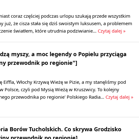
iast coraz częściej podczas urlopu szukają przede wszystkim
my już, że cisza stała się dziś swoistym luksusem, a problemem
zczenie światłem, które utrudnia podziwianie…
Czytaj dalej »
dzą myszy, a moc legendy o Popielu przyciąga
ny przewodnik po regionie"]
 Eiffla, Włochy Krzywą Wieżę w Pizie, a my stanęliśmy pod
 w Polsce, czyli pod Mysią Wieżą w Kruszwicy. To kolejny
nego przewodnika po regionie' Polskiego Radia…
Czytaj dalej »
oria Borów Tucholskich. Co skrywa Grodzisko
jny przewodnik po regionie]