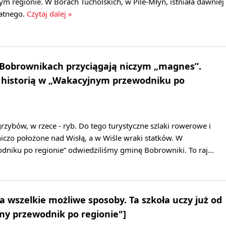
zym regionie. W Borach Tucholskich, w Pile-Młyn, istniała dawniej
atnego.
Czytaj dalej »
Bobrownikach przyciągają niczym „magnes”.
 historią w „Wakacyjnym przewodniku po
zybów, w rzece - ryb. Do tego turystyczne szlaki rowerowe i
czo położone nad Wisłą, a w Wiśle wraki statków. W
niku po regionie” odwiedziliśmy gminę Bobrowniki. To raj…
a wszelkie możliwe sposoby. Ta szkoła uczy już od
jny przewodnik po regionie"]