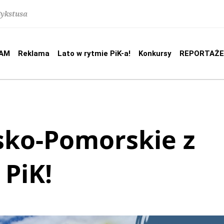
Sykstusa
AM
Reklama
Lato w rytmie PiK-a!
Konkursy
REPORTAŻE
sko-Pomorskie z
PiK!