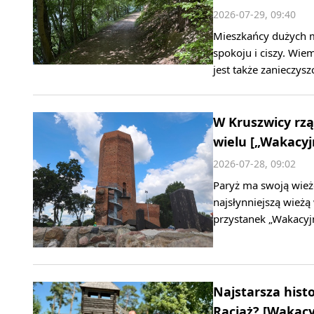
2026-07-29, 09:40
Mieszkańcy dużych m
spokoju i ciszy. Wie
jest także zanieczys
W Kruszwicy rzą
wielu [„Wakacyj
2026-07-28, 09:02
Paryż ma swoją wieżę
najsłynniejszą wieżą
przystanek „Wakacyj
Najstarsza hist
Raciąż? [Wakacy