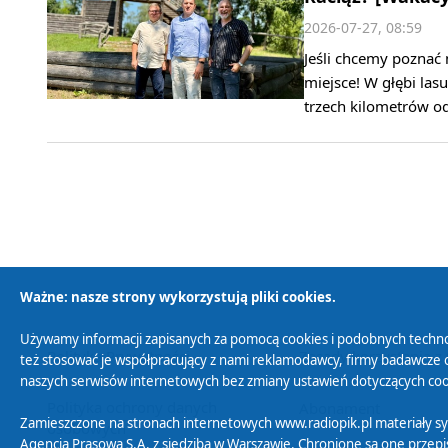
2026-07-27, 08:59
Jeśli chcemy poznać 
miejsce! W głębi las
trzech kilometrów o
Ważne: nasze strony wykorzystują pliki cookies.
Używamy informacji zapisanych za pomocą cookies i podobnych techno
Polityka Prywatności
Zasady korzystania z
też stosować je współpracujący z nami reklamodawcy, firmy badawcze o
naszych serwisów internetowych bez zmiany ustawień dotyczących cook
Polityka ochrony danych
Abonament
Zamieszczone na stronach internetowych www.radiopik.pl materiały 
osobowych
Agencja Prasowa S.A. z siedzibą w Warszawie. Chronione są one przepis