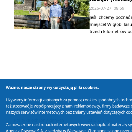
2026-07-27, 08:59
Jeśli chcemy poznać 
miejsce! W głębi las
trzech kilometrów o
Ważne: nasze strony wykorzystują pliki cookies.
Używamy informacji zapisanych za pomocą cookies i podobnych techno
Polityka Prywatności
Zasady korzystania z
też stosować je współpracujący z nami reklamodawcy, firmy badawcze o
naszych serwisów internetowych bez zmiany ustawień dotyczących cook
Polityka ochrony danych
Abonament
Zamieszczone na stronach internetowych www.radiopik.pl materiały 
osobowych
Agencja Prasowa S.A. z siedzibą w Warszawie. Chronione są one przepis