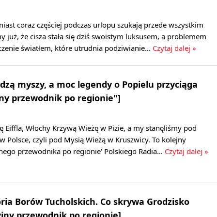
iast coraz częściej podczas urlopu szukają przede wszystkim
my już, że cisza stała się dziś swoistym luksusem, a problemem
zczenie światłem, które utrudnia podziwianie…
Czytaj dalej »
dzą myszy, a moc legendy o Popielu przyciąga
ny przewodnik po regionie"]
 Eiffla, Włochy Krzywą Wieżę w Pizie, a my stanęliśmy pod
 w Polsce, czyli pod Mysią Wieżą w Kruszwicy. To kolejny
nego przewodnika po regionie' Polskiego Radia…
Czytaj dalej »
oria Borów Tucholskich. Co skrywa Grodzisko
jny przewodnik po regionie]