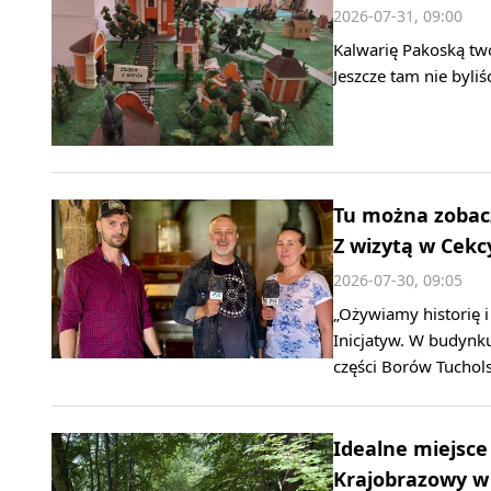
2026-07-31, 09:00
Kalwarię Pakoską two
Jeszcze tam nie byliś
Tu można zobacz
Z wizytą w Cekc
2026-07-30, 09:05
„Ożywiamy historię 
Inicjatyw. W budynku
części Borów Tuchols
Idealne miejsce
Krajobrazowy w