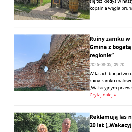
się też kiedyś w nas
kopalnia węgla brun
Ruiny zamku w 
Gmina z bogatą
regionie”
2026-08-05, 09:20
W lasach bogactwo gr
ruiny zamku malowni
„Wakacyjnym przewod
Czytaj dalej »
Reklamują las n
20 lat [„Wakacy