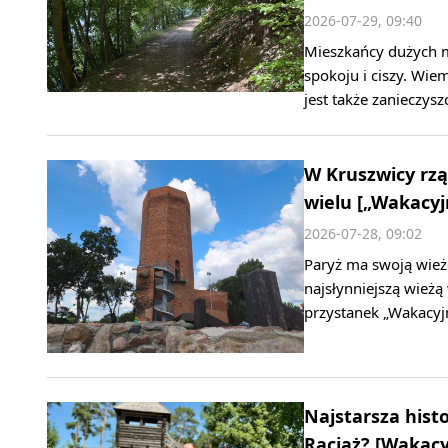
2026-07-29, 09:40
Mieszkańcy dużych m
spokoju i ciszy. Wie
jest także zanieczys
W Kruszwicy rzą
wielu [„Wakacyj
2026-07-28, 09:02
Paryż ma swoją wieżę
najsłynniejszą wieżą
przystanek „Wakacyj
Najstarsza hist
Raciąż? [Wakacy