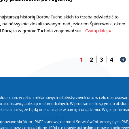
najstarszą historię Borów Tucholskich to trzeba odwiedzić to
u, na półwyspie zlokalizowanym nad jeziorem Śpierewnik, około
d Raciąża w gminie Tuchola znajdował się…
Czytaj dalej »
1
2
3
4
logii m.in. w celach reklamowych i statystycznych oraz w celu dostosow
 Serwisu
Organizacje Pożytku
Cyfryzacja D
raz dostawcy aplikacji multimedialnych. W programie służącym do obsługi
Publicznego
ies oznacza, że będą one zapisane w pamięci urządzenia. Więcej informac
Zamówienia publiczne
sygnowane skrótem „PAP” stanowią element Serwisów Informacyjnych PAP,
ami ustawy z dnia 4 lutego 1994 r. o prawie autorskim i prawach pokrewnyc