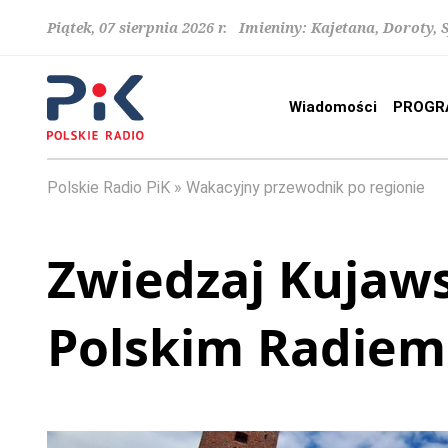
Piątek, 07 sierpnia 2026 r. Imieniny: Kajetana, Doroty, 
Wiadomości
PROGR
Polskie Radio PiK
Wakacyjny przewodnik po regionie
Zwiedzaj Kujaw
Polskim Radiem 