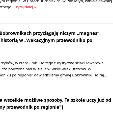
zym regionie. W Borach Tucholskich, w Pile-Młyn, istniała dawniej
atnego.
Czytaj dalej »
Bobrownikach przyciągają niczym „magnes”.
 historią w „Wakacyjnym przewodniku po
zybów, w rzece - ryb. Do tego turystyczne szlaki rowerowe i
czo położone nad Wisłą, a w Wiśle wraki statków. W
niku po regionie” odwiedziliśmy gminę Bobrowniki. To raj…
a wszelkie możliwe sposoby. Ta szkoła uczy już od
jny przewodnik po regionie"]