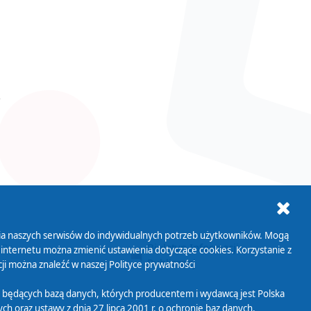
ania naszych serwisów do indywidualnych potrzeb użytkowników. Mogą
AB+
Biuletyn Informacji
 internetu można zmienić ustawienia dotyczące cookies. Korzystanie z
Publicznej
ji można znaleźć w naszej
Polityce prywatności
 będących bazą danych, których producentem i wydawcą jest Polska
h oraz ustawy z dnia 27 lipca 2001 r. o ochronie baz danych.