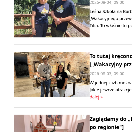
2026-08-04, 09:00
Leśna Szkoła na Bar
„Wakacyjnego przewo
Tilia. To właśnie tu 
To tutaj kręcon
[„Wakacyjny prz
2026-08-03, 09:00
W jednej z izb można
Jakie jeszcze atrakc
dalej »
Zaglądamy do „
po regionie"]