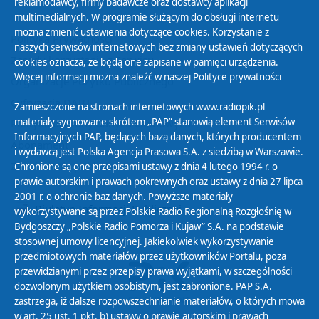
reklamodawcy, firmy badawcze oraz dostawcy aplikacji
multimedialnych. W programie służącym do obsługi internetu
można zmienić ustawienia dotyczące cookies. Korzystanie z
Polityka Prywatności
naszych serwisów internetowych bez zmiany ustawień dotyczących
Zasady korzystania z Serwisu
cookies oznacza, że będą one zapisane w pamięci urządzenia.
Więcej informacji można znaleźć w naszej
Polityce prywatności
Organizacje Pożytku Publicznego
Cyfryzacja DAB+
Zamieszczone na stronach internetowych www.radiopik.pl
materiały sygnowane skrótem „PAP” stanowią element Serwisów
Polityka ochrony danych osobowych
Informacyjnych PAP, będących bazą danych, których producentem
Abonament
i wydawcą jest Polska Agencja Prasowa S.A. z siedzibą w Warszawie.
Zamówienia publiczne
Chronione są one przepisami ustawy z dnia 4 lutego 1994 r. o
prawie autorskim i prawach pokrewnych oraz ustawy z dnia 27 lipca
2001 r. o ochronie baz danych. Powyższe materiały
Biuletyn Informacji Publicznej
wykorzystywane są przez Polskie Radio Regionalną Rozgłośnię w
Bydgoszczy „Polskie Radio Pomorza i Kujaw” S.A. na podstawie
stosownej umowy licencyjnej. Jakiekolwiek wykorzystywanie
przedmiotowych materiałów przez użytkowników Portalu, poza
przewidzianymi przez przepisy prawa wyjątkami, w szczególności
dozwolonym użytkiem osobistym, jest zabronione. PAP S.A.
zastrzega, iż dalsze rozpowszechnianie materiałów, o których mowa
w art. 25 ust. 1 pkt. b) ustawy o prawie autorskim i prawach