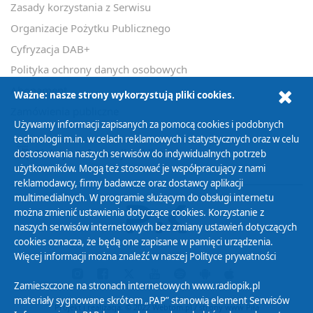
Zasady korzystania z Serwisu
Organizacje Pożytku Publicznego
Ważne: nasze strony wykorzystują pliki cookies.
Cyfryzacja DAB+
Używamy informacji zapisanych za pomocą cookies i podobnych
Polityka ochrony danych osobowych
technologii m.in. w celach reklamowych i statystycznych oraz w celu
dostosowania naszych serwisów do indywidualnych potrzeb
Abonament
użytkowników. Mogą też stosować je współpracujący z nami
Zamówienia publiczne
reklamodawcy, firmy badawcze oraz dostawcy aplikacji
multimedialnych. W programie służącym do obsługi internetu
można zmienić ustawienia dotyczące cookies. Korzystanie z
Biuletyn Informacji Publicznej
naszych serwisów internetowych bez zmiany ustawień dotyczących
cookies oznacza, że będą one zapisane w pamięci urządzenia.
Więcej informacji można znaleźć w naszej
Polityce prywatności
Zamieszczone na stronach internetowych www.radiopik.pl
materiały sygnowane skrótem „PAP” stanowią element Serwisów
Informacyjnych PAP, będących bazą danych, których producentem
i wydawcą jest Polska Agencja Prasowa S.A. z siedzibą w Warszawie.
Chronione są one przepisami ustawy z dnia 4 lutego 1994 r. o
prawie autorskim i prawach pokrewnych oraz ustawy z dnia 27 lipca
Projekt i realizacja: © 2022
Webtom.pl
/
strony www Piła
2001 r. o ochronie baz danych. Powyższe materiały