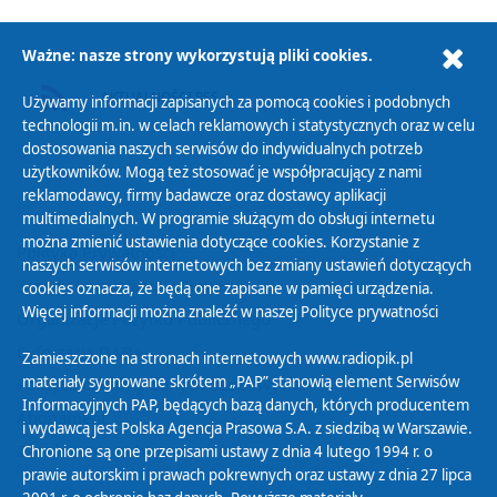
Ważne: nasze strony wykorzystują pliki cookies.
AKTUALNOŚCI RSS
Używamy informacji zapisanych za pomocą cookies i podobnych
technologii m.in. w celach reklamowych i statystycznych oraz w celu
dostosowania naszych serwisów do indywidualnych potrzeb
użytkowników. Mogą też stosować je współpracujący z nami
reklamodawcy, firmy badawcze oraz dostawcy aplikacji
multimedialnych. W programie służącym do obsługi internetu
można zmienić ustawienia dotyczące cookies. Korzystanie z
Polityka Prywatności
naszych serwisów internetowych bez zmiany ustawień dotyczących
Zasady korzystania z Serwisu
cookies oznacza, że będą one zapisane w pamięci urządzenia.
Więcej informacji można znaleźć w naszej
Polityce prywatności
Organizacje Pożytku Publicznego
Cyfryzacja DAB+
Zamieszczone na stronach internetowych www.radiopik.pl
materiały sygnowane skrótem „PAP” stanowią element Serwisów
Polityka ochrony danych osobowych
Informacyjnych PAP, będących bazą danych, których producentem
Abonament
i wydawcą jest Polska Agencja Prasowa S.A. z siedzibą w Warszawie.
Zamówienia publiczne
Chronione są one przepisami ustawy z dnia 4 lutego 1994 r. o
prawie autorskim i prawach pokrewnych oraz ustawy z dnia 27 lipca