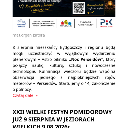
mat.organizatora
8 sierpnia mieszkańcy Bydgoszczy i regionu będą
mogli uczestniczyć w wyjątkowym wydarzeniu
plenerowym – Astro pikniku
„Noc Perseidów”
, który
połączy naukę, kulturę, sztukę i nowoczesne
technologie. Kulminacją wieczoru będzie wspólna
obserwacja jednego z najpiękniejszych rojów
meteorów – Perseidów. Startujemy o 14, zakończenie
o północy.
Czytaj dalej »
XXII WIELKI FESTYN POMIDOROWY
JUŻ 9 SIERPNIA W JEZIORACH
WIELKICH 9.08.2026r.