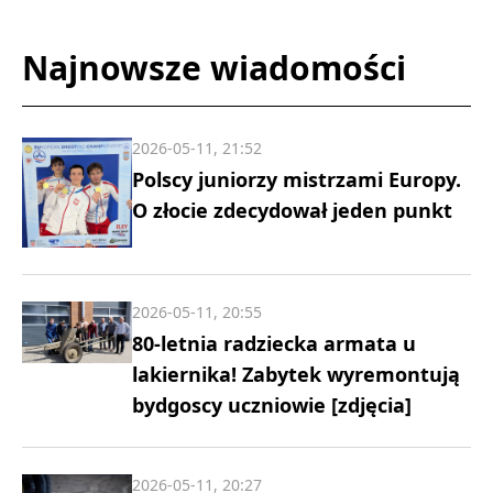
Najnowsze wiadomości
2026-05-11, 21:52
Polscy juniorzy mistrzami Europy.
O złocie zdecydował jeden punkt
2026-05-11, 20:55
80-letnia radziecka armata u
lakiernika! Zabytek wyremontują
bydgoscy uczniowie [zdjęcia]
2026-05-11, 20:27