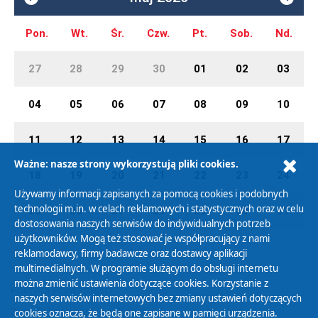
Pon.
Wt.
Śr.
Czw.
Pt.
Sob.
Nd.
27
28
29
30
01
02
03
04
05
06
07
08
09
10
11
12
13
14
15
16
17
Ważne: nasze strony wykorzystują pliki cookies.
18
19
20
21
22
23
24
Używamy informacji zapisanych za pomocą cookies i podobnych
technologii m.in. w celach reklamowych i statystycznych oraz w celu
25
26
27
28
29
30
31
dostosowania naszych serwisów do indywidualnych potrzeb
użytkowników. Mogą też stosować je współpracujący z nami
reklamodawcy, firmy badawcze oraz dostawcy aplikacji
multimedialnych. W programie służącym do obsługi internetu
można zmienić ustawienia dotyczące cookies. Korzystanie z
Polityka Prywatności
naszych serwisów internetowych bez zmiany ustawień dotyczących
Zasady korzystania z Serwisu
cookies oznacza, że będą one zapisane w pamięci urządzenia.