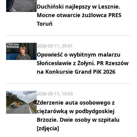
Duchiński najlepszy w Lesznie.
Mocne otwarcie żużlowca PRES
Toruń
2026-05-11, 20:01
Opowieść o wybitnym malarzu
Słońcesławie z Żołyni. PR Rzeszów
na Konkursie Grand PiK 2026
2026-05-11, 19:03
Zderzenie auta osobowego z
ciężarówką w podbydgoskiej
Brzozie. Dwie osoby w szpitalu
[zdjęcia]