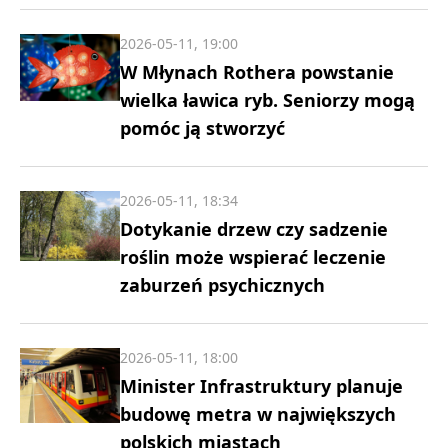
2026-05-11, 19:00
W Młynach Rothera powstanie
wielka ławica ryb. Seniorzy mogą
pomóc ją stworzyć
2026-05-11, 18:34
Dotykanie drzew czy sadzenie
roślin może wspierać leczenie
zaburzeń psychicznych
2026-05-11, 18:00
Minister Infrastruktury planuje
budowę metra w największych
polskich miastach