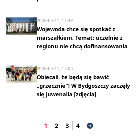
2026-05-11, 17:49
Wojewoda chce się spotkać z
marszałkiem. Temat: uczelnie z
regionu nie chcą dofinansowania
2026-05-11, 17:00
Obiecali, że będą się bawić
„grzecznie"! W Bydgoszczy zaczęły
się juwenalia [zdjęcia]
1
2
3
4