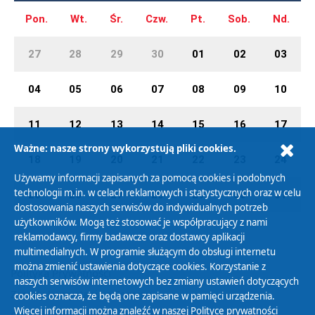
Pon.
Wt.
Śr.
Czw.
Pt.
Sob.
Nd.
27
28
29
30
01
02
03
04
05
06
07
08
09
10
11
12
13
14
15
16
17
Ważne: nasze strony wykorzystują pliki cookies.
18
19
20
21
22
23
24
Używamy informacji zapisanych za pomocą cookies i podobnych
technologii m.in. w celach reklamowych i statystycznych oraz w celu
25
26
27
28
29
30
31
dostosowania naszych serwisów do indywidualnych potrzeb
użytkowników. Mogą też stosować je współpracujący z nami
reklamodawcy, firmy badawcze oraz dostawcy aplikacji
multimedialnych. W programie służącym do obsługi internetu
można zmienić ustawienia dotyczące cookies. Korzystanie z
Polityka Prywatności
naszych serwisów internetowych bez zmiany ustawień dotyczących
Zasady korzystania z Serwisu
cookies oznacza, że będą one zapisane w pamięci urządzenia.
Więcej informacji można znaleźć w naszej
Polityce prywatności