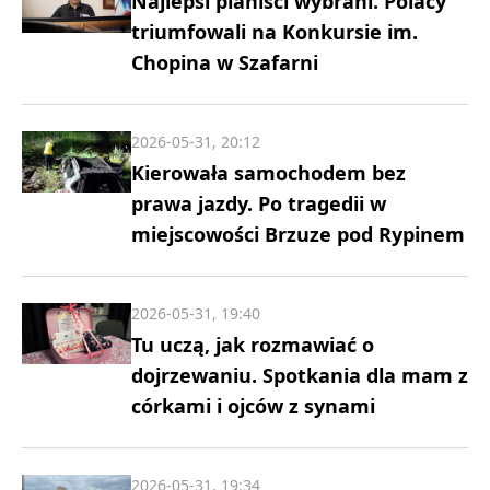
Najlepsi pianiści wybrani. Polacy
triumfowali na Konkursie im.
Chopina w Szafarni
2026-05-31, 20:12
Kierowała samochodem bez
prawa jazdy. Po tragedii w
miejscowości Brzuze pod Rypinem
2026-05-31, 19:40
Tu uczą, jak rozmawiać o
dojrzewaniu. Spotkania dla mam z
córkami i ojców z synami
2026-05-31, 19:34