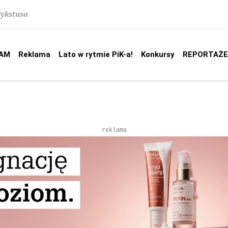
Sykstusa
AM
Reklama
Lato w rytmie PiK-a!
Konkursy
REPORTAŻE
reklama