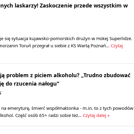
lnych laskarzy! Zaskoczenie przede wszystkim w
aje się sytuacja kujawsko‑pomorskich drużyn w Hokej Superlidze.
morzanin Toruń przegrał u siebie z KS Wartą Poznań…
Czytaj
ją problem z piciem alkoholu? „Trudno zbudować
ę do rzucenia nałogu"
N
e na emeryturę, śmierć współmałżonka - m.in. to z tych powodów
alkohol. Część osób 65+ radzi sobie też…
Czytaj dalej »