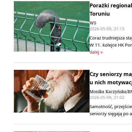
Porażki regiona
Toruniu
WS
2026-05-09, 21:13
Coraz trudniejsza st
W 11. kolejce HK Po
dalej »
Czy seniorzy ma
u nich motywacj
Monika Kaczyńska/B
2026-05-09, 21:02
Samotność, przejści
seniorzy sięgają po 