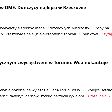
w DME. Duńczycy najlepsi w Rzeszowie
i wywalczyła srebrny medal Drużynowych Mistrzostw Europy na
 w Rzeszowie finale „biało‑czerwoni” zdobyli 39 punktów…
Czytaj
orycznym zwycięstwem w Toruniu. Wda nokautuje
wnie pokonał na wyjeździe Elanę Toruń 3:0 w 30. kolejce Betclic
czarni”, faworyci derbów, szybko narzucili rywalom…
Czytaj dalej »