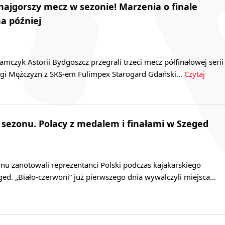
 najgorszy mecz w sezonie! Marzenia o finale
na później
mczyk Astorii Bydgoszcz przegrali trzeci mecz półfinałowej serii
Ligi Mężczyzn z SKS‑em Fulimpex Starogard Gdański…
Czytaj
sezonu. Polacy z medalem i finałami w Szeged
nu zanotowali reprezentanci Polski podczas kajakarskiego
ed. „Biało-czerwoni” już pierwszego dnia wywalczyli miejsca…