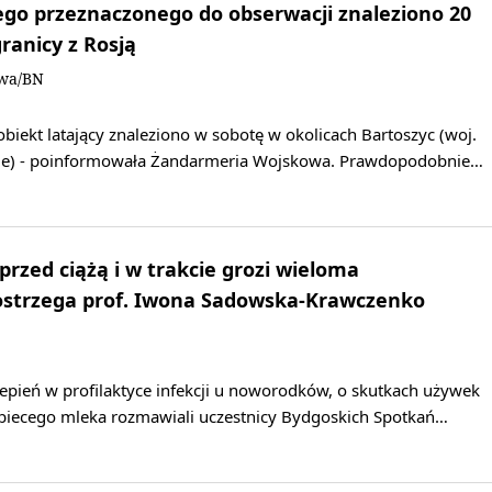
go przeznaczonego do obserwacji znaleziono 20
ranicy z Rosją
owa/BN
biekt latający znaleziono w sobotę w okolicach Bartoszyc (woj.
e) - poinformowała Żandarmeria Wojskowa. Prawdopodobnie…
przed ciążą i w trakcie grozi wieloma
 ostrzega prof. Iwona Sadowska-Krawczenko
zepień w profilaktyce infekcji u noworodków, o skutkach używek
obiecego mleka rozmawiali uczestnicy Bydgoskich Spotkań…