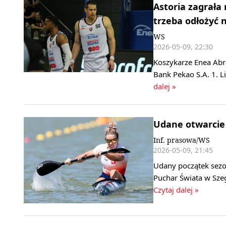
Astoria zagrała
trzeba odłożyć 
WS
2026-05-09, 22:30
Koszykarze Enea Abra
Bank Pekao S.A. 1. 
dalej »
Udane otwarcie 
Inf. prasowa/WS
2026-05-09, 21:45
Udany początek sezo
Puchar Świata w Szeg
Czytaj dalej »