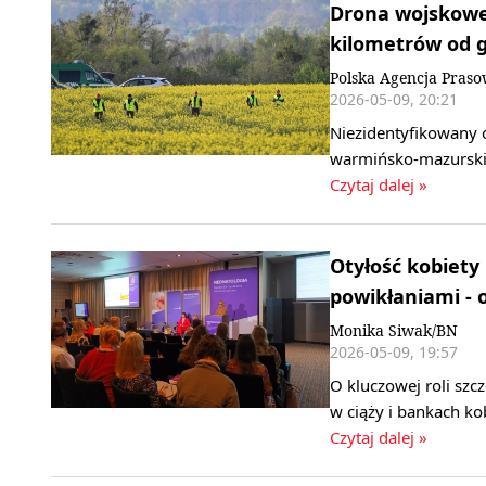
Drona wojskowe
kilometrów od g
Polska Agencja Pras
2026-05-09, 20:21
Niezidentyfikowany o
warmińsko-mazurski
Czytaj dalej »
Otyłość kobiety 
powikłaniami -
Monika Siwak/BN
2026-05-09, 19:57
O kluczowej roli szc
w ciąży i bankach k
Czytaj dalej »