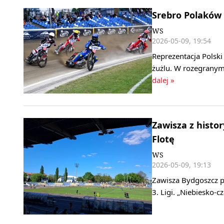
Srebro Polaków 
WS
2026-05-09, 19:54
Reprezentacja Polsk
żużlu. W rozegranym
dalej »
Zawisza z hist
Flotę
WS
2026-05-09, 19:13
Zawisza Bydgoszcz pe
3. Ligi. „Niebiesko‑