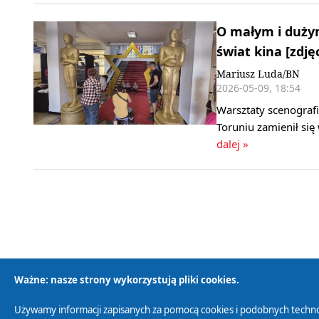
O małym i dużym
świat kina [zdję
Mariusz Luda/BN
2026-05-09, 18:54
Warsztaty scenografi
Toruniu zamienił si
dalej »
Ważne: nasze strony wykorzystują pliki cookies.
Używamy informacji zapisanych za pomocą cookies i podobnych techno