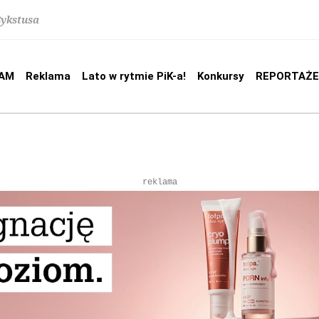
Sykstusa
AM
Reklama
Lato w rytmie PiK-a!
Konkursy
REPORTAŻE
reklama