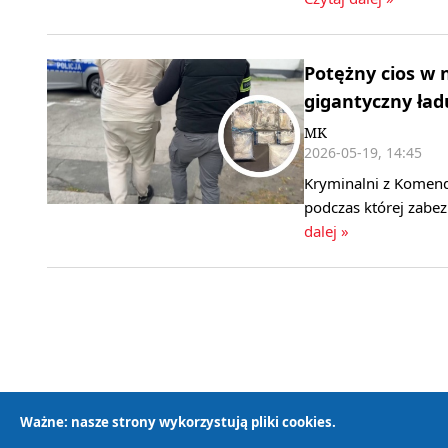
Potężny cios w n
gigantyczny ład
MK
2026-05-19, 14:45
Kryminalni z Komendy
podczas której zabe
dalej »
Ważne: nasze strony wykorzystują pliki cookies.