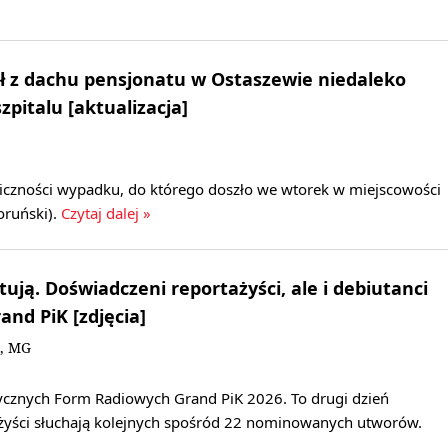
ł z dachu pensjonatu w Ostaszewie niedaleko
szpitalu [aktualizacja]
oliczności wypadku, do którego doszło we wtorek w miejscowości
ruński).
Czytaj dalej »
tują. Doświadczeni reportażyści, ale i debiutanci
and PiK [zdjęcia]
N, MG
ycznych Form Radiowych Grand PiK 2026. To drugi dzień
żyści słuchają kolejnych spośród 22 nominowanych utworów.