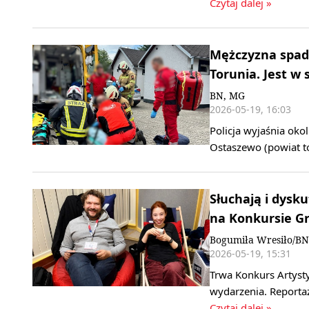
Czytaj dalej »
Mężczyzna spad
Torunia. Jest w 
BN, MG
2026-05-19, 16:03
Policja wyjaśnia ok
Ostaszewo (powiat to
Słuchają i dysku
na Konkursie Gr
Bogumiła Wresiło/B
2026-05-19, 15:31
Trwa Konkurs Artyst
wydarzenia. Reporta
Czytaj dalej »