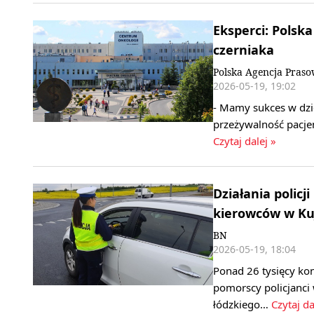
Eksperci: Polsk
czerniaka
Polska Agencja Pras
2026-05-19, 19:02
- Mamy sukces w dzie
przeżywalność pacje
Czytaj dalej »
Działania policj
kierowców w K
BN
2026-05-19, 18:04
Ponad 26 tysięcy ko
pomorscy policjanci
łódzkiego…
Czytaj da