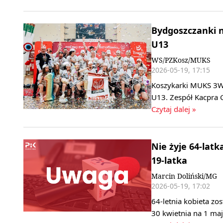
Bydgoszczanki n
U13
WS/PZKosz/MUKS
2026-05-19, 17:15
Koszykarki MUKS 3W
U13. Zespół Kacpra 
Czytaj dalej »
Nie żyje 64-lat
19-latka
Marcin Doliński/MG
2026-05-19, 17:02
64-letnia kobieta zo
30 kwietnia na 1 ma