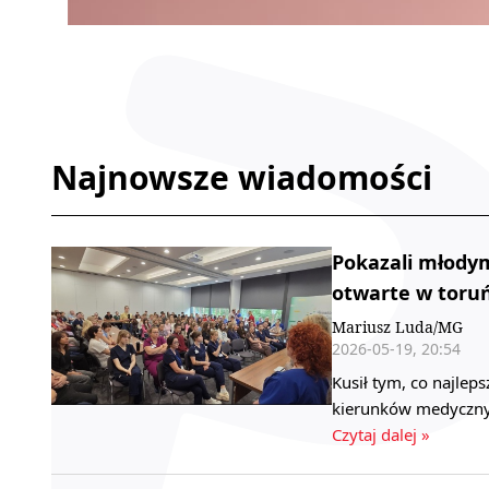
Najnowsze wiadomości
Pokazali młodym
otwarte w toruń
Mariusz Luda/MG
2026-05-19, 20:54
Kusił tym, co najle
kierunków medycznyc
Czytaj dalej »