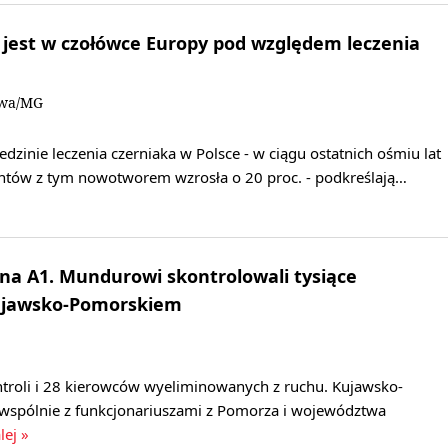
a jest w czołówce Europy pod względem leczenia
owa/MG
dzinie leczenia czerniaka w Polsce - w ciągu ostatnich ośmiu lat
ntów z tym nowotworem wzrosła o 20 proc. - podkreślają…
i na A1. Mundurowi skontrolowali tysiące
ujawsko-Pomorskiem
ntroli i 28 kierowców wyeliminowanych z ruchu. Kujawsko-
 wspólnie z funkcjonariuszami z Pomorza i województwa
lej »