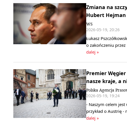
Zmiana na szczy
Hubert Hejman
WS
2026-05-19, 20:26
Łukasz Pszczółkowsk
o zakończeniu przez
dalej »
Premier Węgier 
nasze kraje, a ni
Polska Agencja Pras
2026-05-19, 19:24
- Naszym celem jest 
przykład o Austrię 
dalej »