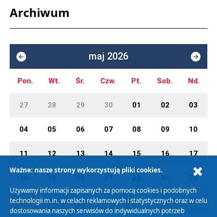
Archiwum
maj 2026
Pon.
Wt.
Śr.
Czw.
Pt.
Sob.
Nd.
27
28
29
30
01
02
03
04
05
06
07
08
09
10
11
12
13
14
15
16
17
Ważne: nasze strony wykorzystują pliki cookies.
18
19
20
21
22
23
24
Używamy informacji zapisanych za pomocą cookies i podobnych
technologii m.in. w celach reklamowych i statystycznych oraz w celu
25
26
27
28
29
30
31
dostosowania naszych serwisów do indywidualnych potrzeb