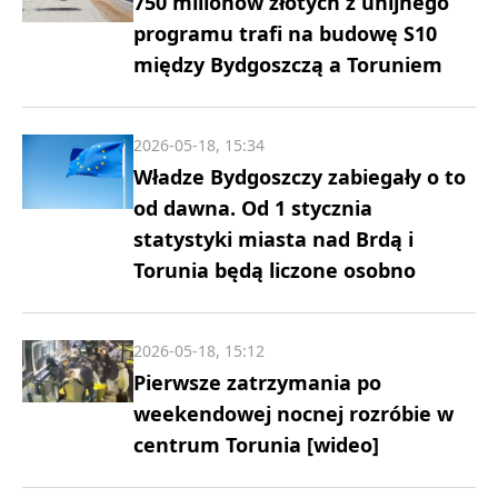
750 milionów złotych z unijnego
programu trafi na budowę S10
między Bydgoszczą a Toruniem
2026-05-18, 15:34
Władze Bydgoszczy zabiegały o to
od dawna. Od 1 stycznia
statystyki miasta nad Brdą i
Torunia będą liczone osobno
2026-05-18, 15:12
Pierwsze zatrzymania po
weekendowej nocnej rozróbie w
centrum Torunia [wideo]