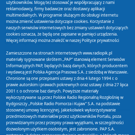
użytkowników. Mogą też stosować je współpracujący z nami
reklamodawcy, firmy badawcze oraz dostawcy aplikacji
multimedialnych. W programie służącym do obsługi internetu
można zmienić ustawienia dotyczące cookies. Korzystanie z
Polityka Prywatności
naszych serwisów internetowych bez zmiany ustawień dotyczących
Zasady korzystania z Serwisu
cookies oznacza, że będą one zapisane w pamięci urządzenia.
Więcej informacji można znaleźć w naszej
Polityce prywatności
Organizacje Pożytku Publicznego
Cyfryzacja DAB+
Zamieszczone na stronach internetowych www.radiopik.pl
materiały sygnowane skrótem „PAP” stanowią element Serwisów
Polityka ochrony danych osobowych
Informacyjnych PAP, będących bazą danych, których producentem
Abonament
i wydawcą jest Polska Agencja Prasowa S.A. z siedzibą w Warszawie.
Zamówienia publiczne
Chronione są one przepisami ustawy z dnia 4 lutego 1994 r. o
prawie autorskim i prawach pokrewnych oraz ustawy z dnia 27 lipca
2001 r. o ochronie baz danych. Powyższe materiały
Biuletyn Informacji Publicznej
wykorzystywane są przez Polskie Radio Regionalną Rozgłośnię w
Bydgoszczy „Polskie Radio Pomorza i Kujaw” S.A. na podstawie
stosownej umowy licencyjnej. Jakiekolwiek wykorzystywanie
przedmiotowych materiałów przez użytkowników Portalu, poza
przewidzianymi przez przepisy prawa wyjątkami, w szczególności
dozwolonym użytkiem osobistym, jest zabronione. PAP S.A.