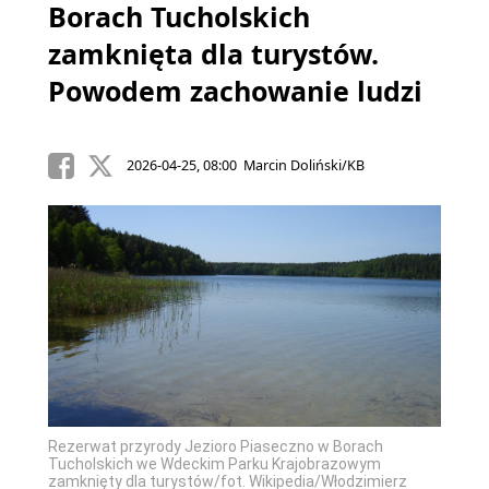
Borach Tucholskich
zamknięta dla turystów.
Powodem zachowanie ludzi
2026-04-25, 08:00 Marcin Doliński/KB
Rezerwat przyrody Jezioro Piaseczno w Borach
Tucholskich we Wdeckim Parku Krajobrazowym
zamknięty dla turystów/fot. Wikipedia/Włodzimierz