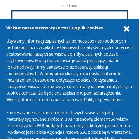
reklama
Ważne: nasze strony wykorzystują pliki cookies.
Używamy informacji zapisanych za pomocą cookies i podobnych
technologii m.in. w celach reklamowych i statystycznych oraz w celu
dostosowania naszych serwisów do indywidualnych potrzeb
użytkowników. Mogą też stosować je współpracujący z nami
reklamodawcy, firmy badawcze oraz dostawcy aplikacji
multimedialnych. W programie służącym do obsługi internetu
można zmienić ustawienia dotyczące cookies. Korzystanie z
Polityka Prywatności
naszych serwisów internetowych bez zmiany ustawień dotyczących
Zasady korzystania z Serwisu
cookies oznacza, że będą one zapisane w pamięci urządzenia.
Więcej informacji można znaleźć w naszej
Polityce prywatności
Organizacje Pożytku Publicznego
Cyfryzacja DAB+
Zamieszczone na stronach internetowych www.radiopik.pl
materiały sygnowane skrótem „PAP” stanowią element Serwisów
Polityka ochrony danych osobowych
Informacyjnych PAP, będących bazą danych, których producentem
Abonament
i wydawcą jest Polska Agencja Prasowa S.A. z siedzibą w Warszawie.
Zamówienia publiczne
Chronione są one przepisami ustawy z dnia 4 lutego 1994 r. o