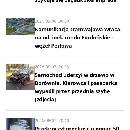
Szykuje się zagadkowa impreza
2026-08-08, 08:00
Komunikacja tramwajowa wraca
na odcinek rondo Fordońskie -
węzeł Perłowa
2026-08-07, 20:58
Samochód uderzył w drzewo w
Borównie. Kierowca i pasażerka
wypadli przez przednią szybę
[zdjęcia]
2026-08-07, 20:10
Przekroczył prędkość o ponad 50