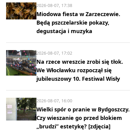
2026-08-07, 17:38
Miodowa fiesta w Zarzeczewie.
Będą pszczelarskie pokazy,
degustacja i muzyka
2026-08-07, 17:02
Na rzece wreszcie zrobi się tłok.
We Włocławku rozpoczął się
jubileuszowy 10. Festiwal Wisły
2026-08-07, 16:00
Wielki spór o pranie w Bydgoszczy.
Czy wieszanie go przed blokiem
„brudzi” estetykę? [zdjęcia]