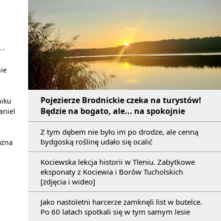
 -
nie
Pojezierze Brodnickie czeka na turystów!
niku
Będzie na bogato, ale... na spokojnie
aniel
Z tym dębem nie było im po drodze, ale cenną
bydgoską roślinę udało się ocalić
żna
Kociewska lekcja historii w Tleniu. Zabytkowe
eksponaty z Kociewia i Borów Tucholskich
[zdjęcia i wideo]
Jako nastoletni harcerze zamknęli list w butelce.
Po 60 latach spotkali się w tym samym lesie