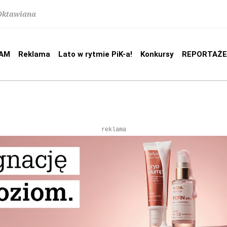
 Oktawiana
AM
Reklama
Lato w rytmie PiK-a!
Konkursy
REPORTAŻE
reklama