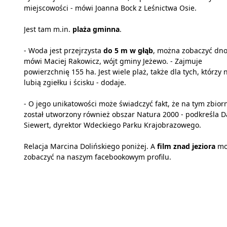
miejscowości - mówi Joanna Bock z Leśnictwa Osie.
Jest tam m.in.
plaża gminna
.
- Woda jest przejrzysta
do 5 m w głąb
, można zobaczyć dno
mówi Maciej Rakowicz, wójt gminy Jeżewo. - Zajmuje
powierzchnię 155 ha. Jest wiele plaż, także dla tych, którzy 
lubią zgiełku i ścisku - dodaje.
- O jego unikatowości może świadczyć fakt, że na tym zbior
został utworzony również obszar Natura 2000 - podkreśla D
Siewert, dyrektor Wdeckiego Parku Krajobrazowego.
Relacja Marcina Dolińskiego poniżej. A
film znad jeziora
mo
zobaczyć na naszym facebookowym profilu.