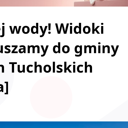
ej wody! Widoki
uszamy do gminy
h Tucholskich
a]