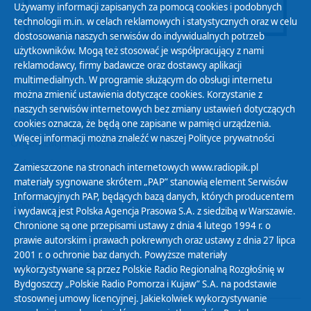
Używamy informacji zapisanych za pomocą cookies i podobnych
technologii m.in. w celach reklamowych i statystycznych oraz w celu
dostosowania naszych serwisów do indywidualnych potrzeb
użytkowników. Mogą też stosować je współpracujący z nami
reklamodawcy, firmy badawcze oraz dostawcy aplikacji
multimedialnych. W programie służącym do obsługi internetu
można zmienić ustawienia dotyczące cookies. Korzystanie z
Polityka Prywatności
naszych serwisów internetowych bez zmiany ustawień dotyczących
Zasady korzystania z Serwisu
cookies oznacza, że będą one zapisane w pamięci urządzenia.
Więcej informacji można znaleźć w naszej
Polityce prywatności
Organizacje Pożytku Publicznego
Cyfryzacja DAB+
Zamieszczone na stronach internetowych www.radiopik.pl
materiały sygnowane skrótem „PAP” stanowią element Serwisów
Polityka ochrony danych osobowych
Informacyjnych PAP, będących bazą danych, których producentem
Abonament
i wydawcą jest Polska Agencja Prasowa S.A. z siedzibą w Warszawie.
Zamówienia publiczne
Chronione są one przepisami ustawy z dnia 4 lutego 1994 r. o
prawie autorskim i prawach pokrewnych oraz ustawy z dnia 27 lipca
2001 r. o ochronie baz danych. Powyższe materiały
Biuletyn Informacji Publicznej
wykorzystywane są przez Polskie Radio Regionalną Rozgłośnię w
Bydgoszczy „Polskie Radio Pomorza i Kujaw” S.A. na podstawie
stosownej umowy licencyjnej. Jakiekolwiek wykorzystywanie