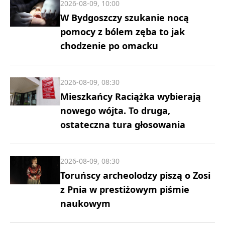
2026-08-09, 10:00
W Bydgoszczy szukanie nocą
pomocy z bólem zęba to jak
chodzenie po omacku
2026-08-09, 08:30
Mieszkańcy Raciążka wybierają
nowego wójta. To druga,
ostateczna tura głosowania
2026-08-09, 08:30
Toruńscy archeolodzy piszą o Zosi
z Pnia w prestiżowym piśmie
naukowym