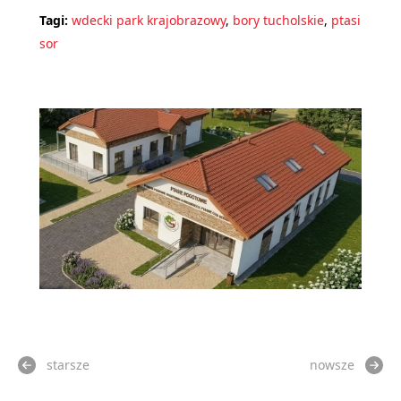
Tagi:
wdecki park krajobrazowy
,
bory tucholskie
,
ptasi
sor
starsze
nowsze