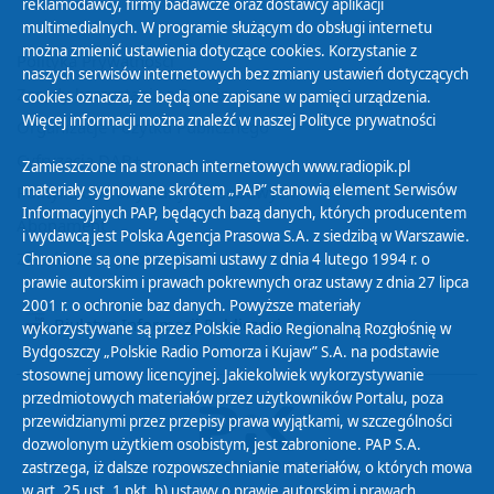
reklamodawcy, firmy badawcze oraz dostawcy aplikacji
multimedialnych. W programie służącym do obsługi internetu
można zmienić ustawienia dotyczące cookies. Korzystanie z
Polityka Prywatności
naszych serwisów internetowych bez zmiany ustawień dotyczących
Zasady korzystania z Serwisu
cookies oznacza, że będą one zapisane w pamięci urządzenia.
Więcej informacji można znaleźć w naszej
Polityce prywatności
Organizacje Pożytku Publicznego
Cyfryzacja DAB+
Zamieszczone na stronach internetowych www.radiopik.pl
materiały sygnowane skrótem „PAP” stanowią element Serwisów
Polityka ochrony danych osobowych
Informacyjnych PAP, będących bazą danych, których producentem
Abonament
i wydawcą jest Polska Agencja Prasowa S.A. z siedzibą w Warszawie.
Zamówienia publiczne
Chronione są one przepisami ustawy z dnia 4 lutego 1994 r. o
prawie autorskim i prawach pokrewnych oraz ustawy z dnia 27 lipca
2001 r. o ochronie baz danych. Powyższe materiały
Biuletyn Informacji Publicznej
wykorzystywane są przez Polskie Radio Regionalną Rozgłośnię w
Bydgoszczy „Polskie Radio Pomorza i Kujaw” S.A. na podstawie
stosownej umowy licencyjnej. Jakiekolwiek wykorzystywanie
przedmiotowych materiałów przez użytkowników Portalu, poza
przewidzianymi przez przepisy prawa wyjątkami, w szczególności
dozwolonym użytkiem osobistym, jest zabronione. PAP S.A.
zastrzega, iż dalsze rozpowszechnianie materiałów, o których mowa
w art. 25 ust. 1 pkt. b) ustawy o prawie autorskim i prawach