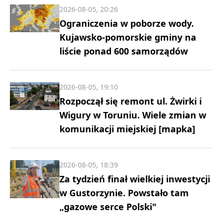
2026-08-05, 20:26
Ograniczenia w poborze wody.
Kujawsko-pomorskie gminy na
liście ponad 600 samorządów
2026-08-05, 19:10
Rozpoczął się remont ul. Żwirki i
Wigury w Toruniu. Wiele zmian w
komunikacji miejskiej [mapka]
2026-08-05, 18:39
Za tydzień finał wielkiej inwestycji
w Gustorzynie. Powstało tam
„gazowe serce Polski"