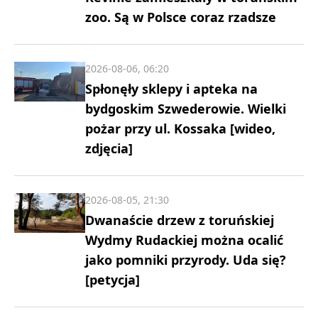
zoo. Są w Polsce coraz rzadsze
2026-08-06, 06:20
Spłonęły sklepy i apteka na
bydgoskim Szwederowie. Wielki
pożar przy ul. Kossaka [wideo,
zdjęcia]
2026-08-05, 21:30
Dwanaście drzew z toruńskiej
Wydmy Rudackiej można ocalić
jako pomniki przyrody. Uda się?
[petycja]