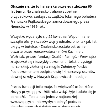
Okazuje się, że to harcerska przysięga złożona 60
lat temu.
Na znalezisko trafiono zupełnie
przypadkowo, szukając szczątków lokalnego bohatera
Franciszka Piątkowskiego, zamordowanego przez
Niemców w 1939 roku.
Wszystko wydarzyło się 25 kwietnia. Wspomniane
szczątki ofiary z czasów wojny odnaleziono, tak jak list
ukryty w butelce. - Znalezisko zostało ostrożnie
otwarte przez konserwatora - mówi Kazimierz
Woźniak, prezes fundacji Ocalić - Pamięć. - Wewnątrz
znajdował się niezwykły dokument - tekst przysięgi
harcerskiej, złożonej na mogile Żołnierzy Polskich.
Pod dokumentem podpisało się 14 harcerzy, uczniów
dawnej szkoły w Nowych Krąplewicach - dodaje.
Prezes fundacji informuje, że większość osób, które
złożyły przysięgę w 1966 roku wciąż żyje i udało się je
odnaleźć. - To dla nas jedno z najbardziej
wzruszających i niezwykłych odkryć podczas
dotychczasowych działań poszukiwawczych -