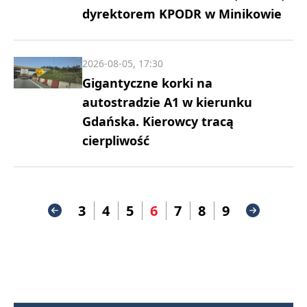
dyrektorem KPODR w Minikowie
2026-08-05, 17:30
Gigantyczne korki na
autostradzie A1 w kierunku
Gdańska. Kierowcy tracą
cierpliwość
3
4
5
6
7
8
9