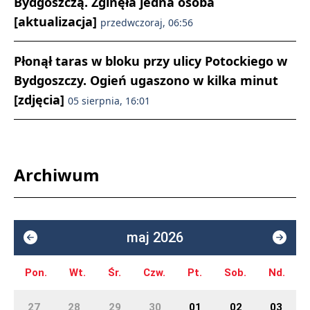
Bydgoszczą. Zginęła jedna osoba
[aktualizacja]
przedwczoraj, 06:56
Płonął taras w bloku przy ulicy Potockiego w
Bydgoszczy. Ogień ugaszono w kilka minut
[zdjęcia]
05 sierpnia, 16:01
Archiwum
maj 2026
Pon.
Wt.
Śr.
Czw.
Pt.
Sob.
Nd.
27
28
29
30
01
02
03