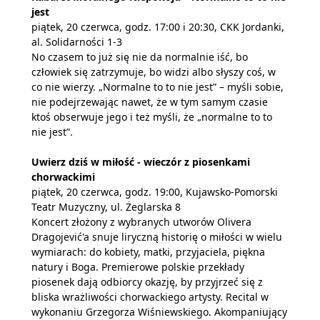
jest
piątek, 20 czerwca, godz. 17:00 i 20:30, CKK Jordanki,
al. Solidarności 1-3
No czasem to już się nie da normalnie iść, bo
człowiek się zatrzymuje, bo widzi albo słyszy coś, w
co nie wierzy. „Normalne to to nie jest” – myśli sobie,
nie podejrzewając nawet, że w tym samym czasie
ktoś obserwuje jego i też myśli, że „normalne to to
nie jest”.
Uwierz dziś w miłość - wieczór z piosenkami
chorwackimi
piątek, 20 czerwca, godz. 19:00, Kujawsko-Pomorski
Teatr Muzyczny, ul. Żeglarska 8
Koncert złożony z wybranych utworów Olivera
Dragojević'a snuje liryczną historię o miłości w wielu
wymiarach: do kobiety, matki, przyjaciela, piękna
natury i Boga. Premierowe polskie przekłady
piosenek dają odbiorcy okazję, by przyjrzeć się z
bliska wrażliwości chorwackiego artysty. Recital w
wykonaniu Grzegorza Wiśniewskiego. Akompaniujący