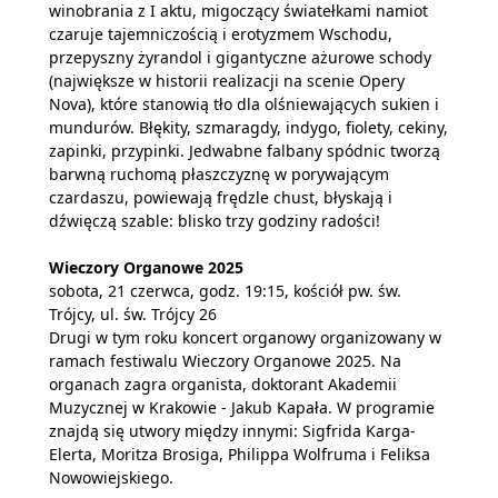
winobrania z I aktu, migoczący światełkami namiot
czaruje tajemniczością i erotyzmem Wschodu,
przepyszny żyrandol i gigantyczne ażurowe schody
(największe w historii realizacji na scenie Opery
Nova), które stanowią tło dla olśniewających sukien i
mundurów. Błękity, szmaragdy, indygo, fiolety, cekiny,
zapinki, przypinki. Jedwabne falbany spódnic tworzą
barwną ruchomą płaszczyznę w porywającym
czardaszu, powiewają frędzle chust, błyskają i
dźwięczą szable: blisko trzy godziny radości!
Wieczory Organowe 2025
sobota, 21 czerwca, godz. 19:15, kościół pw. św.
Trójcy, ul. św. Trójcy 26
Drugi w tym roku koncert organowy organizowany w
ramach festiwalu Wieczory Organowe 2025. Na
organach zagra organista, doktorant Akademii
Muzycznej w Krakowie - Jakub Kapała. W programie
znajdą się utwory między innymi: Sigfrida Karga-
Elerta, Moritza Brosiga, Philippa Wolfruma i Feliksa
Nowowiejskiego.