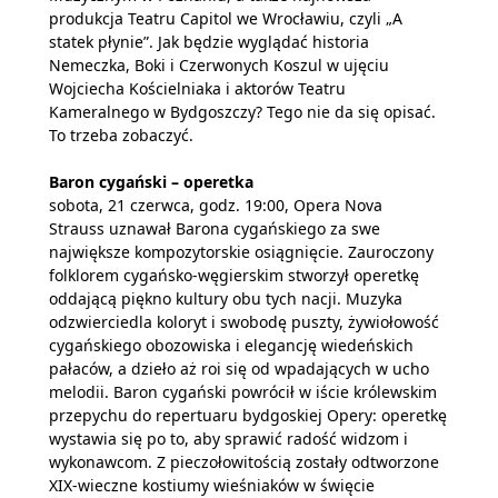
produkcja Teatru Capitol we Wrocławiu, czyli „A
statek płynie”. Jak będzie wyglądać historia
Nemeczka, Boki i Czerwonych Koszul w ujęciu
Wojciecha Kościelniaka i aktorów Teatru
Kameralnego w Bydgoszczy? Tego nie da się opisać.
To trzeba zobaczyć.
Baron cygański – operetka
sobota, 21 czerwca, godz. 19:00, Opera Nova
Strauss uznawał Barona cygańskiego za swe
największe kompozytorskie osiągnięcie. Zauroczony
folklorem cygańsko-węgierskim stworzył operetkę
oddającą piękno kultury obu tych nacji. Muzyka
odzwierciedla koloryt i swobodę puszty, żywiołowość
cygańskiego obozowiska i elegancję wiedeńskich
pałaców, a dzieło aż roi się od wpadających w ucho
melodii. Baron cygański powrócił w iście królewskim
przepychu do repertuaru bydgoskiej Opery: operetkę
wystawia się po to, aby sprawić radość widzom i
wykonawcom. Z pieczołowitością zostały odtworzone
XIX-wieczne kostiumy wieśniaków w święcie