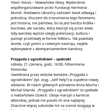
Slavic Voices – Słowiańskie Głosy. Wydarzenie
współorganizowane przez Fundację Harmonia
Mundi. Niedawno Ukraińcy zadziwili świat odwagą i
jednością. Kluczem do zrozumienia tego fenomenu
jest historia, nie państwa, bo ta jest bardzo krótka i
burzliwa, ale narodu, który tworzył się przez wieki.
Gdy warstwy wyższe uległy polonizacji, kultura i
pamięć przetrwały w formie folkloru. Tak powstały
dumki, czyli pieśni o rzewnym nastroju, zwykle
wykonywane z akompaniamentem bandury.
Przygoda z ogrodnikiem – spektakl
sobota, 21 czerwca, godz. 16:00, Filharmonia
Pomorska
Uwielbiana przez widzów komedia „Przygoda z
ogrodnikiem” (tyt. oryg. „Self Help”) w zupełnie nowej
odsłonie. W rolach głównych ponownie Anna Mucha i
Michał Sitarski. „Przygoda z ogrodnikiem” to spektakl
o małżeństwie Dzikich. Oboje marzyli o karierze
aktorskiej, jednak nie poszło im ona najlepiej.
Znacznie więcej sukcesów niż na scenie osiągają w