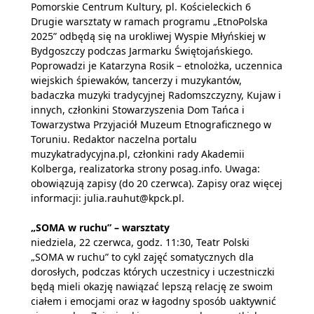
Pomorskie Centrum Kultury, pl. Kościeleckich 6
Drugie warsztaty w ramach programu „EtnoPolska
2025” odbędą się na urokliwej Wyspie Młyńskiej w
Bydgoszczy podczas Jarmarku Świętojańskiego.
Poprowadzi je Katarzyna Rosik – etnolożka, uczennica
wiejskich śpiewaków, tancerzy i muzykantów,
badaczka muzyki tradycyjnej Radomszczyzny, Kujaw i
innych, członkini Stowarzyszenia Dom Tańca i
Towarzystwa Przyjaciół Muzeum Etnograficznego w
Toruniu. Redaktor naczelna portalu
muzykatradycyjna.pl, członkini rady Akademii
Kolberga, realizatorka strony posag.info. Uwaga:
obowiązują zapisy (do 20 czerwca). Zapisy oraz więcej
informacji: julia.rauhut@kpck.pl.
„SOMA w ruchu” – warsztaty
niedziela, 22 czerwca, godz. 11:30, Teatr Polski
„SOMA w ruchu” to cykl zajęć somatycznych dla
dorosłych, podczas których uczestnicy i uczestniczki
będą mieli okazję nawiązać lepszą relację ze swoim
ciałem i emocjami oraz w łagodny sposób uaktywnić