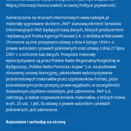
go kolorami i odpowiedzą na znajdujące się na nim
Więcej informacji można znaleźć w naszej
Polityce prywatności
pytanie. Akcja i sam obraz mają propagować
pozytywne wartości, takie jak współpraca, wzajemny
Zamieszczone na stronach internetowych www.radiopik.pl
szacunek, różnorodność, zrozumienie.
materiały sygnowane skrótem „PAP” stanowią element Serwisów
Informacyjnych PAP, będących bazą danych, których producentem
„Cicho” – spektakl
i wydawcą jest Polska Agencja Prasowa S.A. z siedzibą w Warszawie.
sobota, 21 czerwca, godz. 12:00, Teatr Baj Pomorski,
Chronione są one przepisami ustawy z dnia 4 lutego 1994 r. o
ul. Piernikarska 9
prawie autorskim i prawach pokrewnych oraz ustawy z dnia 27 lipca
Pewnego razu pomiędzy nimi znalazła się
2001 r. o ochronie baz danych. Powyższe materiały
dziewczynka. Jest milcząca, posępna, otaczają ją
wykorzystywane są przez Polskie Radio Regionalną Rozgłośnię w
smutek i mrok. Prawdopodobnie w jej domu działy
Bydgoszczy „Polskie Radio Pomorza i Kujaw” S.A. na podstawie
się niegdyś straszne rzeczy, ale teraz, w lesie, nic jej
stosownej umowy licencyjnej. Jakiekolwiek wykorzystywanie
już nie zagraża. Obecność dziecka staje się
przedmiotowych materiałów przez użytkowników Portalu, poza
przedmiotem sensacji. Chochlik, Błędny Ognik,
przewidzianymi przez przepisy prawa wyjątkami, w szczególności
Tęsknica, Rusałka i inne wydobyte ze słowiańskiej
dozwolonym użytkiem osobistym, jest zabronione. PAP S.A.
mitologii postaci dwoją się i troją, by wydostać
zastrzega, iż dalsze rozpowszechnianie materiałów, o których mowa
dziewczynkę z otchłani i nie pozwolić ciszy
w art. 25 ust. 1 pkt. b) ustawy o prawie autorskim i prawach
zapanować nad światem. Czy zdołają uchronić las
pokrewnych, jest zabronione.
przed wiecznym milczeniem?
Rozumiem i wchodzę na stronę
Biesiada Wiślana