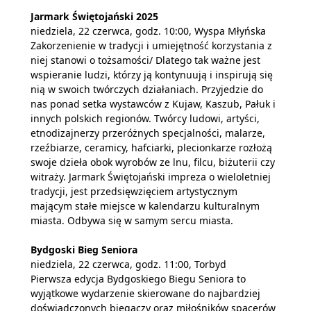
Jarmark Świętojański 2025
niedziela, 22 czerwca, godz. 10:00, Wyspa Młyńska
Zakorzenienie w tradycji i umiejętność korzystania z
niej stanowi o tożsamości/ Dlatego tak ważne jest
wspieranie ludzi, którzy ją kontynuują i inspirują się
nią w swoich twórczych działaniach. Przyjedzie do
nas ponad setka wystawców z Kujaw, Kaszub, Pałuk i
innych polskich regionów. Twórcy ludowi, artyści,
etnodizajnerzy przeróżnych specjalności, malarze,
rzeźbiarze, ceramicy, hafciarki, plecionkarze rozłożą
swoje dzieła obok wyrobów ze lnu, filcu, biżuterii czy
witraży. Jarmark Świętojański impreza o wieloletniej
tradycji, jest przedsięwzięciem artystycznym
mającym stałe miejsce w kalendarzu kulturalnym
miasta. Odbywa się w samym sercu miasta.
Bydgoski Bieg Seniora
niedziela, 22 czerwca, godz. 11:00, Torbyd
Pierwsza edycja Bydgoskiego Biegu Seniora to
wyjątkowe wydarzenie skierowane do najbardziej
doświadczonych biegaczy oraz miłośników spacerów