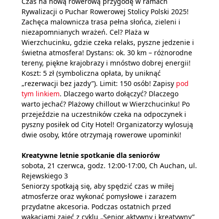
Czas na nową rowerową przygodę w ramach
Rywalizacji o Puchar Rowerowej Stolicy Polski 2025!
Zachęca malownicza trasa pełna słońca, zieleni i
niezapomnianych wrażeń. Cel? Plaża w
Wierzchucinku, gdzie czeka relaks, pyszne jedzenie i
świetna atmosfera! Dystans: ok. 30 km – różnorodne
tereny, piękne krajobrazy i mnóstwo dobrej energii!
Koszt: 5 zł (symboliczna opłata, by uniknąć
„rezerwacji bez jazdy”). Limit: 150 osób! Zapisy
pod
tym linkiem
. Dlaczego warto dołączyć? Dlaczego
warto jechać? Plażowy chillout w Wierzchucinku! Po
przejeździe na uczestników czeka na odpoczynek i
pyszny posiłek od City Hotel! Organizatorzy wylosują
dwie osoby, które otrzymają rowerowe upominki!
Kreatywne letnie spotkanie dla seniorów
sobota, 21 czerwca, godz. 12:00-17:00, Ch Auchan, ul.
Rejewskiego 3
Seniorzy spotkają się, aby spędzić czas w miłej
atmosferze oraz wykonać pomysłowe i zarazem
przydatne akcesoria. Podczas ostatnich przed
wakacjami zajęć z cyklu „Senior aktywny i kreatywny”