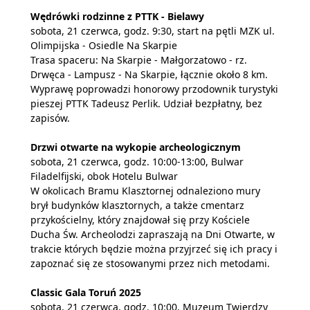
Wędrówki rodzinne z PTTK - Bielawy
sobota, 21 czerwca, godz. 9:30, start na pętli MZK ul.
Olimpijska - Osiedle Na Skarpie
Trasa spaceru: Na Skarpie - Małgorzatowo - rz.
Drwęca - Lampusz - Na Skarpie, łącznie około 8 km.
Wyprawę poprowadzi honorowy przodownik turystyki
pieszej PTTK Tadeusz Perlik. Udział bezpłatny, bez
zapisów.
Drzwi otwarte na wykopie archeologicznym
sobota, 21 czerwca, godz. 10:00-13:00, Bulwar
Filadelfijski, obok Hotelu Bulwar
W okolicach Bramu Klasztornej odnaleziono mury
brył budynków klasztornych, a także cmentarz
przykościelny, który znajdował się przy Kościele
Ducha Św. Archeolodzi zapraszają na Dni Otwarte, w
trakcie których będzie można przyjrzeć się ich pracy i
zapoznać się ze stosowanymi przez nich metodami.
Classic Gala Toruń 2025
sobota, 21 czerwca, godz. 10:00, Muzeum Twierdzy