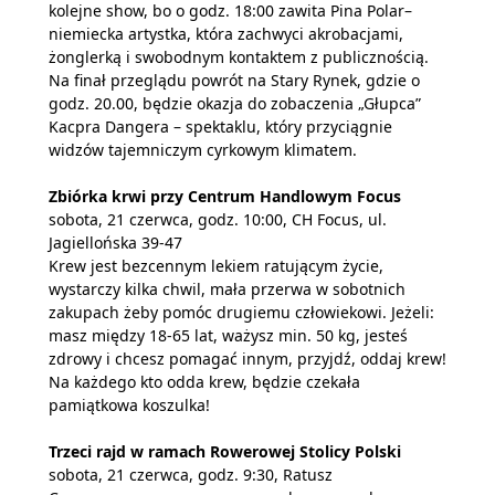
kolejne show, bo o godz. 18:00 zawita Pina Polar–
niemiecka artystka, która zachwyci akrobacjami,
żonglerką i swobodnym kontaktem z publicznością.
Na finał przeglądu powrót na Stary Rynek, gdzie o
godz. 20.00, będzie okazja do zobaczenia „Głupca”
Kacpra Dangera – spektaklu, który przyciągnie
widzów tajemniczym cyrkowym klimatem.
Zbiórka krwi przy Centrum Handlowym Focus
sobota, 21 czerwca, godz. 10:00, CH Focus, ul.
Jagiellońska 39-47
Krew jest bezcennym lekiem ratującym życie,
wystarczy kilka chwil, mała przerwa w sobotnich
zakupach żeby pomóc drugiemu człowiekowi. Jeżeli:
masz między 18-65 lat, ważysz min. 50 kg, jesteś
zdrowy i chcesz pomagać innym, przyjdź, oddaj krew!
Na każdego kto odda krew, będzie czekała
pamiątkowa koszulka!
Trzeci rajd w ramach Rowerowej Stolicy Polski
sobota, 21 czerwca, godz. 9:30, Ratusz