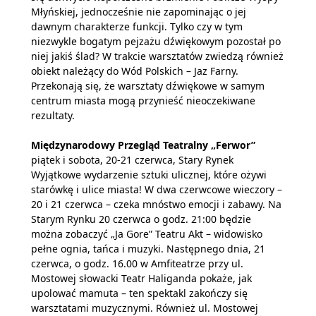
Młyńskiej, jednocześnie nie zapominając o jej
dawnym charakterze funkcji. Tylko czy w tym
niezwykle bogatym pejzażu dźwiękowym pozostał po
niej jakiś ślad? W trakcie warsztatów zwiedzą również
obiekt należący do Wód Polskich – Jaz Farny.
Przekonają się, że warsztaty dźwiękowe w samym
centrum miasta mogą przynieść nieoczekiwane
rezultaty.
Międzynarodowy Przegląd Teatralny „Ferwor”
piątek i sobota, 20-21 czerwca, Stary Rynek
Wyjątkowe wydarzenie sztuki ulicznej, które ożywi
starówkę i ulice miasta! W dwa czerwcowe wieczory –
20 i 21 czerwca – czeka mnóstwo emocji i zabawy. Na
Starym Rynku 20 czerwca o godz. 21:00 będzie
można zobaczyć „Ja Gore” Teatru Akt – widowisko
pełne ognia, tańca i muzyki. Następnego dnia, 21
czerwca, o godz. 16.00 w Amfiteatrze przy ul.
Mostowej słowacki Teatr Haliganda pokaże, jak
upolować mamuta – ten spektakl zakończy się
warsztatami muzycznymi. Również ul. Mostowej