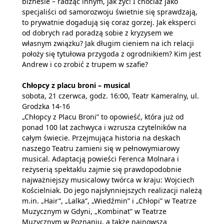
biznesie – radząc innym, jak żyć! I chociaż jako
specjaliści od samorozwoju świetnie się sprawdzają,
to prywatnie dogadują się coraz gorzej. Jak eksperci
od dobrych rad poradzą sobie z kryzysem we
własnym związku? Jak długim cieniem na ich relacji
położy się tytułowa przygoda z ogrodnikiem? Kim jest
Andrew i co zrobić z trupem w szafie?
Chłopcy z placu broni – musical
sobota, 21 czerwca, godz. 16:00, Teatr Kameralny, ul.
Grodzka 14-16
„Chłopcy z Placu Broni” to opowieść, która już od
ponad 100 lat zachwyca i wzrusza czytelników na
całym świecie. Przejmująca historia na deskach
naszego Teatru zamieni się w pełnowymiarowy
musical. Adaptacją powieści Ferenca Molnara i
reżyserią spektaklu zajmie się prawdopodobnie
najważniejszy musicalowy twórca w kraju: Wojciech
Kościelniak. Do jego najsłynniejszych realizacji należą
m.in. „Hair”, „Lalka”, „Wiedźmin” i „Chłopi” w Teatrze
Muzycznym w Gdyni, „Kombinat” w Teatrze
Muzycznym w Poznaniu, a także najnowsza