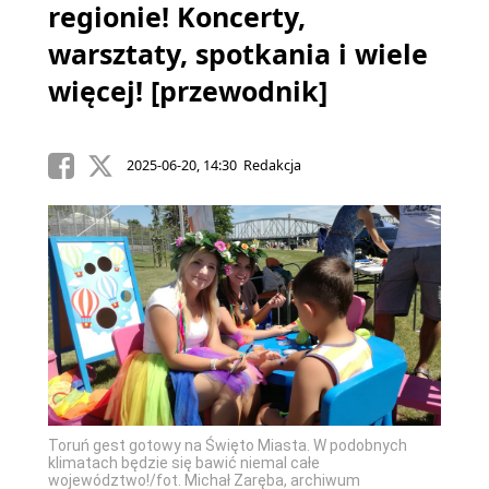
regionie! Koncerty,
warsztaty, spotkania i wiele
więcej! [przewodnik]
2025-06-20, 14:30 Redakcja
Toruń gest gotowy na Święto Miasta. W podobnych
klimatach będzie się bawić niemal całe
województwo!/fot. Michał Zaręba, archiwum