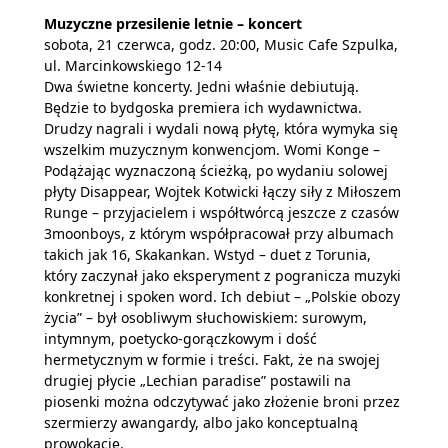
Muzyczne przesilenie letnie – koncert
sobota, 21 czerwca, godz. 20:00, Music Cafe Szpulka,
ul. Marcinkowskiego 12-14
Dwa świetne koncerty. Jedni właśnie debiutują.
Będzie to bydgoska premiera ich wydawnictwa.
Drudzy nagrali i wydali nową płytę, która wymyka się
wszelkim muzycznym konwencjom. Womi Konge –
Podążając wyznaczoną ścieżką, po wydaniu solowej
płyty Disappear, Wojtek Kotwicki łączy siły z Miłoszem
Runge – przyjacielem i współtwórcą jeszcze z czasów
3moonboys, z którym współpracował przy albumach
takich jak 16, Skakankan. Wstyd – duet z Torunia,
który zaczynał jako eksperyment z pogranicza muzyki
konkretnej i spoken word. Ich debiut – „Polskie obozy
życia” – był osobliwym słuchowiskiem: surowym,
intymnym, poetycko-gorączkowym i dość
hermetycznym w formie i treści. Fakt, że na swojej
drugiej płycie „Lechian paradise” postawili na
piosenki można odczytywać jako złożenie broni przez
szermierzy awangardy, albo jako konceptualną
prowokację.