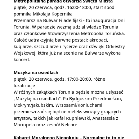
Metropolitalna parada otwarcia Święta Miasta
piątek, 20 czerwca, godz. 16:00-18:00, start spod
pomnika Mikołaja Kopernika
Przemarsz na Bulwar Filadelfijski - to inauguracja Dni
Torunia. W paradzie wezmą udział władze Torunia
oraz członkowie Stowarzyszenia Metropolia Toruńska.
Całość uatrakcyjnią barwne postaci: akrobaci,
kuglarze, szczudlarze i rycerze oraz dźwięki Orkiestry
Wojskowej, która już na scenie na Bulwarze wykona
koncert.
Muzyka na osiedlach
piątek, 20 czerwca, godz. 17:00-20:00, różne
lokalizacje
W różnych zakątkach Torunia będzie można usłyszeć
„Muzykę na osiedlach”. Po Bydgoskim Przedmieściu,
Mokrym/Jakubskim, Wrzosami/Koniuchami
przemieszczać się będzie meleks wiozący grających
artystów, takich jak Rafał Rupniewski, Anastassia z
Mariupola oraz zespół Nelcore.
Kabaret Moralnego Niepokoju – Normalne to to nie