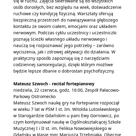
się w ruchu. Zajęcia skierowane są do wszystkich
osób dorosłych, bez względu na wiek, doświadczenie
ruchowe czy kondycję fizyczną. Warsztaty oferują
bezpieczną przestrzeń do nawiązywania głębszego
kontaktu ze swoim ciałem, emocjami oraz układem
nerwowym. Podczas cyklu uczestnicy i uczestniczki
poznają ścieżki własnego układu nerwowego i
nauczą się rozpoznawać jego potrzeby – zarówno
wyciszenia, jak i zdrowej aktywacji do działania. W
praktyczny sposób zapoznają się z narzędziami
codziennej samoregulacji, dzięki którym możliwe
będzie lepsze dbanie o dobrostan psychofizyczny.
Mateusz Szwoch - recital fortepianowy
niedziela, 22 czerwca, godz. 16:00, Zespół Pałacowo-
Parkowy Ostromecko
Mateusz Szwoch naukę gry na fortepianie rozpoczął
w wieku 7 lat w PSM I st. Im. Witolda Lutosławskiego
w Starogardzie Gdańskim u pani Ewy Gornowicz, po
czym kontynuował naukę w Ogólnokształcącej Szkole
Muzycznej I i II st. im. Feliksa Nowowiejskiego w
Gdańsku w klasie mgr Mariusza Trzebniaka. Obecnie