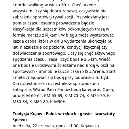
i nordic walking w wieku 60 +. Choć przede
wszystkim liczy się dobra zabawa, oczywiście nie
zabraknie sportowej rywalizacji. Przewidziany jest
pomiar czasu, osobno prowadzona będzie
klasyfikacja dla uczestników pokonujących trasę w
formie marszu z kijkami. W biegu może wystartować
każda osoba, która w dniu wydarzenia ukończyła 60
lat, niezależnie od poziomu kondycji fizycznej czy
doświadczenia sportowego. Liczy się chęć aktywnego
spędzenia czasu. Trasa liczyć będzie 2,5 km. Wieść
ona będzie urokliwymi ścieżkami nad Brdą w okół hal
sportowych - Immobile Łuczniczka i SISU Arena. Start
i meta znajdować się będą przy lodowisku Torbyd.
Dla uczestniczek i uczestników sprowadzono
kategorie. Wśród Pań i Panów będą kategorie: Open,
oraz K-M 60-64, KM 65-69, K-M 70-74, K-M75-79, K-
M80-84, K-M85-89, K-M90+.
Tradycja Kujaw i Pałuk w rękach i głosie - warsztaty
śpiewu
niedziela, 22 czerwca, godz. 11:00, Kujawsko-