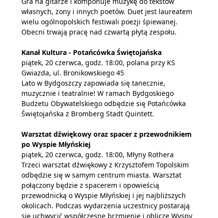
Gra na gitarze i komponuje muzykę do tekstów
własnych, żony i innych poetów. Duet jest laureatem
wielu ogólnopolskich festiwali poezji śpiewanej.
Obecni trwają pracę nad czwartą płytą zespołu.
Kanał Kultura - Potańcówka Świętojańska
piątek, 20 czerwca, godz. 18:00, polana przy KS
Gwiazda, ul. Bronikowskiego 45
Lato w Bydgoszczy zapowiada się tanecznie,
muzycznie i teatralnie! W ramach Bydgoskiego
Budżetu Obywatelskiego odbędzie się Potańcówka
Świętojańska z Bromberg Stadt Quintett.
Warsztat dźwiękowy oraz spacer z przewodnikiem
po Wyspie Młyńskiej
piątek, 20 czerwca, godz. 18:00, Młyny Rothera
Trzeci warsztat dźwiękowy z Krzysztofem Topolskim
odbędzie się w samym centrum miasta. Warsztat
połączony będzie z spacerem i opowieścią
przewodnicką o Wyspie Młyńskiej i jej najbliższych
okolicach. Podczas wydarzenia uczestnicy postarają
się uchwycić współczesne brzmienie i oblicze Wyspy