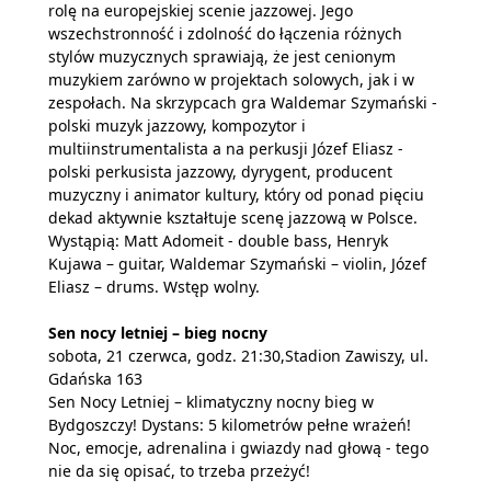
rolę na europejskiej scenie jazzowej. Jego
wszechstronność i zdolność do łączenia różnych
stylów muzycznych sprawiają, że jest cenionym
muzykiem zarówno w projektach solowych, jak i w
zespołach. Na skrzypcach gra Waldemar Szymański -
polski muzyk jazzowy, kompozytor i
multiinstrumentalista a na perkusji Józef Eliasz -
polski perkusista jazzowy, dyrygent, producent
muzyczny i animator kultury, który od ponad pięciu
dekad aktywnie kształtuje scenę jazzową w Polsce.
Wystąpią: Matt Adomeit - double bass, Henryk
Kujawa – guitar, Waldemar Szymański – violin, Józef
Eliasz – drums. Wstęp wolny.
Sen nocy letniej – bieg nocny
sobota, 21 czerwca, godz. 21:30,Stadion Zawiszy, ul.
Gdańska 163
Sen Nocy Letniej – klimatyczny nocny bieg w
Bydgoszczy! Dystans: 5 kilometrów pełne wrażeń!
Noc, emocje, adrenalina i gwiazdy nad głową - tego
nie da się opisać, to trzeba przeżyć!