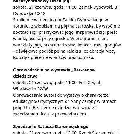
Międzynarodowy Dzień Jogi
sobota, 21 czerwca, godz. 11:00, Zamek Dybowski, ul.
Dybowska 10-12
Spotkanie w przestrzeni Zamku Dybowskiego w
Toruniu, z widokiem na piękną starówkę, by wspólnie
spotkać się i praktykować jogę, inspirować się, pleść
wianki, usiąść przy ognisku. W programie m.in.
warsztaty jogi, piknik na trawie, koncert mis i gongów
- dźwiękowa podróż pełna relaksu, celebracja Nocy
Kupały - plecenie wianków oraz ognisko.
Oprowadzanie po wystawie „Bez-cenne
dziedzictwo”
sobota, 21 czerwca, godz. 11:00, Fort XIV, ul.
Włocławska 32/36
Oprowadzanie autorskie wystawy o charakterze
edukacyjno-artystycznym dr Anny Zaręby w ramach
projektu „Bez-cenne dziedzictwo” wraz ze
zwiedzaniem fortu z przewodnikiem.
Zwiedzanie Ratusza Staromiejskiego
sobota, 21 czerwca, godz. 12:00, Rynek Staromiejski 1