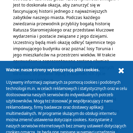
Jest to doskonała okazja, aby zanurzyć się w
fascynującej historii jednego z najważniejszych
zabytków naszego miasta. Podczas każdego
zwiedzania przewodnik przybliży bogatą historię
Ratusza Staromiejskiego oraz przedstawi kluczowe
wydarzenia i postacie związane z jego dziejami.
Uczestnicy będą mieli okazję odkryć tajemnice tego
imponującego budynku oraz poznać losy Torunia i
jego mieszkańców na przestrzeni wieków. W trakcie
oprowadzania zaprezentowane zostaną również
unikalne przedmioty codziennego użytku dawnych
Ważne: nasze strony wykorzystują pliki cookies.
torunian, co pozwoli lepiej zrozumieć ich życie
codzienne i tradycje.
Używamy informacji zapisanych za pomocą cookies i podobnych
technologii m.in. w celach reklamowych i statystycznych oraz w celu
Święto Miasta - twórcza zabawa z Galerią Rusz
dostosowania naszych serwisów do indywidualnych potrzeb
sobota, 21 czerwca, godz. 12:00-14:00, przed Bramą
użytkowników. Mogą też stosować je współpracujący z nami
Klasztorną (od strony Bulwaru Filadelfijskiego)
reklamodawcy, firmy badawcze oraz dostawcy aplikacji
Instalacja i akcja artystyczna, skierowana szczególnie
multimedialnych. W programie służącym do obsługi internetu
do rodzin z dziećmi. Artyści zaprojektują wielki
można zmienić ustawienia dotyczące cookies. Korzystanie z
mobilny obraz o długości ok. 15 m i szerokości 2 m,
naszych serwisów internetowych bez zmiany ustawień dotyczących
pokryty konturowym rysunkiem. Uczestnicy wypełnią
cookies oznacza, że będą one zapisane w pamięci urządzenia.