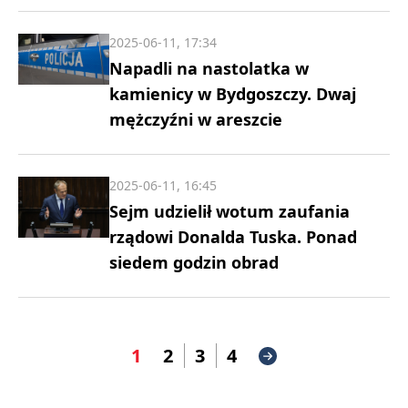
2025-06-11, 17:34
Napadli na nastolatka w
kamienicy w Bydgoszczy. Dwaj
mężczyźni w areszcie
2025-06-11, 16:45
Sejm udzielił wotum zaufania
rządowi Donalda Tuska. Ponad
siedem godzin obrad
1
2
3
4