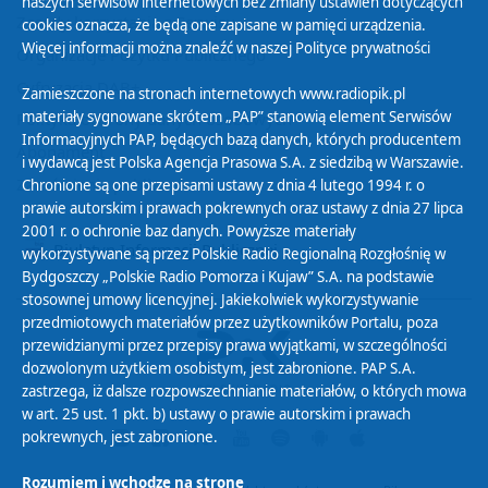
naszych serwisów internetowych bez zmiany ustawień dotyczących
Zasady korzystania z Serwisu
cookies oznacza, że będą one zapisane w pamięci urządzenia.
Więcej informacji można znaleźć w naszej
Polityce prywatności
Organizacje Pożytku Publicznego
Cyfryzacja DAB+
Zamieszczone na stronach internetowych www.radiopik.pl
materiały sygnowane skrótem „PAP” stanowią element Serwisów
Polityka ochrony danych osobowych
Informacyjnych PAP, będących bazą danych, których producentem
Abonament
i wydawcą jest Polska Agencja Prasowa S.A. z siedzibą w Warszawie.
Zamówienia publiczne
Chronione są one przepisami ustawy z dnia 4 lutego 1994 r. o
prawie autorskim i prawach pokrewnych oraz ustawy z dnia 27 lipca
2001 r. o ochronie baz danych. Powyższe materiały
Biuletyn Informacji Publicznej
wykorzystywane są przez Polskie Radio Regionalną Rozgłośnię w
Bydgoszczy „Polskie Radio Pomorza i Kujaw” S.A. na podstawie
stosownej umowy licencyjnej. Jakiekolwiek wykorzystywanie
przedmiotowych materiałów przez użytkowników Portalu, poza
przewidzianymi przez przepisy prawa wyjątkami, w szczególności
dozwolonym użytkiem osobistym, jest zabronione. PAP S.A.
zastrzega, iż dalsze rozpowszechnianie materiałów, o których mowa
w art. 25 ust. 1 pkt. b) ustawy o prawie autorskim i prawach
pokrewnych, jest zabronione.
Rozumiem i wchodzę na stronę