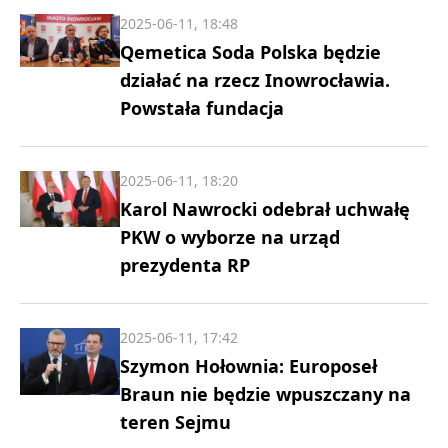
2025-06-11, 18:48
Qemetica Soda Polska będzie
działać na rzecz Inowrocławia.
Powstała fundacja
2025-06-11, 18:20
Karol Nawrocki odebrał uchwałę
PKW o wyborze na urząd
prezydenta RP
2025-06-11, 17:42
Szymon Hołownia: Europoseł
Braun nie będzie wpuszczany na
teren Sejmu