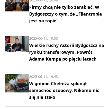
2025-06-11, 20:08
Firmy chcą nie tylko zarabiać. W
Bydgoszczy o tym, że „Filantropia
jest na topie”
2025-06-11, 19:53
Wielkie ruchy Astorii Bydgoszcz na
rynku transferowym. Powrót
Adama Kempa po pięciu latach
2025-06-11, 19:43
W gminie Chełmża spłonął
samochód osobowy. Nikomu nic
się nie stało