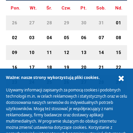
Pon.
Wt.
Śr.
Czw.
Pt.
Sob.
Nd.
26
27
28
29
30
31
01
02
03
04
05
06
07
08
09
10
11
12
13
14
15
16
17
18
19
20
21
22
Ważne: nasze strony wykorzystują pliki cookies.
23
24
25
26
27
28
29
Używamy informacji zapisanych za pomocą cookies i podobnych
technologii m.in. w celach reklamowych i statystycznych oraz w celu
30
01
02
03
04
05
06
dostosowania naszych serwisów do indywidualnych potrzeb
użytkowników. Mogą też stosować je współpracujący z nami
reklamodawcy, firmy badawcze oraz dostawcy aplikacji
multimedialnych. W programie służącym do obsługi internetu
można zmienić ustawienia dotyczące cookies. Korzystanie z
Polityka Prywatności