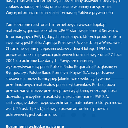
naszych serwisów internetowych bez zmiany ustawień dotyczących
Zasady korzystania z Serwisu
cookies oznacza, że będą one zapisane w pamięci urządzenia.
Więcej informacji można znaleźć w naszej
Polityce prywatności
Organizacje Pożytku Publicznego
Cyfryzacja DAB+
Zamieszczone na stronach internetowych www.radiopik.pl
materiały sygnowane skrótem „PAP” stanowią element Serwisów
Polityka ochrony danych osobowych
Informacyjnych PAP, będących bazą danych, których producentem
Abonament
i wydawcą jest Polska Agencja Prasowa S.A. z siedzibą w Warszawie.
Zamówienia publiczne
Chronione są one przepisami ustawy z dnia 4 lutego 1994 r. o
prawie autorskim i prawach pokrewnych oraz ustawy z dnia 27 lipca
2001 r. o ochronie baz danych. Powyższe materiały
Biuletyn Informacji Publicznej
wykorzystywane są przez Polskie Radio Regionalną Rozgłośnię w
Bydgoszczy „Polskie Radio Pomorza i Kujaw” S.A. na podstawie
stosownej umowy licencyjnej. Jakiekolwiek wykorzystywanie
przedmiotowych materiałów przez użytkowników Portalu, poza
przewidzianymi przez przepisy prawa wyjątkami, w szczególności
dozwolonym użytkiem osobistym, jest zabronione. PAP S.A.
zastrzega, iż dalsze rozpowszechnianie materiałów, o których mowa
w art. 25 ust. 1 pkt. b) ustawy o prawie autorskim i prawach
pokrewnych, jest zabronione.
Rozumiem i wchodzę na stronę