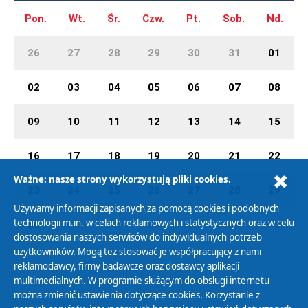
Pon.
Wt.
Śr.
Czw.
Pt.
Sob.
Nd.
26
27
28
29
30
31
01
02
03
04
05
06
07
08
09
10
11
12
13
14
15
16
17
18
19
20
21
22
Ważne: nasze strony wykorzystują pliki cookies.
23
24
25
26
27
28
29
Używamy informacji zapisanych za pomocą cookies i podobnych
technologii m.in. w celach reklamowych i statystycznych oraz w celu
30
01
02
03
04
05
06
dostosowania naszych serwisów do indywidualnych potrzeb
użytkowników. Mogą też stosować je współpracujący z nami
reklamodawcy, firmy badawcze oraz dostawcy aplikacji
multimedialnych. W programie służącym do obsługi internetu
można zmienić ustawienia dotyczące cookies. Korzystanie z
Polityka Prywatności