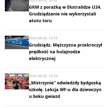
2025-06-03, 20:42
GKM z porażką w Ekstralidze U24.
Grudziądzanie nie wykorzystali
atutu toru
2025-06-03, 19:59
Grudziądz. Mężczyzna przekroczył
prędkość na hulajnodze
elektrycznej
2025-06-03, 19:59
„Mistrzynie” odwiedziły bydgoską
szkołę. Lekcja WF-u dla dziewczyn
u boku gwiazd