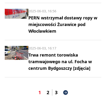
2025-06-03, 16:56
PERN wstrzymał dostawy ropy w
miejscowości Żurawice pod
Włocławkiem
2025-06-03, 16:17
Trwa remont torowiska
tramwajowego na ul. Focha w
centrum Bydgoszczy [zdjęcia]
1
2
3