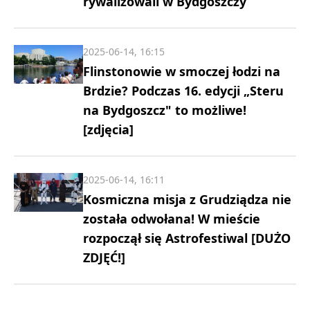
rywalizowali w Bydgoszczy
2025-06-14, 16:15
Flinstonowie w smoczej łodzi na
Brdzie? Podczas 16. edycji „Steru
na Bydgoszcz" to możliwe!
[zdjęcia]
2025-06-14, 16:11
Kosmiczna misja z Grudziądza nie
została odwołana! W mieście
rozpoczął się Astrofestiwal [DUŻO
ZDJĘĆ!]