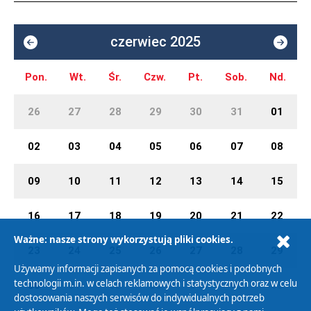
czerwiec 2025
Pon.
Wt.
Śr.
Czw.
Pt.
Sob.
Nd.
26
27
28
29
30
31
01
02
03
04
05
06
07
08
09
10
11
12
13
14
15
16
17
18
19
20
21
22
Ważne: nasze strony wykorzystują pliki cookies.
23
24
25
26
27
28
29
Używamy informacji zapisanych za pomocą cookies i podobnych
technologii m.in. w celach reklamowych i statystycznych oraz w celu
30
01
02
03
04
05
06
dostosowania naszych serwisów do indywidualnych potrzeb