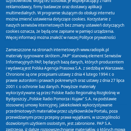
użytkowników. Mogą też stosować je współpracujący z nami
reklamodawcy, firmy badawcze oraz dostawcy aplikacji
multimedialnych. W programie służącym do obsługi internetu
można zmienić ustawienia dotyczące cookies. Korzystanie z
Polityka Prywatności
naszych serwisów internetowych bez zmiany ustawień dotyczących
Zasady korzystania z Serwisu
cookies oznacza, że będą one zapisane w pamięci urządzenia.
Więcej informacji można znaleźć w naszej
Polityce prywatności
Organizacje Pożytku Publicznego
Cyfryzacja DAB+
Zamieszczone na stronach internetowych www.radiopik.pl
materiały sygnowane skrótem „PAP” stanowią element Serwisów
Polityka ochrony danych osobowych
Informacyjnych PAP, będących bazą danych, których producentem
Abonament
i wydawcą jest Polska Agencja Prasowa S.A. z siedzibą w Warszawie.
Zamówienia publiczne
Chronione są one przepisami ustawy z dnia 4 lutego 1994 r. o
prawie autorskim i prawach pokrewnych oraz ustawy z dnia 27 lipca
2001 r. o ochronie baz danych. Powyższe materiały
Biuletyn Informacji Publicznej
wykorzystywane są przez Polskie Radio Regionalną Rozgłośnię w
Bydgoszczy „Polskie Radio Pomorza i Kujaw” S.A. na podstawie
stosownej umowy licencyjnej. Jakiekolwiek wykorzystywanie
przedmiotowych materiałów przez użytkowników Portalu, poza
przewidzianymi przez przepisy prawa wyjątkami, w szczególności
dozwolonym użytkiem osobistym, jest zabronione. PAP S.A.
zastrzega, iż dalsze rozpowszechnianie materiałów, o których mowa