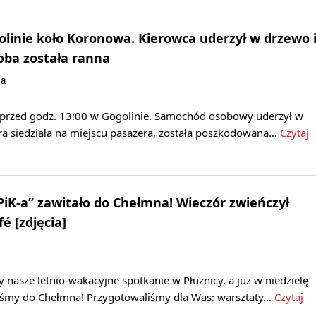
inie koło Koronowa. Kierowca uderzył w drzewo 
soba została ranna
ja
 przed godz. 13:00 w Gogolinie. Samochód osobowy uderzył w
óra siedziała na miejscu pasażera, została poszkodowana…
Czytaj
PiK-a” zawitało do Chełmna! Wieczór zwieńczył
é [zdjęcia]
nasze letnio-wakacyjne spotkanie w Płużnicy, a już w niedzielę
liśmy do Chełmna! Przygotowaliśmy dla Was: warsztaty…
Czytaj