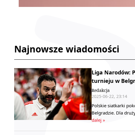
Najnowsze wiadomości
Liga Narodów: 
turnieju w Belg
Redakcja
2025-06-22, 23:14
Polskie siatkarki po
Belgradzie. Dla druż
dalej »