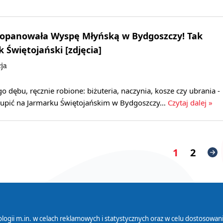
 opanowała Wyspę Młyńską w Bydgoszczy! Tak
 Świętojański [zdjęcia]
ja
go dębu, ręcznie robione: biżuteria, naczynia, kosze czy ubrania -
kupić na Jarmarku Świętojańskim w Bydgoszczy…
Czytaj dalej »
1
2
logii m.in. w celach reklamowych i statystycznych oraz w celu dostosow