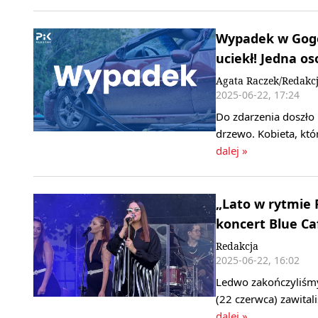
Wypadek w Gogol
uciekł! Jedna o
Agata Raczek/Redakc
2025-06-22, 17:24
Do zdarzenia doszło
drzewo. Kobieta, kt
dalej »
„Lato w rytmie 
koncert Blue Caf
Redakcja
2025-06-22, 16:02
Ledwo zakończyliśmy 
(22 czerwca) zawita
dalej »