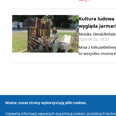
Kultura ludowa
wygląda Jarmark
Monika Siwak/Redakc
2025-06-22, 15:51
Misa z kilkusetletnie
to wszystko można 
Ważne: nasze strony wykorzystują pliki cookies.
Używamy informacji zapisanych za pomocą cookies i podobnych techno