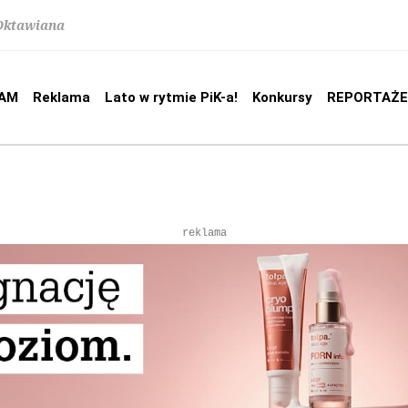
 Oktawiana
AM
Reklama
Lato w rytmie PiK-a!
Konkursy
REPORTAŻE
reklama