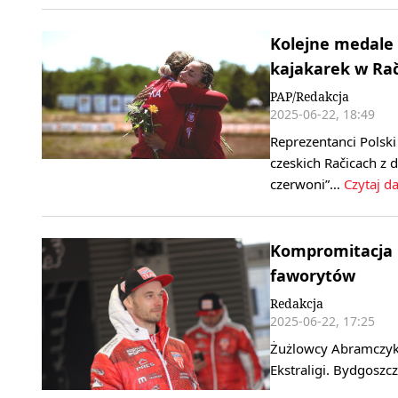
Kolejne medale 
kajakarek w Ra
PAP/Redakcja
2025-06-22, 18:49
Reprezentanci Polsk
czeskich Račicach z 
czerwoni”…
Czytaj da
Kompromitacja P
faworytów
Redakcja
2025-06-22, 17:25
Żużlowcy Abramczyk 
Ekstraligi. Bydgoszc