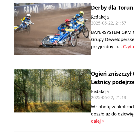
Derby dla Torun
Redakcja
2025-06-22, 21:57
BAYERSYSTEM GKM Gr
Grupy Deweloperskej 
przyjezdnych…
Czyta
Ogień zniszczył
Leśnicy podejrz
Redakcja
2025-06-22, 21:13
W sobotę w okolicac
doszło aż do dziewię
dalej »