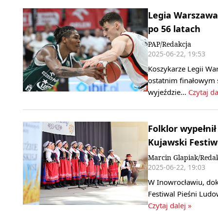
Legia Warszawa 
po 56 latach
PAP/Redakcja
2025-06-22, 19:53
Koszykarze Legii War
ostatnim finałowym 
wyjeździe…
Czytaj da
Folklor wypełni
Kujawski Festiw
Marcin Glapiak/Reda
2025-06-22, 19:03
W Inowrocławiu, dok
Festiwal Pieśni Ludo
Czytaj dalej »