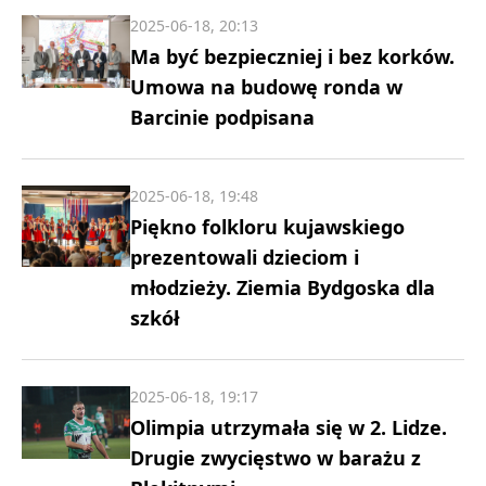
2025-06-18, 20:13
Ma być bezpieczniej i bez korków.
Umowa na budowę ronda w
Barcinie podpisana
2025-06-18, 19:48
Piękno folkloru kujawskiego
prezentowali dzieciom i
młodzieży. Ziemia Bydgoska dla
szkół
2025-06-18, 19:17
Olimpia utrzymała się w 2. Lidze.
Drugie zwycięstwo w barażu z