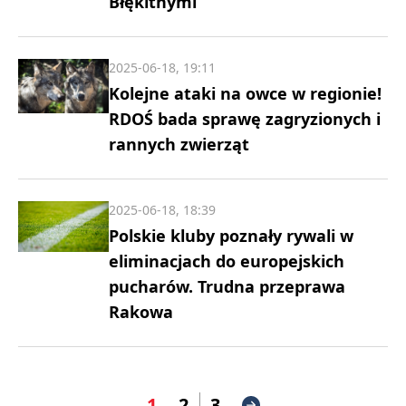
Błękitnymi
2025-06-18, 19:11
Kolejne ataki na owce w regionie!
RDOŚ bada sprawę zagryzionych i
rannych zwierząt
2025-06-18, 18:39
Polskie kluby poznały rywali w
eliminacjach do europejskich
pucharów. Trudna przeprawa
Rakowa
1
2
3