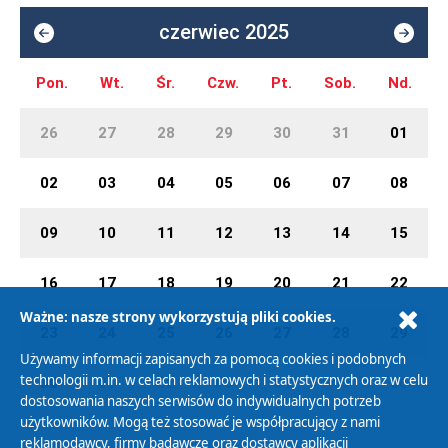
czerwiec 2025
Pon.
Wt.
Śr.
Czw.
Pt.
Sob.
Nd.
26
27
28
29
30
31
01
02
03
04
05
06
07
08
09
10
11
12
13
14
15
16
17
18
19
20
21
22
Ważne: nasze strony wykorzystują pliki cookies.
23
24
25
26
27
28
29
Używamy informacji zapisanych za pomocą cookies i podobnych
technologii m.in. w celach reklamowych i statystycznych oraz w celu
30
01
02
03
04
05
06
dostosowania naszych serwisów do indywidualnych potrzeb
użytkowników. Mogą też stosować je współpracujący z nami
reklamodawcy, firmy badawcze oraz dostawcy aplikacji