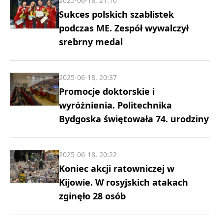
2025-06-18, 21:10
Sukces polskich szablistek
podczas ME. Zespół wywalczył
srebrny medal
2025-06-18, 20:37
Promocje doktorskie i
wyróżnienia. Politechnika
Bydgoska świętowała 74. urodziny
2025-06-18, 20:22
Koniec akcji ratowniczej w
Kijowie. W rosyjskich atakach
zginęło 28 osób