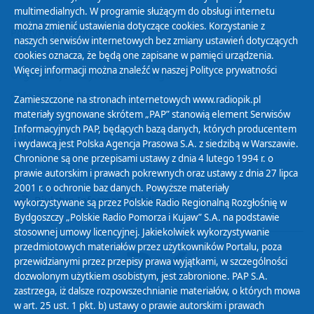
multimedialnych. W programie służącym do obsługi internetu
można zmienić ustawienia dotyczące cookies. Korzystanie z
Polityka Prywatności
naszych serwisów internetowych bez zmiany ustawień dotyczących
Zasady korzystania z Serwisu
cookies oznacza, że będą one zapisane w pamięci urządzenia.
Więcej informacji można znaleźć w naszej
Polityce prywatności
Organizacje Pożytku Publicznego
Cyfryzacja DAB+
Zamieszczone na stronach internetowych www.radiopik.pl
materiały sygnowane skrótem „PAP” stanowią element Serwisów
Polityka ochrony danych osobowych
Informacyjnych PAP, będących bazą danych, których producentem
Abonament
i wydawcą jest Polska Agencja Prasowa S.A. z siedzibą w Warszawie.
Zamówienia publiczne
Chronione są one przepisami ustawy z dnia 4 lutego 1994 r. o
prawie autorskim i prawach pokrewnych oraz ustawy z dnia 27 lipca
2001 r. o ochronie baz danych. Powyższe materiały
Biuletyn Informacji Publicznej
wykorzystywane są przez Polskie Radio Regionalną Rozgłośnię w
Bydgoszczy „Polskie Radio Pomorza i Kujaw” S.A. na podstawie
stosownej umowy licencyjnej. Jakiekolwiek wykorzystywanie
przedmiotowych materiałów przez użytkowników Portalu, poza
przewidzianymi przez przepisy prawa wyjątkami, w szczególności
dozwolonym użytkiem osobistym, jest zabronione. PAP S.A.
zastrzega, iż dalsze rozpowszechnianie materiałów, o których mowa
w art. 25 ust. 1 pkt. b) ustawy o prawie autorskim i prawach