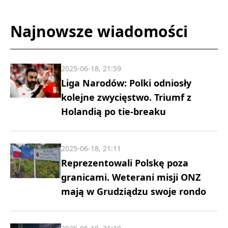
Najnowsze wiadomości
2025-06-18, 21:59
Liga Narodów: Polki odniosły
kolejne zwycięstwo. Triumf z
Holandią po tie-breaku
2025-06-18, 21:11
Reprezentowali Polskę poza
granicami. Weterani misji ONZ
mają w Grudziądzu swoje rondo