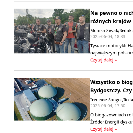
Na pewno o nich
różnych krajów [
Monika Siwak/Redakc
2025-06-04, 18:33
Tysiące motocykli H
największym polskim 
Czytaj dalej »
Wszystko o bio
Bydgoszczy. Czy
Ireneusz Sanger/Reda
2025-06-04, 17:50
O biogazowniach rol
Źródeł Energii dysku
Czytaj dalej »