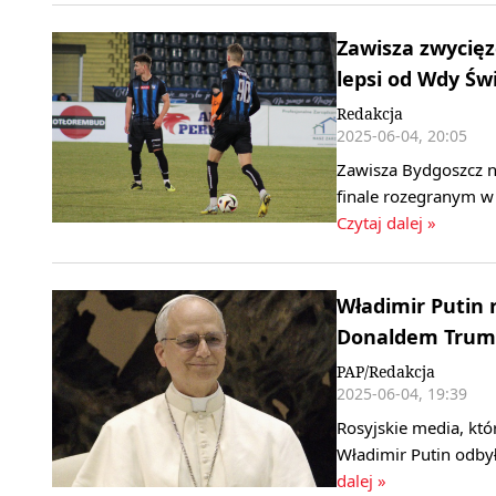
Zawisza zwycięz
lepsi od Wdy Św
Redakcja
2025-06-04, 20:05
Zawisza Bydgoszcz n
finale rozegranym w
Czytaj dalej »
Władimir Putin 
Donaldem Tru
PAP/Redakcja
2025-06-04, 19:39
Rosyjskie media, któ
Władimir Putin odb
dalej »