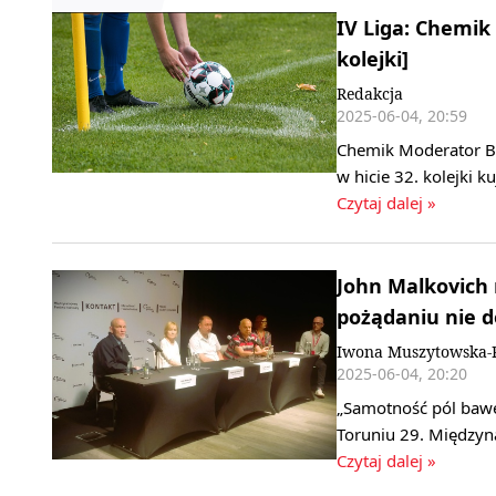
IV Liga: Chemik 
kolejki]
Redakcja
2025-06-04, 20:59
Chemik Moderator By
w hicie 32. kolejki 
Czytaj dalej »
John Malkovich 
pożądaniu nie d
Iwona Muszytowska-R
2025-06-04, 20:20
„Samotność pól bawe
Toruniu 29. Międzyn
Czytaj dalej »