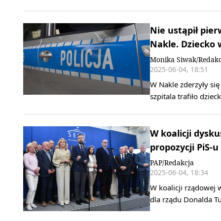
Nie ustąpił pie
Nakle. Dziecko 
Monika Siwak/Redakc
2025-06-04, 18:51
W Nakle zderzyły się
szpitala trafiło dzie
W koalicji dysk
propozycji PiS-u
PAP/Redakcja
2025-06-04, 18:34
W koalicji rządowej 
dla rządu Donalda Tu