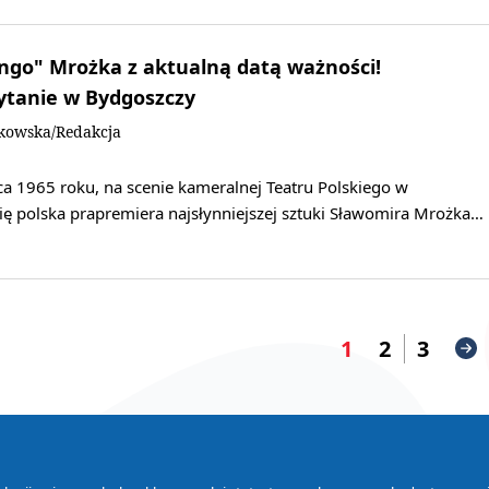
ango" Mrożka z aktualną datą ważności!
ytanie w Bydgoszczy
kowska/Redakcja
ca 1965 roku, na scenie kameralnej Teatru Polskiego w
ię polska prapremiera najsłynniejszej sztuki Sławomira Mrożka…
1
2
3