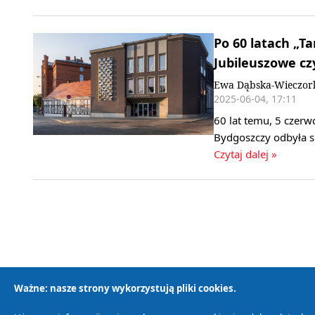
Po 60 latach „T
Jubileuszowe cz
Ewa Dąbska-Wieczor
2025-06-04, 17:11
60 lat temu, 5 czerw
Bydgoszczy odbyła s
Czytaj dalej »
Ważne: nasze strony wykorzystują pliki cookies.