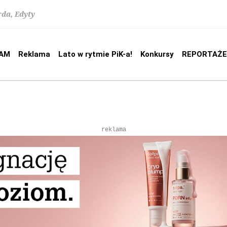
rda, Edyty
AM
Reklama
Lato w rytmie PiK-a!
Konkursy
REPORTAŻE
reklama