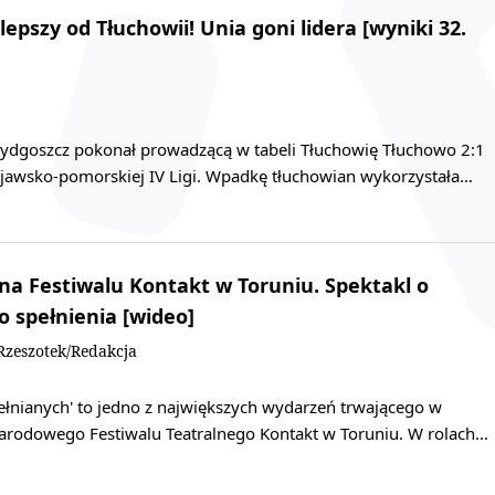
lepszy od Tłuchowii! Unia goni lidera [wyniki 32.
dgoszcz pokonał prowadzącą w tabeli Tłuchowię Tłuchowo 2:1
kujawsko-pomorskiej IV Ligi. Wpadkę tłuchowian wykorzystała…
na Festiwalu Kontakt w Toruniu. Spektakl o
o spełnienia [wideo]
zeszotek/Redakcja
łnianych' to jedno z największych wydarzeń trwającego w
arodowego Festiwalu Teatralnego Kontakt w Toruniu. W rolach…