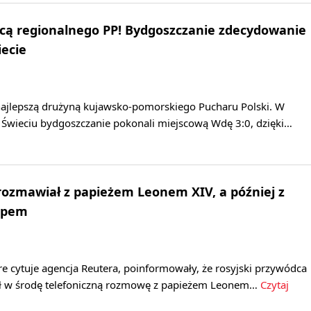
cą regionalnego PP! Bydgoszczanie zdecydowanie
iecie
ajlepszą drużyną kujawsko-pomorskiego Pucharu Polski. W
 Świeciu bydgoszczanie pokonali miejscową Wdę 3:0, dzięki…
rozmawiał z papieżem Leonem XIV, a później z
mpem
re cytuje agencja Reutera, poinformowały, że rosyjski przywódca
ył w środę telefoniczną rozmowę z papieżem Leonem…
Czytaj