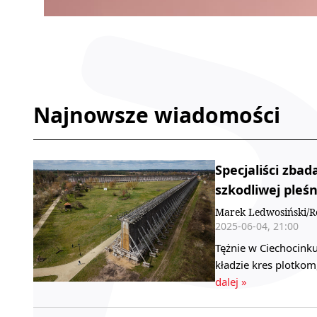
Najnowsze wiadomości
Specjaliści zbad
szkodliwej pleśn
Marek Ledwosiński/R
2025-06-04, 21:00
Tężnie w Ciechocinku 
kładzie kres plotkom
dalej »