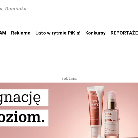
na, Dominika
AM
Reklama
Lato w rytmie PiK-a!
Konkursy
REPORTAŻE
reklama