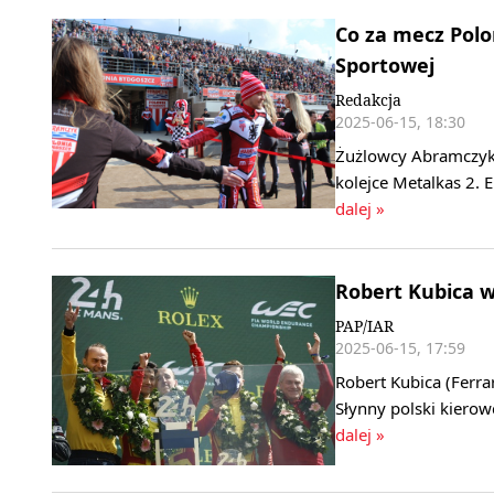
Co za mecz Polo
Sportowej
Redakcja
2025-06-15, 18:30
Żużlowcy Abramczyk 
kolejce Metalkas 2. 
dalej »
Robert Kubica w
PAP/IAR
2025-06-15, 17:59
Robert Kubica (Ferr
Słynny polski kierow
dalej »