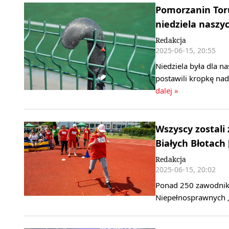
Pomorzanin Toru
niedziela naszy
Redakcja
2025-06-15, 20:55
Niedziela była dla 
postawili kropkę na
dalej »
Wszyscy zostali
Białych Błotach 
Redakcja
2025-06-15, 20:02
Ponad 250 zawodnikó
Niepełnosprawnych 