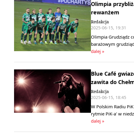
Olimpia przybliż
rewanżem
Redakcja
2025-06-15, 19:31
Olimpia Grudziądz co
barażowym grudziądz
dalej »
Blue Café gwiaz
zawita do Cheł
Redakcja
2025-06-15, 18:45
W Polskim Radiu PiK 
rytmie PiK-a' w nied
dalej »