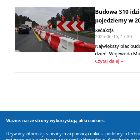
Budowa S10 idz
pojedziemy w 2
Redakcja
2025-06-15, 17:30
Największy plac budo
dzień. Wojewoda Mic
Czytaj dalej »
Ważne: nasze strony wykorzystują pliki cookies.
Używamy informacji zapisanych za pomocą cookies i podobnych techno
Polityka Prywatności
Zasady korzystania z