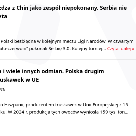
żdża z Chin jako zespół niepokonany. Serbia nie
eta
 Polski bezbłędna w kolejnym meczu Ligi Narodów. W czwartym
iało-czerwoni” pokonali Serbię 3:0. Kolejny turniej…
Czytaj dalej »
 i wiele innych odmian. Polska drugim
ruskawek w UE
owa
po Hiszpanii, producentem truskawek w Unii Europejskiej z 15
nku. W 2024 r. produkcja tych owoców wyniosła 159 tys. ton…