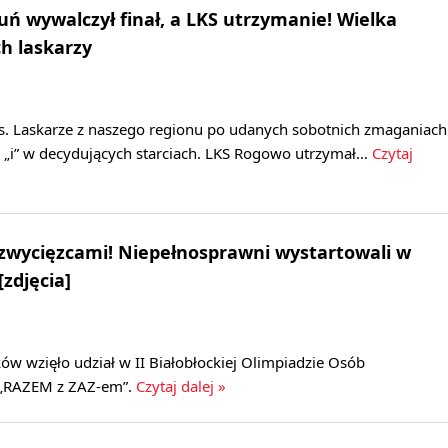
ń wywalczył finał, a LKS utrzymanie! Wielka
ch laskarzy
nas. Laskarze z naszego regionu po udanych sobotnich zmaganiach
d „i” w decydujących starciach. LKS Rogowo utrzymał…
Czytaj
 zwycięzcami! Niepełnosprawni wystartowali w
[zdjęcia]
w wzięło udział w II Białobłockiej Olimpiadzie Osób
„RAZEM z ZAZ-em”.
Czytaj dalej »