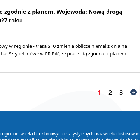
ie zgodnie z planem. Wojewoda: Nową drogą
027 roku
wy w regionie - trasa S10 zmienia oblicze niemal z dnia na
hał Sztybel mówił w PR PiK, że prace idą zgodnie z planem…
1
2
3
logii m.in. w celach reklamowych i statystycznych oraz w celu dostosow
 Serwisu
Organizacje Pożytku
Cyfryzacja D