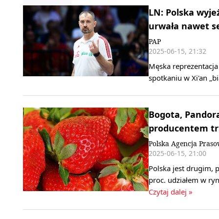
LN: Polska wyje
urwała nawet s
PAP
2025-06-15, 21:32
Męska reprezentacja
spotkaniu w Xi'an „b
Bogota, Pandora
producentem t
Polska Agencja Pras
2025-06-15, 21:00
Polska jest drugim, 
proc. udziałem w ry
Czytaj dalej »