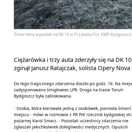
Śmiertelny wypadek na DK 10 w Przyłubiu/fot. KWP Bydgoszcz
Ciężarówka i trzy auta zderzyły się na DK 
zginął Janusz Ratajczak, solista Opery Nov
Do tego tragicznego zdarzenia doszło po godz. 16. Na miej
zadysponowano śmigłowiec LPR. Droga na trasie Toruń-
Bydgoszcz była zablokowana.
- Osoba, która kierowała jedną z osobówek, poniosła śmierć
miejscu - mówi w rozmowie z PR PiK rzecznik bydgoskiej str
pożarnej Karol Smarz. - Pozostali uczestnicy zdarzenia nie
zgłaszali jakichkolwiek dolegliwości medycznych. Opuścili