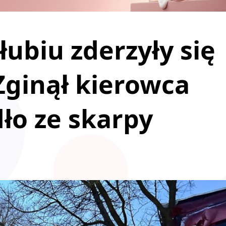
łubiu zderzyły się
 Zginął kierowca
dło ze skarpy