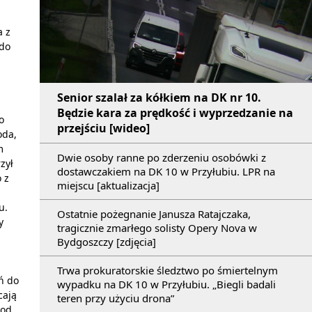
a z
 do
Senior szalał za kółkiem na DK nr 10.
Będzie kara za prędkość i wyprzedzanie na
o
przejściu [wideo]
oda,
m
Dwie osoby ranne po zderzeniu osobówki z
zył
dostawczakiem na DK 10 w Przyłubiu. LPR na
 z
miejscu [aktualizacja]
u.
Ostatnie pożegnanie Janusza Ratajczaka,
y
tragicznie zmarłego solisty Opery Nova w
Bydgoszczy [zdjęcia]
Trwa prokuratorskie śledztwo po śmiertelnym
ń do
wypadku na DK 10 w Przyłubiu. „Biegli badali
cają
teren przy użyciu drona”
pod