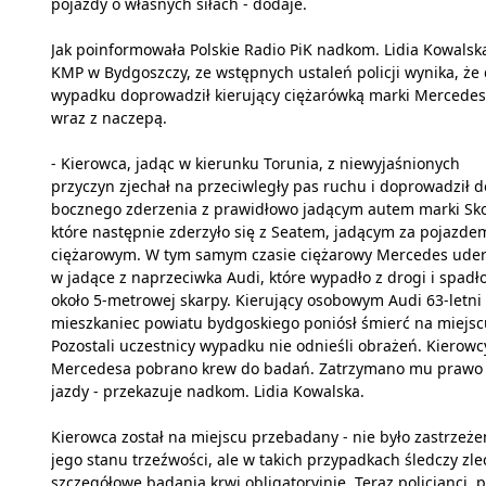
pojazdy o własnych siłach - dodaje.
Jak poinformowała Polskie Radio PiK nadkom. Lidia Kowalsk
KMP w Bydgoszczy, ze wstępnych ustaleń policji wynika, że
wypadku doprowadził kierujący ciężarówką marki Mercedes
wraz z naczepą.
- Kierowca, jadąc w kierunku Torunia, z niewyjaśnionych
przyczyn zjechał na przeciwległy pas ruchu i doprowadził d
bocznego zderzenia z prawidłowo jadącym autem marki Sk
które następnie zderzyło się z Seatem, jadącym za pojazde
ciężarowym. W tym samym czasie ciężarowy Mercedes uder
w jadące z naprzeciwka Audi, które wypadło z drogi i spadło
około 5-metrowej skarpy. Kierujący osobowym Audi 63-letni
mieszkaniec powiatu bydgoskiego poniósł śmierć na miejsc
Pozostali uczestnicy wypadku nie odnieśli obrażeń. Kierowc
Mercedesa pobrano krew do badań. Zatrzymano mu prawo
jazdy - przekazuje nadkom. Lidia Kowalska.
Kierowca został na miejscu przebadany - nie było zastrzeże
jego stanu trzeźwości, ale w takich przypadkach śledczy zle
szczegółowe badania krwi obligatoryjnie. Teraz policjanci, 