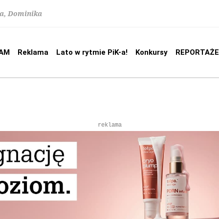
na, Dominika
AM
Reklama
Lato w rytmie PiK-a!
Konkursy
REPORTAŻE
reklama