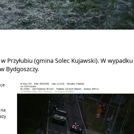
10 w Przyłubiu (gmina Solec Kujawski). W wypadku
a w Bydgoszczy.
sce
 na
aży