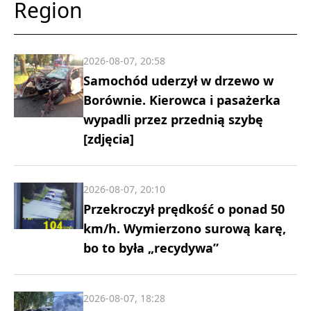
Region
2026-08-07, 20:58
Samochód uderzył w drzewo w
Borównie. Kierowca i pasażerka
wypadli przez przednią szybę
[zdjęcia]
2026-08-07, 20:10
Przekroczył prędkość o ponad 50
km/h. Wymierzono surową karę,
bo to była „recydywa”
2026-08-07, 18:28