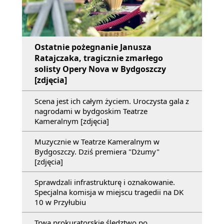
Ostatnie pożegnanie Janusza
Ratajczaka, tragicznie zmarłego
solisty Opery Nova w Bydgoszczy
[zdjęcia]
Scena jest ich całym życiem. Uroczysta gala z
nagrodami w bydgoskim Teatrze
Kameralnym [zdjęcia]
Muzycznie w Teatrze Kameralnym w
Bydgoszczy. Dziś premiera "Dżumy"
[zdjęcia]
Sprawdzali infrastrukturę i oznakowanie.
Specjalna komisja w miejscu tragedii na DK
10 w Przyłubiu
Trwa prokuratorskie śledztwo po