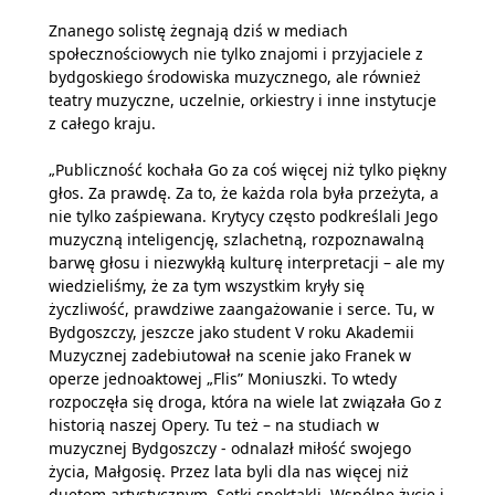
Znanego solistę żegnają dziś w mediach
społecznościowych nie tylko znajomi i przyjaciele z
bydgoskiego środowiska muzycznego, ale również
teatry muzyczne, uczelnie, orkiestry i inne instytucje
z całego kraju.
„Publiczność kochała Go za coś więcej niż tylko piękny
głos. Za prawdę. Za to, że każda rola była przeżyta, a
nie tylko zaśpiewana. Krytycy często podkreślali Jego
muzyczną inteligencję, szlachetną, rozpoznawalną
barwę głosu i niezwykłą kulturę interpretacji – ale my
wiedzieliśmy, że za tym wszystkim kryły się
życzliwość, prawdziwe zaangażowanie i serce. Tu, w
Bydgoszczy, jeszcze jako student V roku Akademii
Muzycznej zadebiutował na scenie jako Franek w
operze jednoaktowej „Flis” Moniuszki. To wtedy
rozpoczęła się droga, która na wiele lat związała Go z
historią naszej Opery. Tu też – na studiach w
muzycznej Bydgoszczy - odnalazł miłość swojego
życia, Małgosię. Przez lata byli dla nas więcej niż
duetem artystycznym. Setki spektakli. Wspólne życie i