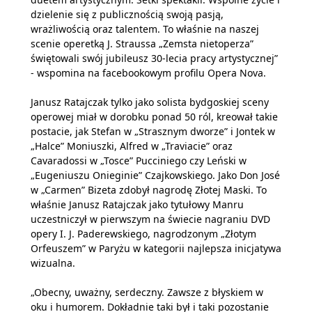
dzielenie się z publicznością swoją pasją,
wrażliwością oraz talentem. To właśnie na naszej
scenie operetką J. Straussa „Zemsta nietoperza”
świętowali swój jubileusz 30-lecia pracy artystycznej”
- wspomina na facebookowym profilu Opera Nova.
Janusz Ratajczak tylko jako solista bydgoskiej sceny
operowej miał w dorobku ponad 50 ról, kreował takie
postacie, jak Stefan w „Strasznym dworze” i Jontek w
„Halce” Moniuszki, Alfred w „Traviacie” oraz
Cavaradossi w „Tosce” Pucciniego czy Leński w
„Eugeniuszu Onieginie” Czajkowskiego. Jako Don José
w „Carmen” Bizeta zdobył nagrodę Złotej Maski. To
właśnie Janusz Ratajczak jako tytułowy Manru
uczestniczył w pierwszym na świecie nagraniu DVD
opery I. J. Paderewskiego, nagrodzonym „Złotym
Orfeuszem” w Paryżu w kategorii najlepsza inicjatywa
wizualna.
„Obecny, uważny, serdeczny. Zawsze z błyskiem w
oku i humorem. Dokładnie taki był i taki pozostanie