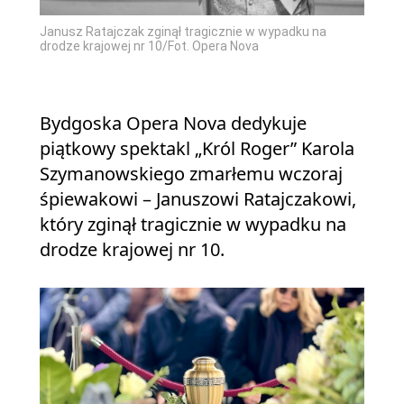
Janusz Ratajczak zginął tragicznie w wypadku na
drodze krajowej nr 10/Fot. Opera Nova
Bydgoska Opera Nova dedykuje
piątkowy spektakl „Król Roger” Karola
Szymanowskiego zmarłemu wczoraj
śpiewakowi – Januszowi Ratajczakowi,
który zginął tragicznie w wypadku na
drodze krajowej nr 10.