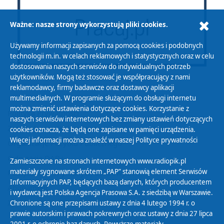
Ważne: nasze strony wykorzystują pliki cookies.
Używamy informacji zapisanych za pomocą cookies i podobnych
technologii m.in. w celach reklamowych i statystycznych oraz w celu
dostosowania naszych serwisów do indywidualnych potrzeb
użytkowników. Mogą też stosować je współpracujący z nami
reklamodawcy, firmy badawcze oraz dostawcy aplikacji
multimedialnych. W programie służącym do obsługi internetu
można zmienić ustawienia dotyczące cookies. Korzystanie z
Polityka Prywatności
naszych serwisów internetowych bez zmiany ustawień dotyczących
Zasady korzystania z Serwisu
cookies oznacza, że będą one zapisane w pamięci urządzenia.
Więcej informacji można znaleźć w naszej
Polityce prywatności
Organizacje Pożytku Publicznego
Cyfryzacja DAB+
Zamieszczone na stronach internetowych www.radiopik.pl
materiały sygnowane skrótem „PAP” stanowią element Serwisów
Polityka ochrony danych osobowych
Informacyjnych PAP, będących bazą danych, których producentem
Abonament
i wydawcą jest Polska Agencja Prasowa S.A. z siedzibą w Warszawie.
Zamówienia publiczne
Chronione są one przepisami ustawy z dnia 4 lutego 1994 r. o
prawie autorskim i prawach pokrewnych oraz ustawy z dnia 27 lipca