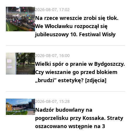
2026-08-07, 17:02
Na rzece wreszcie zrobi się tłok.
We Włocławku rozpoczął się
jubileuszowy 10. Festiwal Wisły
2026-08-07, 16:00
Wielki spór o pranie w Bydgoszczy.
Czy wieszanie go przed blokiem
„brudzi” estetykę? [zdjęcia]
2026-08-07, 15:28
Nadzór budowlany na
pogorzelisku przy Kossaka. Straty
oszacowano wstępnie na 3