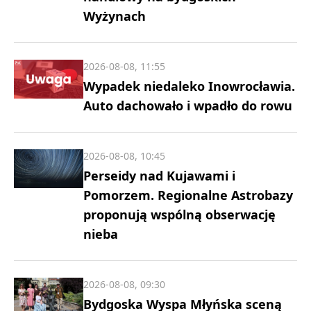
Wyżynach
2026-08-08, 11:55
Wypadek niedaleko Inowrocławia.
Auto dachowało i wpadło do rowu
2026-08-08, 10:45
Perseidy nad Kujawami i
Pomorzem. Regionalne Astrobazy
proponują wspólną obserwację
nieba
2026-08-08, 09:30
Bydgoska Wyspa Młyńska sceną