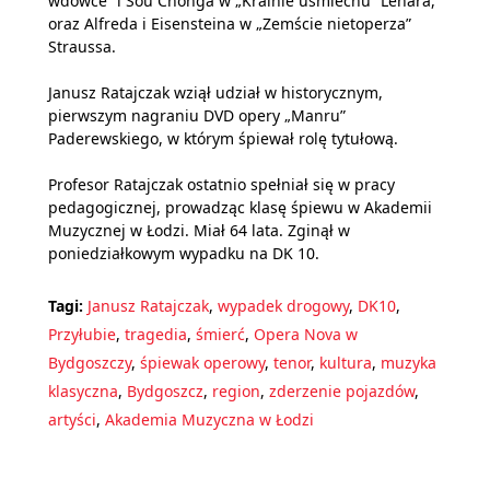
wdówce” i Sou Chonga w „Krainie uśmiechu” Lehára,
oraz Alfreda i Eisensteina w „Zemście nietoperza”
Straussa.
Janusz Ratajczak wziął udział w historycznym,
pierwszym nagraniu DVD opery „Manru”
Paderewskiego, w którym śpiewał rolę tytułową.
Profesor Ratajczak ostatnio spełniał się w pracy
pedagogicznej, prowadząc klasę śpiewu w Akademii
Muzycznej w Łodzi. Miał 64 lata. Zginął w
poniedziałkowym wypadku na DK 10.
Tagi:
Janusz Ratajczak
,
wypadek drogowy
,
DK10
,
Przyłubie
,
tragedia
,
śmierć
,
Opera Nova w
Bydgoszczy
,
śpiewak operowy
,
tenor
,
kultura
,
muzyka
klasyczna
,
Bydgoszcz
,
region
,
zderzenie pojazdów
,
artyści
,
Akademia Muzyczna w Łodzi