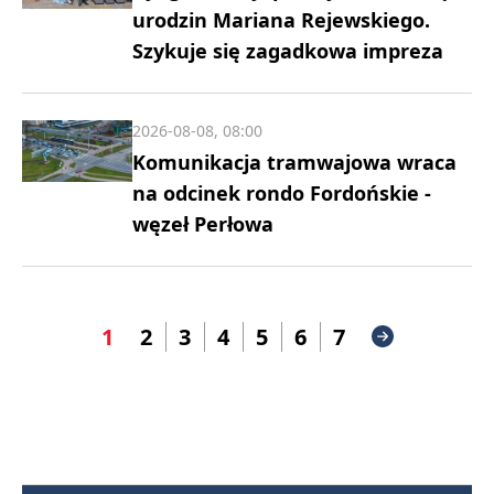
urodzin Mariana Rejewskiego.
Szykuje się zagadkowa impreza
2026-08-08, 08:00
Komunikacja tramwajowa wraca
na odcinek rondo Fordońskie -
węzeł Perłowa
1
2
3
4
5
6
7