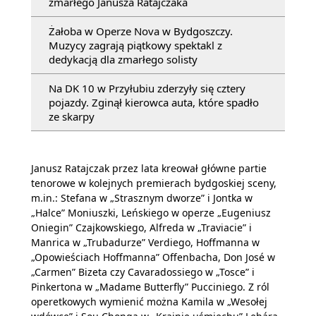
zmarłego Janusza Ratajczaka
Żałoba w Operze Nova w Bydgoszczy.
Muzycy zagrają piątkowy spektakl z
dedykacją dla zmarłego solisty
Na DK 10 w Przyłubiu zderzyły się cztery
pojazdy. Zginął kierowca auta, które spadło
ze skarpy
Janusz Ratajczak przez lata kreował główne partie
tenorowe w kolejnych premierach bydgoskiej sceny,
m.in.: Stefana w „Strasznym dworze” i Jontka w
„Halce” Moniuszki, Leńskiego w operze „Eugeniusz
Oniegin” Czajkowskiego, Alfreda w „Traviacie” i
Manrica w „Trubadurze” Verdiego, Hoffmanna w
„Opowieściach Hoffmanna” Offenbacha, Don José w
„Carmen” Bizeta czy Cavaradossiego w „Tosce” i
Pinkertona w „Madame Butterfly” Pucciniego. Z ról
operetkowych wymienić można Kamila w „Wesołej