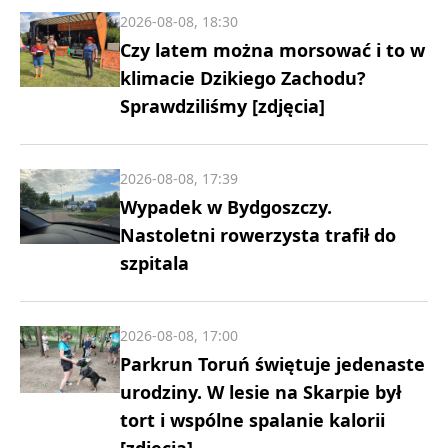
2026-08-08, 18:30
Czy latem można morsować i to w
klimacie Dzikiego Zachodu?
Sprawdziliśmy [zdjęcia]
2026-08-08, 17:39
Wypadek w Bydgoszczy.
Nastoletni rowerzysta trafił do
szpitala
2026-08-08, 17:00
Parkrun Toruń świętuje jedenaste
urodziny. W lesie na Skarpie był
tort i wspólne spalanie kalorii
[zdjęcia]