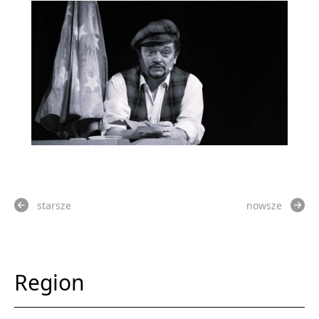
starsze
nowsze
Region