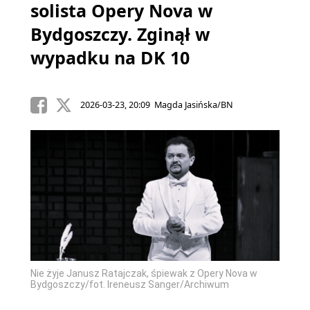
solista Opery Nova w
Bydgoszczy. Zginął w
wypadku na DK 10
2026-03-23, 20:09 Magda Jasińska/BN
Nie żyje Janusz Ratajczak, śpiewak z Opery Nova w
Bydgoszczy/fot. Ireneusz Sanger/Archiwum