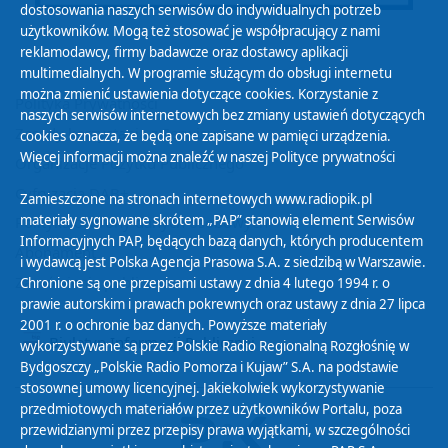
dostosowania naszych serwisów do indywidualnych potrzeb
użytkowników. Mogą też stosować je współpracujący z nami
reklamodawcy, firmy badawcze oraz dostawcy aplikacji
multimedialnych. W programie służącym do obsługi internetu
można zmienić ustawienia dotyczące cookies. Korzystanie z
Polityka Prywatności
naszych serwisów internetowych bez zmiany ustawień dotyczących
Zasady korzystania z Serwisu
cookies oznacza, że będą one zapisane w pamięci urządzenia.
Więcej informacji można znaleźć w naszej
Polityce prywatności
Organizacje Pożytku Publicznego
Cyfryzacja DAB+
Zamieszczone na stronach internetowych www.radiopik.pl
materiały sygnowane skrótem „PAP” stanowią element Serwisów
Polityka ochrony danych osobowych
Informacyjnych PAP, będących bazą danych, których producentem
Abonament
i wydawcą jest Polska Agencja Prasowa S.A. z siedzibą w Warszawie.
Zamówienia publiczne
Chronione są one przepisami ustawy z dnia 4 lutego 1994 r. o
prawie autorskim i prawach pokrewnych oraz ustawy z dnia 27 lipca
2001 r. o ochronie baz danych. Powyższe materiały
Biuletyn Informacji Publicznej
wykorzystywane są przez Polskie Radio Regionalną Rozgłośnię w
Bydgoszczy „Polskie Radio Pomorza i Kujaw” S.A. na podstawie
stosownej umowy licencyjnej. Jakiekolwiek wykorzystywanie
przedmiotowych materiałów przez użytkowników Portalu, poza
przewidzianymi przez przepisy prawa wyjątkami, w szczególności