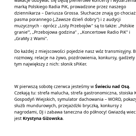
wakacje odbywać się będą plenerowe koncerty i wydarzeni
marką Polskiego Radia PiK, prowadzone przez naszego
dziennikarza – Dariusza Grossa. Słuchacze znają go chociaż
pasma porannego („Zawsze dzień dobry”) i z audycji
muzycznych - oprócz „Listy Przebojów" są to także: „Polskie
granie”’, „Przebojowa godzina” , „Koncertowe Radio PiK” i
„GraMy z Wami”.
Do każdej z miejscowości pojedzie nasz wóz transmisyjny. 
rozmowy, relacje na żywo, pozdrowienia, konkursy, gadżety 
tym największy z nich: słonik sPiKer.
W pierwszą sobotę czerwca jesteśmy w
Świeciu nad Osą
.
Czekają tu: strefa malucha, strefa gastronomiczna, stoiska 
Gospodyń Wiejskich, symulator dachowania – WORD, pokaz
służb mundurowych, przejażdżki bryczką, konkursy z
nagrodami, DJ i zabawa taneczna do północy! Gwiazdą wie
jest
Krystyna Giżowska
.