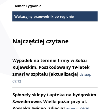
Temat Tygodnia
Wakacyjny przewodnik po regionie
Najczęściej czytane
Wypadek na terenie firmy w Solcu
Kujawskim. Poszkodowany 19-latek
zmarł w szpitalu [aktualizacja]
dzisiaj,
09:12
Spłonęły sklepy i apteka na bydgoskim
Szwederowie. Wielki pożar przy ul.
Kossaka [wideo, zdjęcia]
wczoraj, 06:20