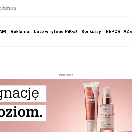
Sykstusa
AM
Reklama
Lato w rytmie PiK-a!
Konkursy
REPORTAŻE
reklama