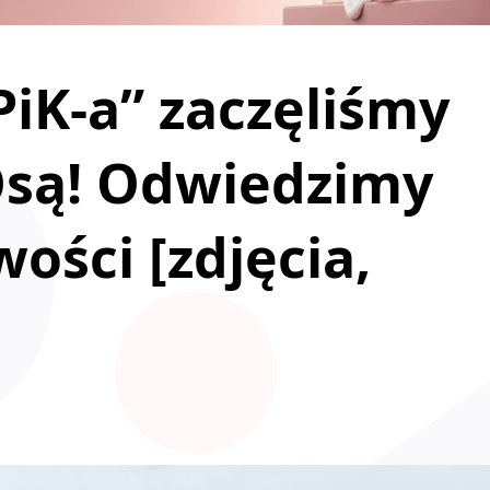
PiK-a” zaczęliśmy
Osą! Odwiedzimy
ości [zdjęcia,