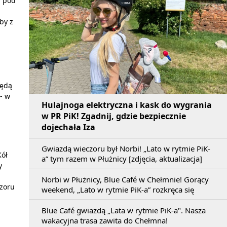
a pod
by z
Będą
- w
Hulajnoga elektryczna i kask do wygrania
w PR PiK! Zgadnij, gdzie bezpiecznie
dojechała Iza
Gwiazdą wieczoru był Norbi! „Lato w rytmie PiK-
Kół
a” tym razem w Płużnicy [zdjęcia, aktualizacja]
y
Norbi w Płużnicy, Blue Café w Chełmnie! Gorący
czoru
weekend, „Lato w rytmie PiK-a” rozkręca się
Blue Café gwiazdą „Lata w rytmie PiK-a". Nasza
wakacyjna trasa zawita do Chełmna!