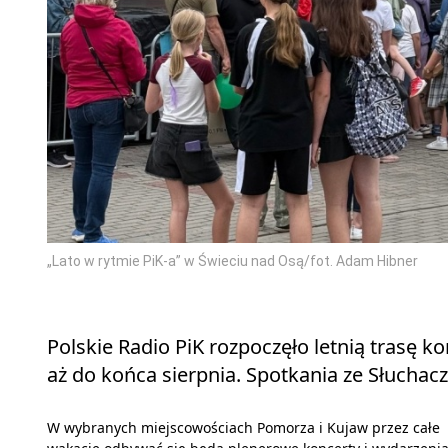
„Lato w rytmie PiK-a” w Świeciu nad Osą/fot. Adam Hibner
Polskie Radio PiK rozpoczęło letnią trasę ko
aż do końca sierpnia. Spotkania ze Słuchac
W wybranych miejscowościach Pomorza i Kujaw przez całe