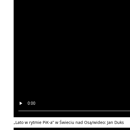
„Lato w rytmie PiK-a” w Świeciu nad Osą/wideo: Jan Duks