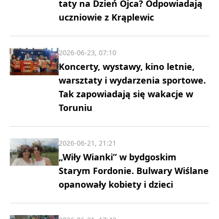
taty na Dzień Ojca? Odpowiadają
uczniowie z Krąplewic
2026-06-23, 07:10
Koncerty, wystawy, kino letnie,
warsztaty i wydarzenia sportowe.
Tak zapowiadają się wakacje w
Toruniu
2026-06-21, 21:21
„Wiły Wianki” w bydgoskim
Starym Fordonie. Bulwary Wiślane
opanowały kobiety i dzieci