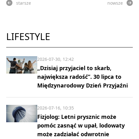
starsze
nowsze
LIFESTYLE
2026-07-30, 12:42
„Dzisiaj przyjaciel to skarb,
największa radość”. 30 lipca to
Międzynarodowy Dzień Przyjaźni
2026-07-16, 10:35
Fizjolog: Letni prysznic może
pomóc zasnąć w upał, lodowaty
może zadziałać odwrotnie