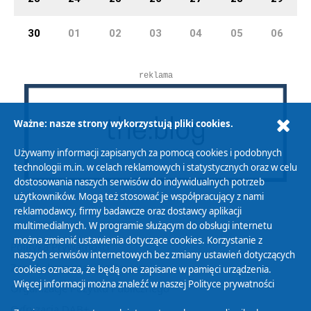
30
01
02
03
04
05
06
reklama
Ważne: nasze strony wykorzystują pliki cookies.
Używamy informacji zapisanych za pomocą cookies i podobnych
technologii m.in. w celach reklamowych i statystycznych oraz w celu
dostosowania naszych serwisów do indywidualnych potrzeb
użytkowników. Mogą też stosować je współpracujący z nami
reklamodawcy, firmy badawcze oraz dostawcy aplikacji
multimedialnych. W programie służącym do obsługi internetu
można zmienić ustawienia dotyczące cookies. Korzystanie z
Polityka Prywatności
naszych serwisów internetowych bez zmiany ustawień dotyczących
Zasady korzystania z Serwisu
cookies oznacza, że będą one zapisane w pamięci urządzenia.
Więcej informacji można znaleźć w naszej
Polityce prywatności
Organizacje Pożytku Publicznego
Cyfryzacja DAB+