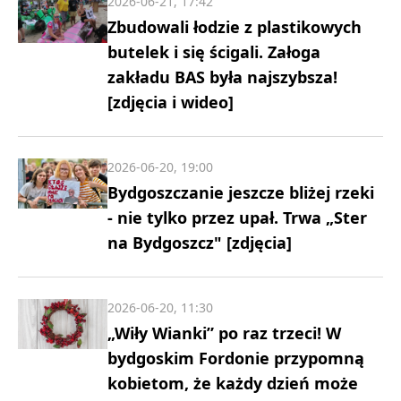
2026-06-21, 17:42
Zbudowali łodzie z plastikowych
butelek i się ścigali. Załoga
zakładu BAS była najszybsza!
[zdjęcia i wideo]
2026-06-20, 19:00
Bydgoszczanie jeszcze bliżej rzeki
- nie tylko przez upał. Trwa „Ster
na Bydgoszcz" [zdjęcia]
2026-06-20, 11:30
„Wiły Wianki” po raz trzeci! W
bydgoskim Fordonie przypomną
kobietom, że każdy dzień może