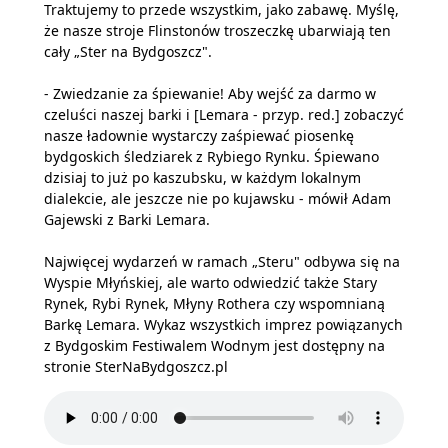
Traktujemy to przede wszystkim, jako zabawę. Myślę,
że nasze stroje Flinstonów troszeczkę ubarwiają ten
cały „Ster na Bydgoszcz".
- Zwiedzanie za śpiewanie! Aby wejść za darmo w
czeluści naszej barki i [Lemara - przyp. red.] zobaczyć
nasze ładownie wystarczy zaśpiewać piosenkę
bydgoskich śledziarek z Rybiego Rynku. Śpiewano
dzisiaj to już po kaszubsku, w każdym lokalnym
dialekcie, ale jeszcze nie po kujawsku - mówił Adam
Gajewski z Barki Lemara.
Najwięcej wydarzeń w ramach „Steru" odbywa się na
Wyspie Młyńskiej, ale warto odwiedzić także Stary
Rynek, Rybi Rynek, Młyny Rothera czy wspomnianą
Barkę Lemara. Wykaz wszystkich imprez powiązanych
z Bydgoskim Festiwalem Wodnym jest dostępny na
stronie SterNaBydgoszcz.pl