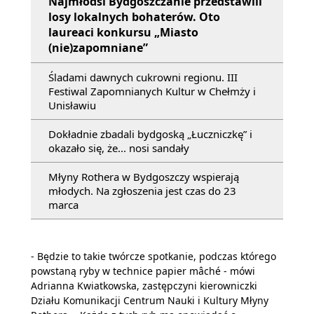
Najmłodsi Bydgoszczanie przedstawili
losy lokalnych bohaterów. Oto
laureaci konkursu „Miasto
(nie)zapomniane”
Śladami dawnych cukrowni regionu. III
Festiwal Zapomnianych Kultur w Chełmży i
Unisławiu
Dokładnie zbadali bydgoską „Łuczniczkę” i
okazało się, że... nosi sandały
Młyny Rothera w Bydgoszczy wspierają
młodych. Na zgłoszenia jest czas do 23
marca
- Będzie to takie twórcze spotkanie, podczas którego
powstaną ryby w technice papier mâché - mówi
Adrianna Kwiatkowska, zastępczyni kierowniczki
Działu Komunikacji Centrum Nauki i Kultury Młyny