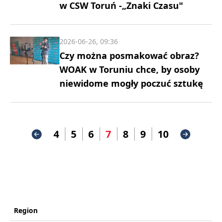
w CSW Toruń -„Znaki Czasu"
2026-06-26, 09:36
Czy można posmakować obraz?
WOAK w Toruniu chce, by osoby
niewidome mogły poczuć sztukę
4
5
6
7
8
9
10
Region