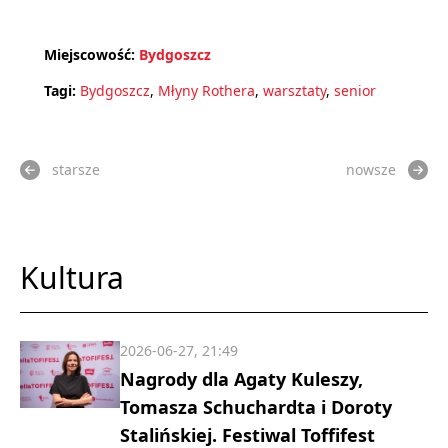
Miejscowość:
Bydgoszcz
Tagi:
Bydgoszcz
,
Młyny Rothera
,
warsztaty
,
senior
starsze
nowsze
Kultura
2026-06-27, 21:49
Nagrody dla Agaty Kuleszy,
Tomasza Schuchardta i Doroty
Stalińskiej. Festiwal Toffifest