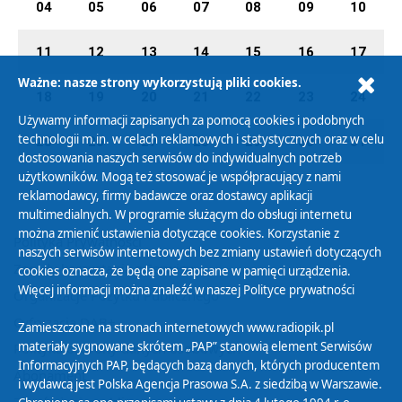
04
05
06
07
08
09
10
11
12
13
14
15
16
17
Ważne: nasze strony wykorzystują pliki cookies.
18
19
20
21
22
23
24
Używamy informacji zapisanych za pomocą cookies i podobnych
technologii m.in. w celach reklamowych i statystycznych oraz w celu
25
26
27
28
29
30
31
dostosowania naszych serwisów do indywidualnych potrzeb
użytkowników. Mogą też stosować je współpracujący z nami
reklamodawcy, firmy badawcze oraz dostawcy aplikacji
multimedialnych. W programie służącym do obsługi internetu
można zmienić ustawienia dotyczące cookies. Korzystanie z
Polityka Prywatności
naszych serwisów internetowych bez zmiany ustawień dotyczących
Zasady korzystania z Serwisu
cookies oznacza, że będą one zapisane w pamięci urządzenia.
Więcej informacji można znaleźć w naszej
Polityce prywatności
Organizacje Pożytku Publicznego
Cyfryzacja DAB+
Zamieszczone na stronach internetowych www.radiopik.pl
materiały sygnowane skrótem „PAP” stanowią element Serwisów
Polityka ochrony danych osobowych
Informacyjnych PAP, będących bazą danych, których producentem
Abonament
i wydawcą jest Polska Agencja Prasowa S.A. z siedzibą w Warszawie.