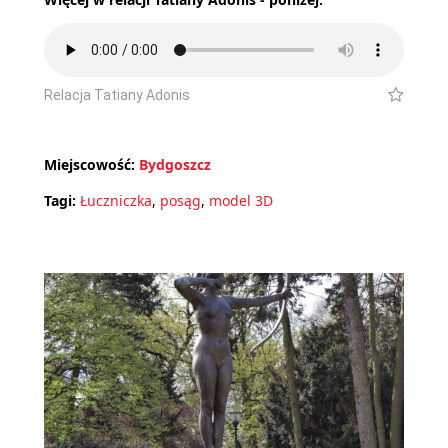
Relacja Tatiany Adonis
Miejscowość:
Bydgoszcz
Tagi:
Łuczniczka
,
posąg
,
model 3D