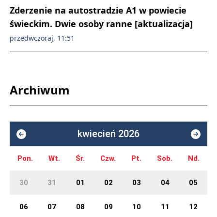
Zderzenie na autostradzie A1 w powiecie
świeckim. Dwie osoby ranne [aktualizacja]
przedwczoraj, 11:51
Archiwum
kwiecień 2026
Pon.
Wt.
Śr.
Czw.
Pt.
Sob.
Nd.
30
31
01
02
03
04
05
06
07
08
09
10
11
12