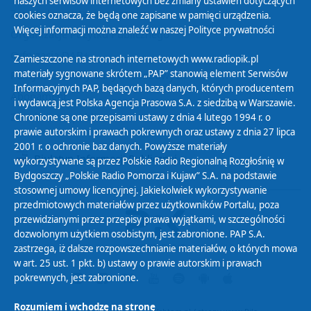
naszych serwisów internetowych bez zmiany ustawień dotyczących
Zasady korzystania z Serwisu
cookies oznacza, że będą one zapisane w pamięci urządzenia.
Więcej informacji można znaleźć w naszej
Polityce prywatności
Organizacje Pożytku Publicznego
Cyfryzacja DAB+
Zamieszczone na stronach internetowych www.radiopik.pl
materiały sygnowane skrótem „PAP” stanowią element Serwisów
Polityka ochrony danych osobowych
Informacyjnych PAP, będących bazą danych, których producentem
Abonament
i wydawcą jest Polska Agencja Prasowa S.A. z siedzibą w Warszawie.
Zamówienia publiczne
Chronione są one przepisami ustawy z dnia 4 lutego 1994 r. o
prawie autorskim i prawach pokrewnych oraz ustawy z dnia 27 lipca
2001 r. o ochronie baz danych. Powyższe materiały
Biuletyn Informacji Publicznej
wykorzystywane są przez Polskie Radio Regionalną Rozgłośnię w
Bydgoszczy „Polskie Radio Pomorza i Kujaw” S.A. na podstawie
stosownej umowy licencyjnej. Jakiekolwiek wykorzystywanie
przedmiotowych materiałów przez użytkowników Portalu, poza
przewidzianymi przez przepisy prawa wyjątkami, w szczególności
dozwolonym użytkiem osobistym, jest zabronione. PAP S.A.
zastrzega, iż dalsze rozpowszechnianie materiałów, o których mowa
w art. 25 ust. 1 pkt. b) ustawy o prawie autorskim i prawach
pokrewnych, jest zabronione.
Rozumiem i wchodzę na stronę