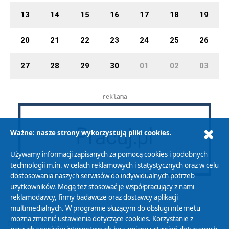
13
14
15
16
17
18
19
20
21
22
23
24
25
26
27
28
29
30
01
02
03
reklama
Ważne: nasze strony wykorzystują pliki cookies.
Używamy informacji zapisanych za pomocą cookies i podobnych
technologii m.in. w celach reklamowych i statystycznych oraz w celu
dostosowania naszych serwisów do indywidualnych potrzeb
użytkowników. Mogą też stosować je współpracujący z nami
reklamodawcy, firmy badawcze oraz dostawcy aplikacji
multimedialnych. W programie służącym do obsługi internetu
można zmienić ustawienia dotyczące cookies. Korzystanie z
Polityka Prywatności