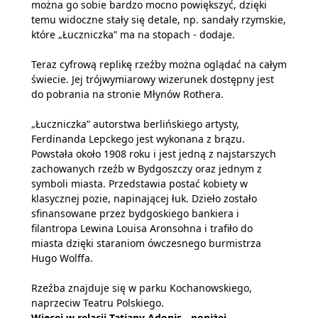
można go sobie bardzo mocno powiększyć, dzięki
temu widoczne stały się detale, np. sandały rzymskie,
które „Łuczniczka” ma na stopach - dodaje.
Teraz cyfrową replikę rzeźby można oglądać na całym
świecie. Jej trójwymiarowy wizerunek dostępny jest
do pobrania na stronie Młynów Rothera.
„Łuczniczka” autorstwa berlińskiego artysty,
Ferdinanda Lepckego jest wykonana z brązu.
Powstała około 1908 roku i jest jedną z najstarszych
zachowanych rzeźb w Bydgoszczy oraz jednym z
symboli miasta. Przedstawia postać kobiety w
klasycznej pozie, napinającej łuk. Dzieło zostało
sfinansowane przez bydgoskiego bankiera i
filantropa Lewina Louisa Aronsohna i trafiło do
miasta dzięki staraniom ówczesnego burmistrza
Hugo Wolffa.
Rzeźba znajduje się w parku Kochanowskiego,
naprzeciw Teatru Polskiego.
Więcej w relacji Tatiany Adonis - poniżej.