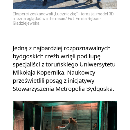
Eksperci zeskanowali „Łuczniczkę” i teraz jej model 3D
można oglądać w internecie/ Fot. Emilia Rębas-
Gładziejewska
Jedną z najbardziej rozpoznawalnych
bydgoskich rzeźb wzięli pod lupę
specjaliści z toruńskiego Uniwersytetu
Mikołaja Kopernika. Naukowcy
prześwietlili posąg z inicjatywy
Stowarzyszenia Metropolia Bydgoska.