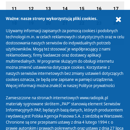
11
12
13
14
15
16
17
Ważne: nasze strony wykorzystują pliki cookies.
18
19
20
21
22
23
24
Używamy informacji zapisanych za pomocą cookies i podobnych
technologii m.in. w celach reklamowych i statystycznych oraz w celu
25
26
27
28
29
30
31
dostosowania naszych serwisów do indywidualnych potrzeb
użytkowników. Mogą też stosować je współpracujący z nami
reklamodawcy, firmy badawcze oraz dostawcy aplikacji
multimedialnych. W programie służącym do obsługi internetu
można zmienić ustawienia dotyczące cookies. Korzystanie z
Polityka Prywatności
naszych serwisów internetowych bez zmiany ustawień dotyczących
Zasady korzystania z Serwisu
cookies oznacza, że będą one zapisane w pamięci urządzenia.
Więcej informacji można znaleźć w naszej
Polityce prywatności
Organizacje Pożytku Publicznego
Cyfryzacja DAB+
Zamieszczone na stronach internetowych www.radiopik.pl
materiały sygnowane skrótem „PAP” stanowią element Serwisów
Polityka ochrony danych osobowych
Informacyjnych PAP, będących bazą danych, których producentem
Abonament
i wydawcą jest Polska Agencja Prasowa S.A. z siedzibą w Warszawie.
Zamówienia publiczne
Chronione są one przepisami ustawy z dnia 4 lutego 1994 r. o
prawie autorskim i prawach pokrewnych oraz ustawy z dnia 27 lipca