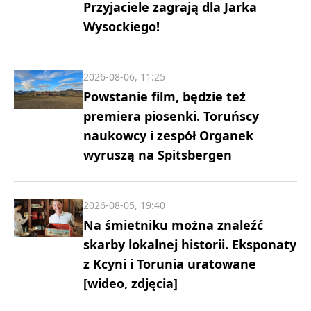
Przyjaciele zagrają dla Jarka
Wysockiego!
2026-08-06, 11:25
Powstanie film, będzie też
premiera piosenki. Toruńscy
naukowcy i zespół Organek
wyruszą na Spitsbergen
2026-08-05, 19:40
Na śmietniku można znaleźć
skarby lokalnej historii. Eksponaty
z Kcyni i Torunia uratowane
[wideo, zdjęcia]