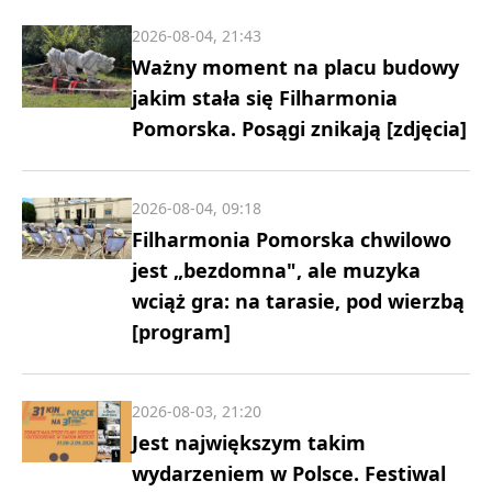
2026-08-04, 21:43
Ważny moment na placu budowy
jakim stała się Filharmonia
Pomorska. Posągi znikają [zdjęcia]
2026-08-04, 09:18
Filharmonia Pomorska chwilowo
jest „bezdomna", ale muzyka
wciąż gra: na tarasie, pod wierzbą
[program]
2026-08-03, 21:20
Jest największym takim
wydarzeniem w Polsce. Festiwal