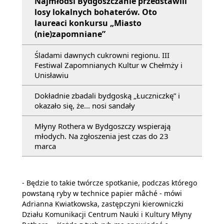
Najmłodsi Bydgoszczanie przedstawili
losy lokalnych bohaterów. Oto
laureaci konkursu „Miasto
(nie)zapomniane”
Śladami dawnych cukrowni regionu. III
Festiwal Zapomnianych Kultur w Chełmży i
Unisławiu
Dokładnie zbadali bydgoską „Łuczniczkę” i
okazało się, że... nosi sandały
Młyny Rothera w Bydgoszczy wspierają
młodych. Na zgłoszenia jest czas do 23
marca
- Będzie to takie twórcze spotkanie, podczas którego
powstaną ryby w technice papier mâché - mówi
Adrianna Kwiatkowska, zastępczyni kierowniczki
Działu Komunikacji Centrum Nauki i Kultury Młyny