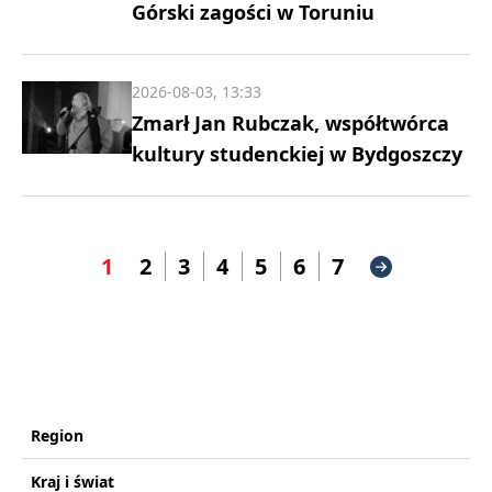
Górski zagości w Toruniu
2026-08-03, 13:33
Zmarł Jan Rubczak, współtwórca
kultury studenckiej w Bydgoszczy
1
2
3
4
5
6
7
Region
Kraj i świat