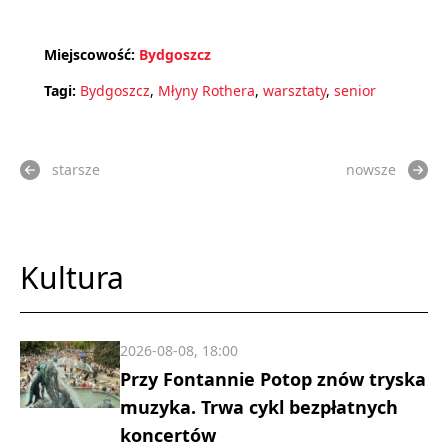
Miejscowość:
Bydgoszcz
Tagi:
Bydgoszcz
,
Młyny Rothera
,
warsztaty
,
senior
starsze
nowsze
Kultura
2026-08-08, 18:00
Przy Fontannie Potop znów tryska
muzyka. Trwa cykl bezpłatnych
koncertów