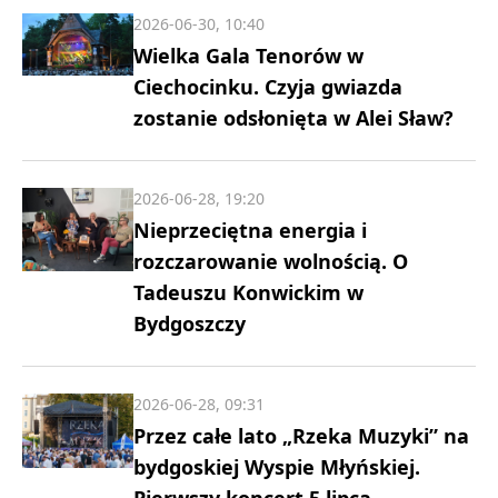
2026-06-30, 10:40
Wielka Gala Tenorów w
Ciechocinku. Czyja gwiazda
zostanie odsłonięta w Alei Sław?
2026-06-28, 19:20
Nieprzeciętna energia i
rozczarowanie wolnością. O
Tadeuszu Konwickim w
Bydgoszczy
2026-06-28, 09:31
Przez całe lato „Rzeka Muzyki” na
bydgoskiej Wyspie Młyńskiej.