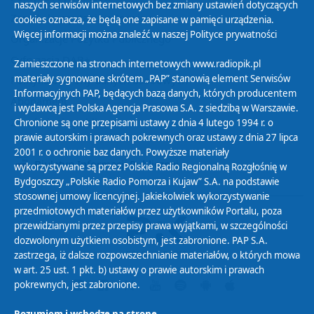
naszych serwisów internetowych bez zmiany ustawień dotyczących
Zasady korzystania z Serwisu
cookies oznacza, że będą one zapisane w pamięci urządzenia.
Więcej informacji można znaleźć w naszej
Polityce prywatności
Organizacje Pożytku Publicznego
Cyfryzacja DAB+
Zamieszczone na stronach internetowych www.radiopik.pl
materiały sygnowane skrótem „PAP” stanowią element Serwisów
Polityka ochrony danych osobowych
Informacyjnych PAP, będących bazą danych, których producentem
Abonament
i wydawcą jest Polska Agencja Prasowa S.A. z siedzibą w Warszawie.
Zamówienia publiczne
Chronione są one przepisami ustawy z dnia 4 lutego 1994 r. o
prawie autorskim i prawach pokrewnych oraz ustawy z dnia 27 lipca
2001 r. o ochronie baz danych. Powyższe materiały
Biuletyn Informacji Publicznej
wykorzystywane są przez Polskie Radio Regionalną Rozgłośnię w
Bydgoszczy „Polskie Radio Pomorza i Kujaw” S.A. na podstawie
stosownej umowy licencyjnej. Jakiekolwiek wykorzystywanie
przedmiotowych materiałów przez użytkowników Portalu, poza
przewidzianymi przez przepisy prawa wyjątkami, w szczególności
dozwolonym użytkiem osobistym, jest zabronione. PAP S.A.
zastrzega, iż dalsze rozpowszechnianie materiałów, o których mowa
w art. 25 ust. 1 pkt. b) ustawy o prawie autorskim i prawach
pokrewnych, jest zabronione.