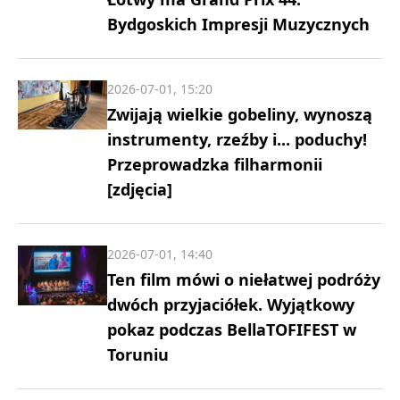
Bydgoskich Impresji Muzycznych
2026-07-01, 15:20
Zwijają wielkie gobeliny, wynoszą
instrumenty, rzeźby i... poduchy!
Przeprowadzka filharmonii
[zdjęcia]
2026-07-01, 14:40
Ten film mówi o niełatwej podróży
dwóch przyjaciółek. Wyjątkowy
pokaz podczas BellaTOFIFEST w
Toruniu