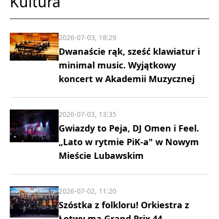
Kultura
2026-07-03, 18:29
Dwanaście rąk, sześć klawiatur i
minimal music. Wyjątkowy
koncert w Akademii Muzycznej
2026-07-03, 13:35
Gwiazdy to Peja, DJ Omen i Feel.
„Lato w rytmie PiK-a" w Nowym
Mieście Lubawskim
2026-07-02, 11:20
Szóstka z folkloru! Orkiestra z
Łotwy ma Grand Prix 44.