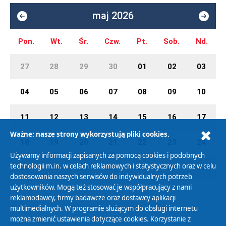
maj 2026
Pon.
Wt.
Śr.
Czw.
Pt.
Sob.
Nd.
27
28
29
30
01
02
03
04
05
06
07
08
09
10
11
12
13
14
15
16
17
Ważne: nasze strony wykorzystują pliki cookies.
18
19
20
21
22
23
24
Używamy informacji zapisanych za pomocą cookies i podobnych
technologii m.in. w celach reklamowych i statystycznych oraz w celu
25
26
27
28
29
30
31
dostosowania naszych serwisów do indywidualnych potrzeb
użytkowników. Mogą też stosować je współpracujący z nami
reklamodawcy, firmy badawcze oraz dostawcy aplikacji
multimedialnych. W programie służącym do obsługi internetu
można zmienić ustawienia dotyczące cookies. Korzystanie z
Polityka Prywatności