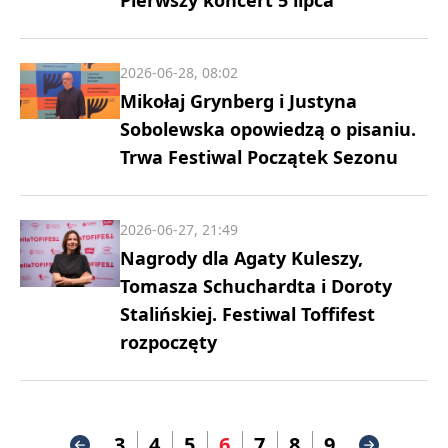
Pierwszy koncert 5 lipca
2026-06-28, 08:02
Mikołaj Grynberg i Justyna
Sobolewska opowiedzą o pisaniu.
Trwa Festiwal Początek Sezonu
2026-06-27, 21:49
Nagrody dla Agaty Kuleszy,
Tomasza Schuchardta i Doroty
Stalińskiej. Festiwal Toffifest
rozpoczęty
3
4
5
6
7
8
9