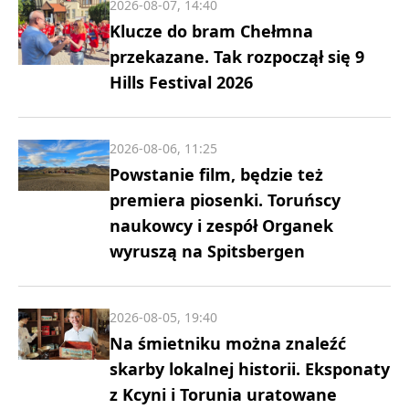
2026-08-07, 14:40
Klucze do bram Chełmna
przekazane. Tak rozpoczął się 9
Hills Festival 2026
2026-08-06, 11:25
Powstanie film, będzie też
premiera piosenki. Toruńscy
naukowcy i zespół Organek
wyruszą na Spitsbergen
2026-08-05, 19:40
Na śmietniku można znaleźć
skarby lokalnej historii. Eksponaty
z Kcyni i Torunia uratowane