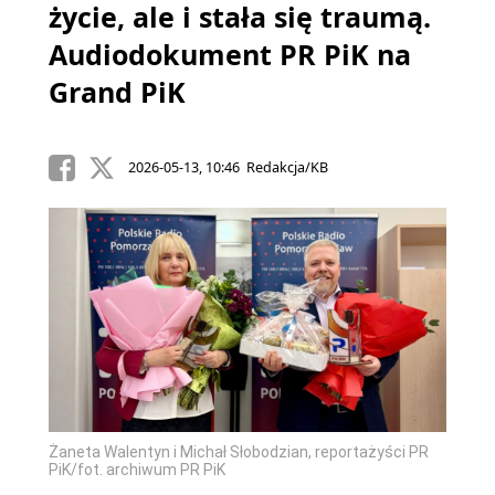
życie, ale i stała się traumą.
Audiodokument PR PiK na
Grand PiK
2026-05-13, 10:46 Redakcja/KB
Żaneta Walentyn i Michał Słobodzian, reportażyści PR
PiK/fot. archiwum PR PiK