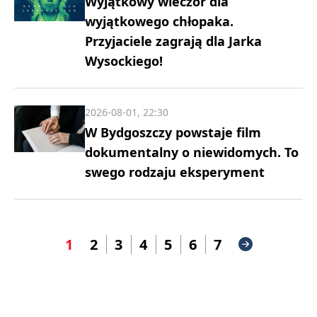
Wyjątkowy wieczór dla
wyjątkowego chłopaka.
Przyjaciele zagrają dla Jarka
Wysockiego!
2026-08-01, 22:30
W Bydgoszczy powstaje film
dokumentalny o niewidomych. To
swego rodzaju eksperyment
1
2
3
4
5
6
7