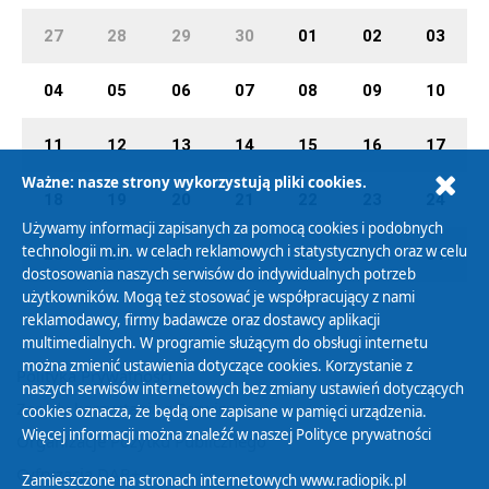
27
28
29
30
01
02
03
04
05
06
07
08
09
10
11
12
13
14
15
16
17
Ważne: nasze strony wykorzystują pliki cookies.
18
19
20
21
22
23
24
Używamy informacji zapisanych za pomocą cookies i podobnych
technologii m.in. w celach reklamowych i statystycznych oraz w celu
25
26
27
28
29
30
31
dostosowania naszych serwisów do indywidualnych potrzeb
użytkowników. Mogą też stosować je współpracujący z nami
reklamodawcy, firmy badawcze oraz dostawcy aplikacji
multimedialnych. W programie służącym do obsługi internetu
można zmienić ustawienia dotyczące cookies. Korzystanie z
Polityka Prywatności
naszych serwisów internetowych bez zmiany ustawień dotyczących
Zasady korzystania z Serwisu
cookies oznacza, że będą one zapisane w pamięci urządzenia.
Więcej informacji można znaleźć w naszej
Polityce prywatności
Organizacje Pożytku Publicznego
Cyfryzacja DAB+
Zamieszczone na stronach internetowych www.radiopik.pl