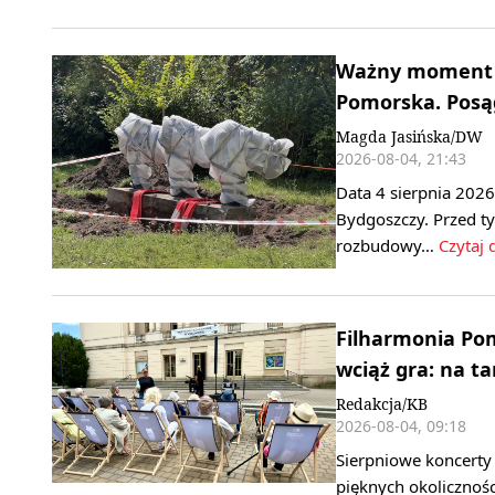
Ważny moment n
Pomorska. Posągi
Magda Jasińska/DW
2026-08-04, 21:43
Data 4 sierpnia 2026
Bydgoszczy. Przed 
rozbudowy…
Czytaj 
Filharmonia Po
wciąż gra: na t
Redakcja/KB
2026-08-04, 09:18
Sierpniowe koncerty 
pięknych okolicznoś