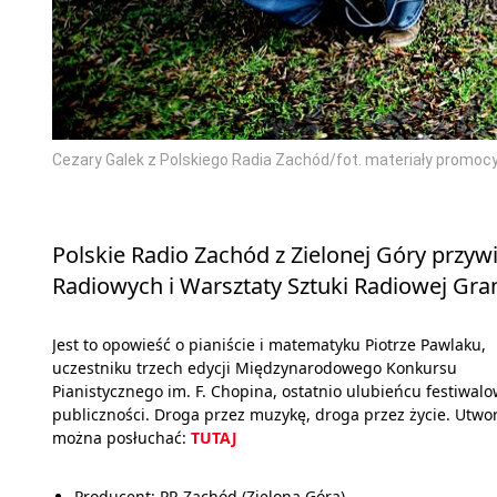
Cezary Galek z Polskiego Radia Zachód/fot. materiały promoc
Polskie Radio Zachód z Zielonej Góry przy
Radiowych i Warsztaty Sztuki Radiowej Grand
Jest to opowieść o pianiście i matematyku Piotrze Pawlaku,
uczestniku trzech edycji Międzynarodowego Konkursu
Pianistycznego im. F. Chopina, ostatnio ulubieńcu festiwalo
publiczności. Droga przez muzykę, droga przez życie. Utwo
można posłuchać:
TUTAJ
Producent: PR Zachód (Zielona Góra)