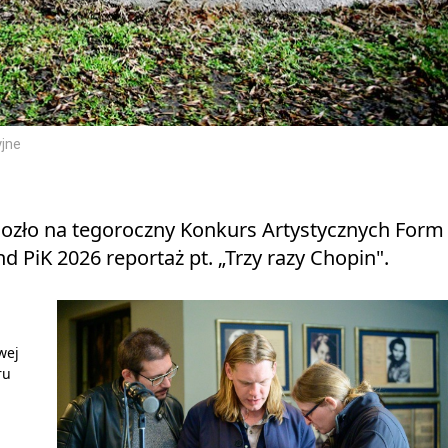
yjne
wiozło na tegoroczny Konkurs Artystycznych Form
 PiK 2026 reportaż pt. „Trzy razy Chopin".
wej
ru