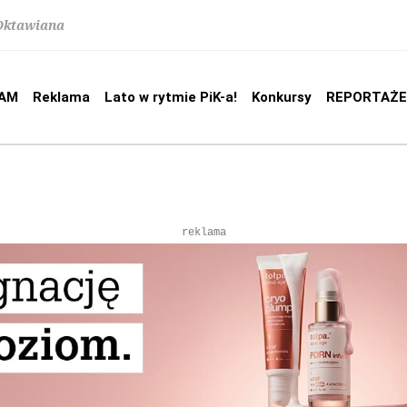
 Oktawiana
AM
Reklama
Lato w rytmie PiK-a!
Konkursy
REPORTAŻE
reklama