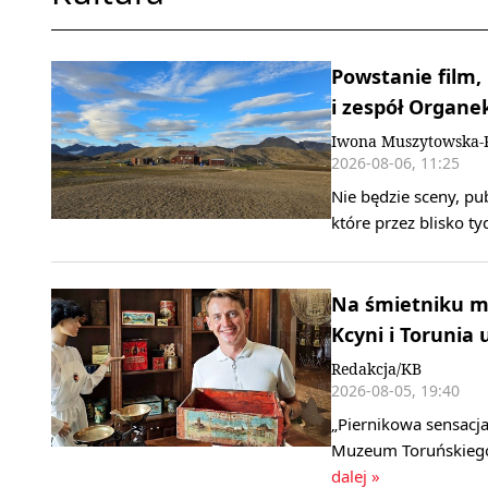
Powstanie film,
i zespół Organe
Iwona Muszytowska-
2026-08-06, 11:25
Nie będzie sceny, pu
które przez blisko t
Na śmietniku mo
Kcyni i Torunia 
Redakcja/KB
2026-08-05, 19:40
„Piernikowa sensacja
Muzeum Toruńskiego 
dalej »