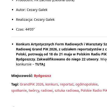
Autor: Cezary Galek
Realizacja: Cezary Galek
Czas: 44’05”
Konkurs Artystycznych Form Radiowych i Warsztaty Sz
Radiowej Grand PiK 2026, z udziałem reportażystów z c
Polski, potrwają od 18 do 21 maja w Polskim Radiu PiK
Bydgoszczy. Zakwalifikowano do niego 22 utwory
. Wię
konkursie –
TUTAJ
Miejscowość:
Bydgoszcz
Tagi:
GrandPiK 2026
,
konkurs
,
reportaż
,
ogólnopolskie
,
spotkanie
,
twórcy
,
radiowi
,
sztuka radiowa
,
Polskie Radio Pi