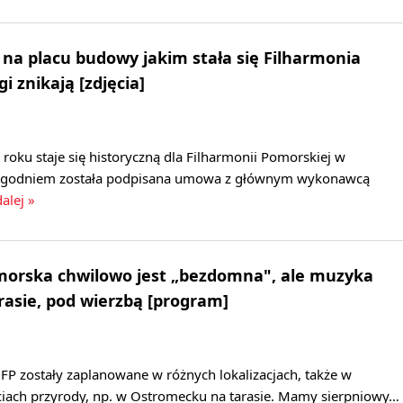
a placu budowy jakim stała się Filharmonia
 znikają [zdjęcia]
 roku staje się historyczną dla Filharmonii Pomorskiej w
tygodniem została podpisana umowa z głównym wykonawcą
dalej »
morska chwilowo jest „bezdomna", ale muzyka
arasie, pod wierzbą [program]
FP zostały zaplanowane w różnych lokalizacjach, także w
ciach przyrody, np. w Ostromecku na tarasie. Mamy sierpniowy…