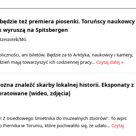
 będzie też premiera piosenki. Toruńscy naukowcy
k wyruszą na Spitsbergen
Rzeszotek/MG
bliczności, ani biletów. Będzie za to Arktyka, naukowcy i kamery,
ydzień mają towarzyszyć ich codziennej pracy…
Czytaj dalej »
żna znaleźć skarby lokalnej historii. Eksponaty z
uratowane [wideo, zdjęcia]
! Z osiedlowego śmietnika do muzealnych zbiorów!'. To wpis
Piernika w Toruniu, które pochwaliło się, że udało…
Czytaj