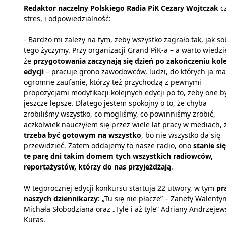
Redaktor naczelny Polskiego Radia PiK Cezary Wojtczak
c
stres, i odpowiedzialność:
- Bardzo mi zależy na tym, żeby wszystko zagrało tak, jak so
tego życzymy. Przy organizacji Grand PiK-a – a warto wiedzi
że
przygotowania zaczynają się dzień po zakończeniu kole
edycji
– pracuje grono zawodowców, ludzi, do których ja m
ogromne zaufanie, którzy też przychodzą z pewnymi
propozycjami modyfikacji kolejnych edycji po to, żeby one b
jeszcze lepsze. Dlatego jestem spokojny o to, że chyba
zrobiliśmy wszystko, co mogliśmy, co powinniśmy zrobić,
aczkolwiek nauczyłem się przez wiele lat pracy w mediach, 
trzeba być gotowym na wszystko
, bo nie wszystko da się
przewidzieć. Zatem oddajemy to nasze radio, ono
stanie si
te parę dni takim domem tych wszystkich radiowców,
reportażystów, którzy do nas przyjeżdżają
.
W tegorocznej edycji konkursu startują 22 utwory, w tym
pr
naszych dziennikarzy
: „Tu się nie płacze” – Żanety Walentyn
Michała Słobodziana oraz „Tyle i aż tyle” Adriany Andrzejews
Kuras.