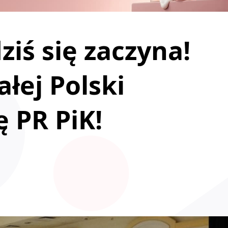
iś się zaczyna!
ałej Polski
ę PR PiK!