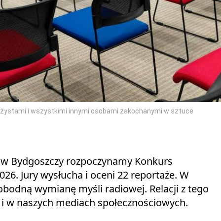
rtażystami i wszystkimi innymi osobami zakochanymi w sztuce
iK w Bydgoszczy rozpoczynamy Konkurs
26. Jury wysłucha i oceni 22 reportaże. W
obodną wymianę myśli radiowej. Relacji z tego
e i w naszych mediach społecznościowych.