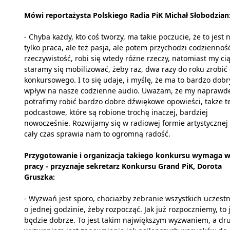
Mówi reportażysta Polskiego Radia PiK Michał Słobodzian
- Chyba każdy, kto coś tworzy, ma takie poczucie, że to jest 
tylko praca, ale też pasja, ale potem przychodzi codziennoś
rzeczywistość, robi się wtedy różne rzeczy, natomiast my ci
staramy się mobilizować, żeby raz, dwa razy do roku zrobić
konkursowego. I to się udaje, i myślę, że ma to bardzo dobr
wpływ na nasze codzienne audio. Uważam, że my naprawd
potrafimy robić bardzo dobre dźwiękowe opowieści, także t
podcastowe, które są robione trochę inaczej, bardziej
nowocześnie. Rozwijamy się w radiowej formie artystycznej 
cały czas sprawia nam to ogromną radość.
Przygotowanie i organizacja takiego konkursu wymaga w
pracy - przyznaje sekretarz Konkursu Grand PiK, Dorota
Gruszka:
- Wyzwań jest sporo, chociażby zebranie wszystkich uczest
o jednej godzinie, żeby rozpocząć. Jak już rozpoczniemy, to 
będzie dobrze. To jest takim największym wyzwaniem, a dr