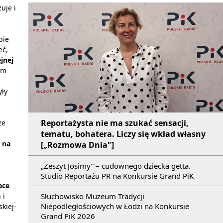
zuje i
bie
eć,
jnej
am
yły
Reportażysta nie ma szukać sensacji,
że
tematu, bohatera. Liczy się wkład własny
ę na
[„Rozmowa Dnia"]
„Zeszyt Josimy” – cudownego dziecka getta.
Studio Reportażu PR na Konkursie Grand PiK
ace
Słuchowisko Muzeum Tradycji
 i
Niepodległościowych w Łodzi na Konkursie
kiej-
Grand PiK 2026