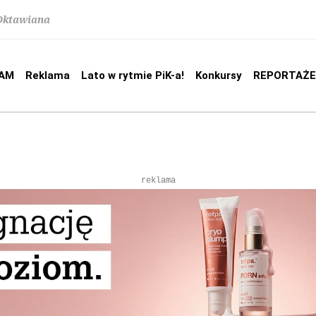
 Oktawiana
AM
Reklama
Lato w rytmie PiK-a!
Konkursy
REPORTAŻE
reklama