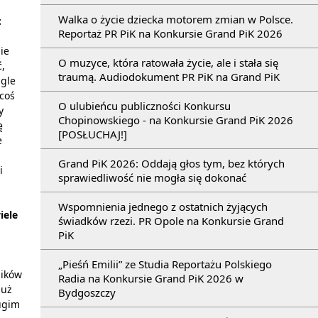
Walka o życie dziecka motorem zmian w Polsce.
:
Reportaż PR PiK na Konkursie Grand PiK 2026
nie
O muzyce, która ratowała życie, ale i stała się
ć,
traumą. Audiodokument PR PiK na Grand PiK
ągle
 coś
O ulubieńcu publiczności Konkursu
y
Chopinowskiego - na Konkursie Grand PiK 2026
ę
[POSŁUCHAJ!]
e
Grand PiK 2026: Oddają głos tym, bez których
i
sprawiedliwość nie mogła się dokonać
Wspomnienia jednego z ostatnich żyjących
iele
świadków rzezi. PR Opole na Konkursie Grand
PiK
„Pieśń Emilii” ze Studia Reportażu Polskiego
ników
Radia na Konkursie Grand PiK 2026 w
już
Bydgoszczy
ugim