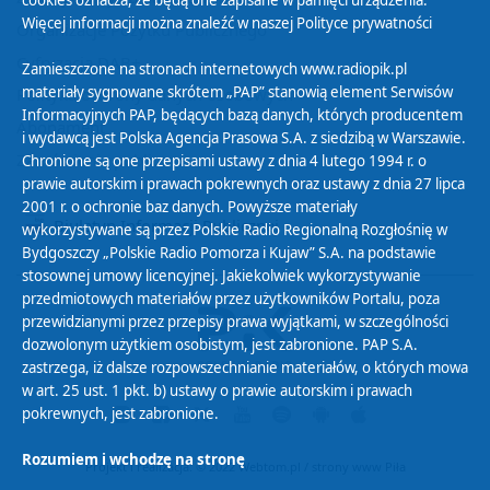
cookies oznacza, że będą one zapisane w pamięci urządzenia.
Więcej informacji można znaleźć w naszej
Polityce prywatności
Organizacje Pożytku Publicznego
Cyfryzacja DAB+
Zamieszczone na stronach internetowych www.radiopik.pl
materiały sygnowane skrótem „PAP” stanowią element Serwisów
Polityka ochrony danych osobowych
Informacyjnych PAP, będących bazą danych, których producentem
Abonament
i wydawcą jest Polska Agencja Prasowa S.A. z siedzibą w Warszawie.
Zamówienia publiczne
Chronione są one przepisami ustawy z dnia 4 lutego 1994 r. o
prawie autorskim i prawach pokrewnych oraz ustawy z dnia 27 lipca
2001 r. o ochronie baz danych. Powyższe materiały
Biuletyn Informacji Publicznej
wykorzystywane są przez Polskie Radio Regionalną Rozgłośnię w
Bydgoszczy „Polskie Radio Pomorza i Kujaw” S.A. na podstawie
stosownej umowy licencyjnej. Jakiekolwiek wykorzystywanie
przedmiotowych materiałów przez użytkowników Portalu, poza
przewidzianymi przez przepisy prawa wyjątkami, w szczególności
dozwolonym użytkiem osobistym, jest zabronione. PAP S.A.
zastrzega, iż dalsze rozpowszechnianie materiałów, o których mowa
w art. 25 ust. 1 pkt. b) ustawy o prawie autorskim i prawach
pokrewnych, jest zabronione.
Rozumiem i wchodzę na stronę
Projekt i realizacja: © 2022
Webtom.pl
/
strony www Piła