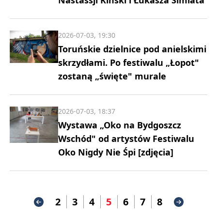
Nastassji Kinski i Łukasza Simlata
2026-07-03, 19:30
Toruńskie dzielnice pod anielskimi
skrzydłami. Po festiwalu „Łopot"
zostaną „święte" murale
2026-07-03, 18:37
Wystawa „Oko na Bydgoszcz
Wschód" od artystów Festiwalu
Oko Nigdy Nie Śpi [zdjęcia]
2
3
4
5
6
7
8