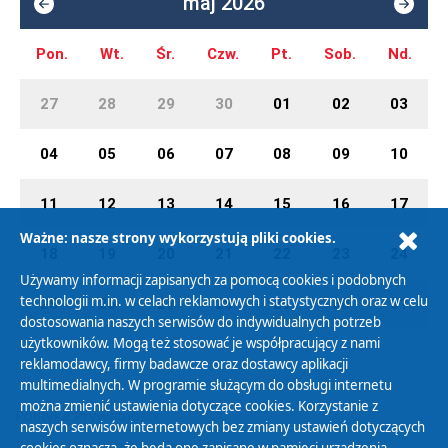
maj 2026
Pon.
Wt.
Śr.
Czw.
Pt.
Sob.
Nd.
27
28
29
30
01
02
03
04
05
06
07
08
09
10
11
12
13
14
15
16
17
Ważne: nasze strony wykorzystują pliki cookies.
18
19
20
21
22
23
24
Używamy informacji zapisanych za pomocą cookies i podobnych
technologii m.in. w celach reklamowych i statystycznych oraz w celu
25
26
27
28
29
30
31
dostosowania naszych serwisów do indywidualnych potrzeb
użytkowników. Mogą też stosować je współpracujący z nami
reklamodawcy, firmy badawcze oraz dostawcy aplikacji
multimedialnych. W programie służącym do obsługi internetu
można zmienić ustawienia dotyczące cookies. Korzystanie z
Polityka Prywatności
naszych serwisów internetowych bez zmiany ustawień dotyczących
Zasady korzystania z Serwisu