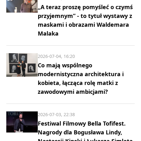
„A teraz proszę pomyśleć o czymś
przyjemnym” - to tytuł wystawy z
maskami i obrazami Waldemara
Malaka
2026-07-04, 16:20
Co mają wspólnego
modernistyczna architektura i
kobieta, łącząca rolę matki z
zawodowymi ambicjami?
2026-07-03, 22:38
Festiwal Filmowy Bella Tofifest.
Nagrody dla Bogusława Lindy,