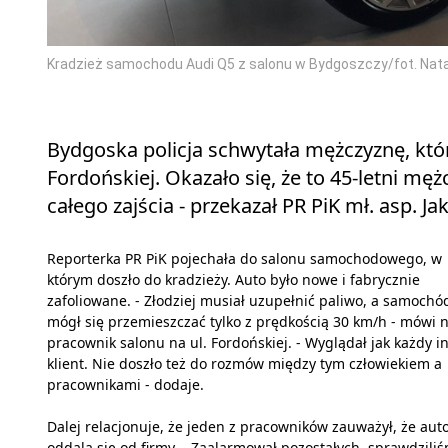
Kradzież samochodu Audi Q5 z salonu w Bydgoszczy/fot. Nat
Bydgoska policja schwytała mężczyznę, któr
Fordońskiej. Okazało się, że to 45-letni mę
całego zajścia - przekazał PR PiK mł. asp. J
Reporterka PR PiK pojechała do salonu samochodowego, w
którym doszło do kradzieży. Auto było nowe i fabrycznie
zafoliowane. - Złodziej musiał uzupełnić paliwo, a samochó
mógł się przemieszczać tylko z prędkością 30 km/h - mówi
pracownik salonu na ul. Fordońskiej. - Wyglądał jak każdy i
klient. Nie doszło też do rozmów między tym człowiekiem a
pracownikami - dodaje.
Dalej relacjonuje, że jeden z pracowników zauważył, że aut
oddala się od firmy. - Zaalarmował pozostałych, sprawdzili