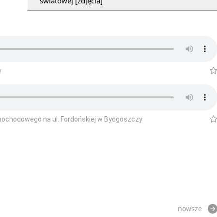
światowej [zdjęcia]
w
mochodowego na ul. Fordońskiej w Bydgoszczy
nowsze