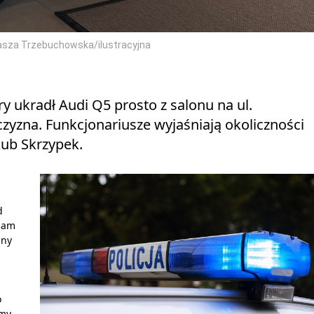
asza Trzebuchowska/ilustracyjna
y ukradł Audi Q5 prosto z salonu na ul.
żczyzna. Funkcjonariusze wyjaśniają okoliczności
akub Skrzypek.
d
 nam
nny
o
śmy