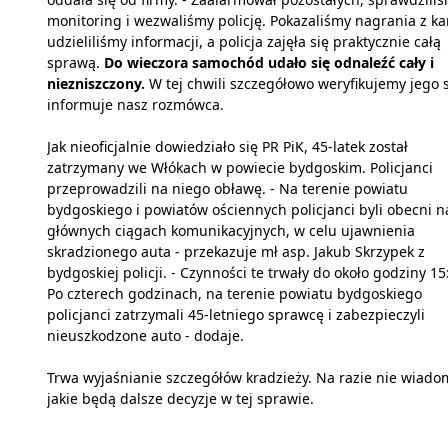
monitoring i wezwaliśmy policję. Pokazaliśmy nagrania z ka
udzieliliśmy informacji, a policja zajęła się praktycznie całą
sprawą.
Do wieczora samochód udało się odnaleźć cały i
niezniszczony.
W tej chwili szczegółowo weryfikujemy jego s
informuje nasz rozmówca.
Jak nieoficjalnie dowiedziało się PR PiK, 45-latek został
zatrzymany we Włókach w powiecie bydgoskim. Policjanci
przeprowadzili na niego obławę. - Na terenie powiatu
bydgoskiego i powiatów ościennych policjanci byli obecni n
głównych ciągach komunikacyjnych, w celu ujawnienia
skradzionego auta - przekazuje mł asp. Jakub Skrzypek z
bydgoskiej policji. - Czynności te trwały do około godziny 15
Po czterech godzinach, na terenie powiatu bydgoskiego
policjanci zatrzymali 45-letniego sprawcę i zabezpieczyli
nieuszkodzone auto - dodaje.
Trwa wyjaśnianie szczegółów kradzieży. Na razie nie wiado
jakie będą dalsze decyzje w tej sprawie.