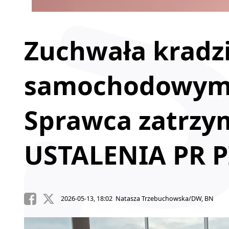
Zuchwała kradzi
samochodowym 
Sprawca zatrz
USTALENIA PR P
2026-05-13, 18:02 Natasza Trzebuchowska/DW, BN