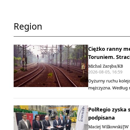
Region
Ciężko ranny mę
Toruniem. Straci
Michał Zaręba/KB
2026-08-05, 16:59
Dyżurny ruchu kolejo
mężczyzna. Według r
PolRegio zyska
podpisana
Maciej Wilkowski/JW