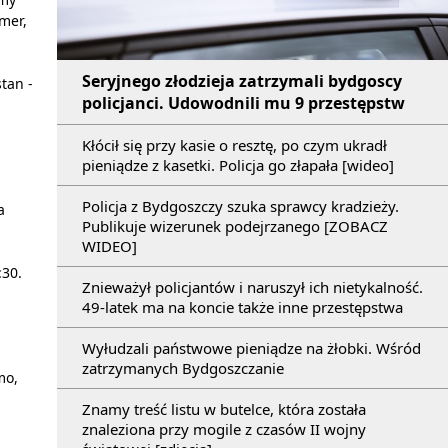
mer,
Seryjnego złodzieja zatrzymali bydgoscy
tan -
policjanci. Udowodnili mu 9 przestępstw
Kłócił się przy kasie o resztę, po czym ukradł
pieniądze z kasetki. Policja go złapała [wideo]
Policja z Bydgoszczy szuka sprawcy kradzieży.
a
Publikuje wizerunek podejrzanego [ZOBACZ
WIDEO]
:30.
Znieważył policjantów i naruszył ich nietykalność.
49-latek ma na koncie także inne przestępstwa
Wyłudzali państwowe pieniądze na żłobki. Wśród
zatrzymanych Bydgoszczanie
mo,
Znamy treść listu w butelce, która została
znaleziona przy mogile z czasów II wojny