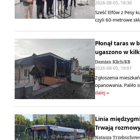
2026-08-05, 16:30
Sześć Elfów z Pesy k
czyli 60-metrowe s
Płonął taras w 
ugaszono w kilk
Damian Klich/KB
2026-08-05, 16:01
Zgłoszenia mieszkańc
opanowania. Paliło 
dalej »
Linia międzygmi
Trwają rozmowy
Natasza Trzebuchow