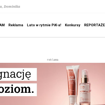
na, Dominika
AM
Reklama
Lato w rytmie PiK-a!
Konkursy
REPORTAŻE
reklama