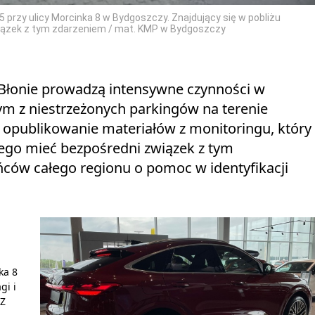
5 przy ulicy Morcinka 8 w Bydgoszczy. Znajdujący się w pobliżu
iązek z tym zdarzeniem / mat. KMP w Bydgoszczy
z-Błonie prowadzą intensywne czynności w
nym z niestrzeżonych parkingów na terenie
a opublikowanie materiałów z monitoringu, który
ego mieć bezpośredni związek z tym
ców całego regionu o pomoc w identyfikacji
ka 8
gi i
 Z