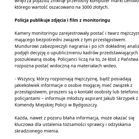
wnętrza pojazdu zniknął przenośny komputer marki Lenovo
którego wartość oszacowano na 3000 złotych.
Policja publikuje zdjęcia i film z monitoringu
Kamery monitoringu zarejestrowały postać i twarz mężczyz
mającego bezpośredni związek z tym przestępstwem.
Mundurowi zabezpieczyli nagrania i po ich dokładnej anali
podjęli decyzję o upublicznieniu kadrów przedstawiających
poszukiwaną osobę. Policjanci liczą na to, że ktoś z Państwa
rozpozna postać widoczną na materiałach wideo.
- Wszyscy, którzy rozpoznają mężczyznę, bądź posiadają
jakiekolwiek informacje o osobie mogącej mieć związek z
przestępstwem, proszeni są o kontakt osobisty lub telefonic
policjantami – informuje młodszy aspirant Jakub Skrzypek z
Komendy Miejskiej Policji w Bydgoszczy.
Każda, nawet z pozoru błaha informacja, może okazać się
kluczowa dla ustalenia tożsamości sprawcy i odzyskania
skradzionego mienia.