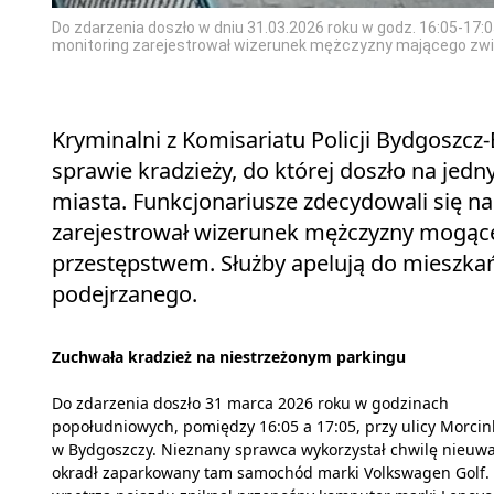
Do zdarzenia doszło w dniu 31.03.2026 roku w godz. 16:05-17:0
monitoring zarejestrował wizerunek mężczyzny mającego zw
Kryminalni z Komisariatu Policji Bydgoszc
sprawie kradzieży, do której doszło na jed
miasta. Funkcjonariusze zdecydowali się n
zarejestrował wizerunek mężczyzny mogąc
przestępstwem. Służby apelują do mieszkań
podejrzanego.
Zuchwała kradzież na niestrzeżonym parkingu
Do zdarzenia doszło 31 marca 2026 roku w godzinach
popołudniowych, pomiędzy 16:05 a 17:05, przy ulicy Morcin
w Bydgoszczy. Nieznany sprawca wykorzystał chwilę nieuwa
okradł zaparkowany tam samochód marki Volkswagen Golf.