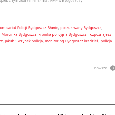
iązek z tym zdarzeniem / mat. KMP w Bydgoszczy
omisariat Policji Bydgoszcz-Błonie
,
poszukiwany Bydgoszcz
,
a Morcinka Bydgoszcz
,
kronika policyjna Bydgoszcz
,
rozpoznajesz
cz
,
Jakub Skrzypek policja
,
monitoring Bydgoszcz kradzież
,
policja
nowsze