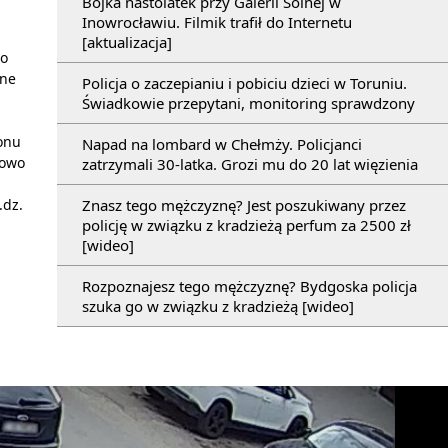
Bójka nastolatek przy Galerii Solnej w
Inowrocławiu. Filmik trafił do Internetu
[aktualizacja]
bo
one
Policja o zaczepianiu i pobiciu dzieci w Toruniu.
Świadkowie przepytani, monitoring sprawdzony
onu
Napad na lombard w Chełmży. Policjanci
bowo
zatrzymali 30-latka. Grozi mu do 20 lat więzienia
.dz.
Znasz tego mężczyznę? Jest poszukiwany przez
policję w związku z kradzieżą perfum za 2500 zł
[wideo]
Rozpoznajesz tego mężczyznę? Bydgoska policja
szuka go w związku z kradzieżą [wideo]