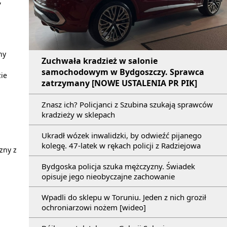
,
ny
Zuchwała kradzież w salonie
samochodowym w Bydgoszczy. Sprawca
zie
zatrzymany [NOWE USTALENIA PR PIK]
Znasz ich? Policjanci z Szubina szukają sprawców
kradzieży w sklepach
Ukradł wózek inwalidzki, by odwieźć pijanego
kolegę. 47-latek w rękach policji z Radziejowa
zny z
Bydgoska policja szuka mężczyzny. Świadek
opisuje jego nieobyczajne zachowanie
Wpadli do sklepu w Toruniu. Jeden z nich groził
ochroniarzowi nożem [wideo]