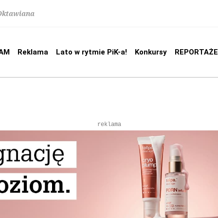
 Oktawiana
AM
Reklama
Lato w rytmie PiK-a!
Konkursy
REPORTAŻE
reklama