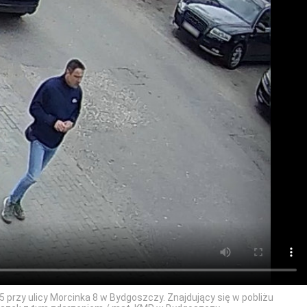
5 przy ulicy Morcinka 8 w Bydgoszczy. Znajdujący się w pobliżu