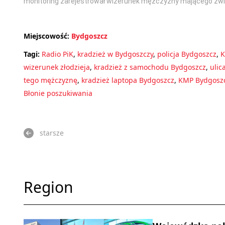
monitoring zarejestrował wizerunek mężczyzny mającego zw
Miejscowość:
Bydgoszcz
Tagi:
Radio PiK
,
kradzież w Bydgoszczy
,
policja Bydgoszcz
,
K
wizerunek złodzieja
,
kradzież z samochodu Bydgoszcz
,
ulic
tego mężczyznę
,
kradzież laptopa Bydgoszcz
,
KMP Bydgosz
Błonie poszukiwania
starsze
Region