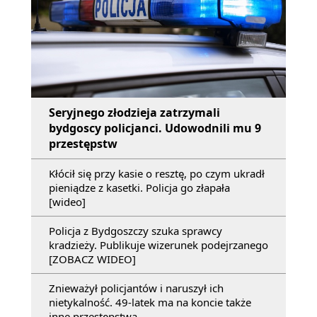
Seryjnego złodzieja zatrzymali
bydgoscy policjanci. Udowodnili mu 9
przestępstw
Kłócił się przy kasie o resztę, po czym ukradł
pieniądze z kasetki. Policja go złapała
[wideo]
Policja z Bydgoszczy szuka sprawcy
kradzieży. Publikuje wizerunek podejrzanego
[ZOBACZ WIDEO]
Znieważył policjantów i naruszył ich
nietykalność. 49-latek ma na koncie także
inne przestępstwa