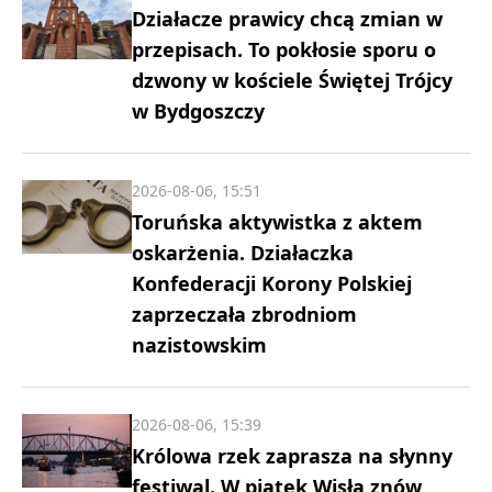
Działacze prawicy chcą zmian w
przepisach. To pokłosie sporu o
dzwony w kościele Świętej Trójcy
w Bydgoszczy
2026-08-06, 15:51
Toruńska aktywistka z aktem
oskarżenia. Działaczka
Konfederacji Korony Polskiej
zaprzeczała zbrodniom
nazistowskim
2026-08-06, 15:39
Królowa rzek zaprasza na słynny
festiwal. W piątek Wisła znów