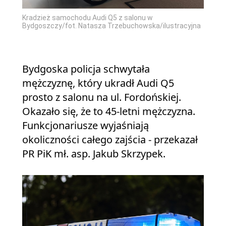
Kradzież samochodu Audi Q5 z salonu w
Bydgoszczy/fot. Natasza Trzebuchowska/ilustracyjna
Bydgoska policja schwytała
mężczyznę, który ukradł Audi Q5
prosto z salonu na ul. Fordońskiej.
Okazało się, że to 45-letni mężczyzna.
Funkcjonariusze wyjaśniają
okoliczności całego zajścia - przekazał
PR PiK mł. asp. Jakub Skrzypek.