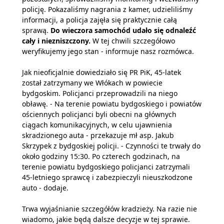
policję. Pokazaliśmy nagrania z kamer, udzieliliśmy
informacji, a policja zajęła się praktycznie całą
sprawą.
Do wieczora samochód udało się odnaleźć
cały i niezniszczony.
W tej chwili szczegółowo
weryfikujemy jego stan - informuje nasz rozmówca.
Jak nieoficjalnie dowiedziało się PR PiK, 45-latek
został zatrzymany we Włókach w powiecie
bydgoskim. Policjanci przeprowadzili na niego
obławę. - Na terenie powiatu bydgoskiego i powiatów
ościennych policjanci byli obecni na głównych
ciągach komunikacyjnych, w celu ujawnienia
skradzionego auta - przekazuje mł asp. Jakub
Skrzypek z bydgoskiej policji. - Czynności te trwały do
około godziny 15:30. Po czterech godzinach, na
terenie powiatu bydgoskiego policjanci zatrzymali
45-letniego sprawcę i zabezpieczyli nieuszkodzone
auto - dodaje.
Trwa wyjaśnianie szczegółów kradzieży. Na razie nie
wiadomo, jakie będą dalsze decyzje w tej sprawie.