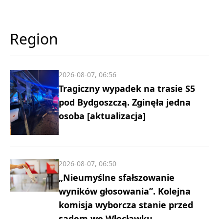
Region
2026-08-07, 06:56
Tragiczny wypadek na trasie S5
pod Bydgoszczą. Zginęła jedna
osoba [aktualizacja]
2026-08-07, 06:50
„Nieumyślne sfałszowanie
wyników głosowania”. Kolejna
komisja wyborcza stanie przed
sądem we Włocławku