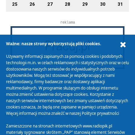
25
26
27
28
29
30
31
reklama
Ważne: nasze strony wykorzystują pliki cookies.
Używamy informacji zapisanych za pomocą cookies i podobnych
technologii m.in. w celach reklamowych i statystycznych oraz w celu
dostosowania naszych serwisów do indywidualnych potrzeb
użytkowników. Mogą też stosować je współpracujący z nami
reklamodawcy, firmy badawcze oraz dostawcy aplikacji
multimedialnych. W programie służącym do obsługi internetu
można zmienić ustawienia dotyczące cookies. Korzystanie z
Polityka Prywatności
naszych serwisów internetowych bez zmiany ustawień dotyczących
Zasady korzystania z Serwisu
cookies oznacza, że będą one zapisane w pamięci urządzenia.
Więcej informacji można znaleźć w naszej
Polityce prywatności
Organizacje Pożytku Publicznego
Cyfryzacja DAB+
Zamieszczone na stronach internetowych www.radiopik.pl
materiały sygnowane skrótem „PAP” stanowią element Serwisów
Polityka ochrony danych osobowych