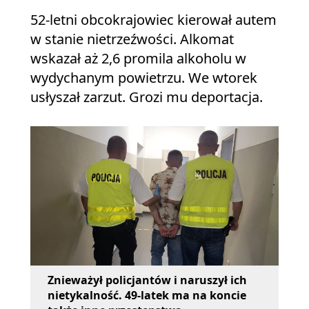
52-letni obcokrajowiec kierował autem
w stanie nietrzeźwości. Alkomat
wskazał aż 2,6 promila alkoholu w
wydychanym powietrzu. We wtorek
usłyszał zarzut. Grozi mu deportacja.
Znieważył policjantów i naruszył ich
nietykalność. 49-latek ma na koncie