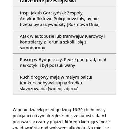
także inne przestępstwa
Insp. Jakub Gorczyński: Zespoły
Antykonfliktowe Policji powstały, by nie
trzeba było używać siły [Rozmowa Dnia]
Atak w autobusie lub tramwaju? Kierowcy i
kontrolerzy z Torunia szkolili się z
samoobrony
Pościg w Bydgoszczy. Pędził pod prąd, miał
narkotyki i był poszukiwany
Ruch drogowy mają w małym palcu!
Konkurs odbywał się na środku
skrzyżowania [wideo, zdjęcia]
W poniedziałek przed godziną 16:30 chełmińscy
policjanci otrzymali zgłoszenie, że autostradą A1
porusza się czarny pojazd, którego kierujący może
znajdować się pod wpływem alkoholu. Na miejsce