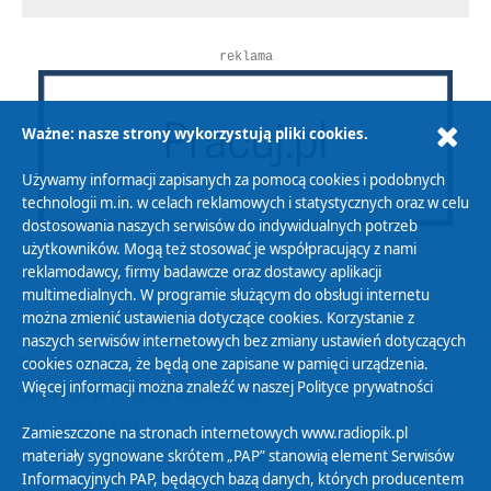
reklama
Ważne: nasze strony wykorzystują pliki cookies.
Używamy informacji zapisanych za pomocą cookies i podobnych
technologii m.in. w celach reklamowych i statystycznych oraz w celu
dostosowania naszych serwisów do indywidualnych potrzeb
użytkowników. Mogą też stosować je współpracujący z nami
reklamodawcy, firmy badawcze oraz dostawcy aplikacji
multimedialnych. W programie służącym do obsługi internetu
można zmienić ustawienia dotyczące cookies. Korzystanie z
Polityka Prywatności
naszych serwisów internetowych bez zmiany ustawień dotyczących
Zasady korzystania z Serwisu
cookies oznacza, że będą one zapisane w pamięci urządzenia.
Więcej informacji można znaleźć w naszej
Polityce prywatności
Organizacje Pożytku Publicznego
Cyfryzacja DAB+
Zamieszczone na stronach internetowych www.radiopik.pl
materiały sygnowane skrótem „PAP” stanowią element Serwisów
Polityka ochrony danych osobowych
Informacyjnych PAP, będących bazą danych, których producentem
Abonament