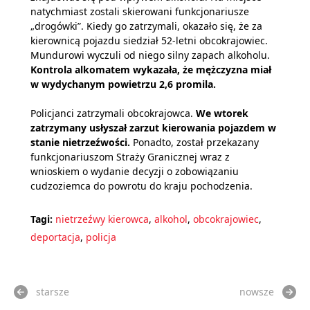
natychmiast zostali skierowani funkcjonariusze
„drogówki”. Kiedy go zatrzymali, okazało się, że za
kierownicą pojazdu siedział 52-letni obcokrajowiec.
Mundurowi wyczuli od niego silny zapach alkoholu.
Kontrola alkomatem wykazała, że mężczyzna miał
w wydychanym powietrzu 2,6 promila.
Policjanci zatrzymali obcokrajowca.
We wtorek
zatrzymany usłyszał zarzut kierowania pojazdem w
stanie nietrzeźwości.
Ponadto, został przekazany
funkcjonariuszom Straży Granicznej wraz z
wnioskiem o wydanie decyzji o zobowiązaniu
cudzoziemca do powrotu do kraju pochodzenia.
Tagi:
nietrzeźwy kierowca
,
alkohol
,
obcokrajowiec
,
deportacja
,
policja
starsze
nowsze