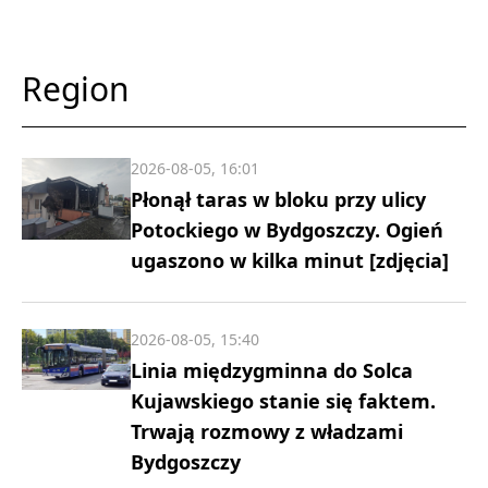
Region
2026-08-05, 16:01
Płonął taras w bloku przy ulicy
Potockiego w Bydgoszczy. Ogień
ugaszono w kilka minut [zdjęcia]
2026-08-05, 15:40
Linia międzygminna do Solca
Kujawskiego stanie się faktem.
Trwają rozmowy z władzami
Bydgoszczy