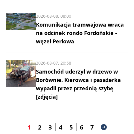
2026-08-08, 08:00
Komunikacja tramwajowa wraca
na odcinek rondo Fordońskie -
węzeł Perłowa
2026-08-07, 20:58
Samochód uderzył w drzewo w
Borównie. Kierowca i pasażerka
wypadli przez przednią szybę
[zdjęcia]
1
2
3
4
5
6
7