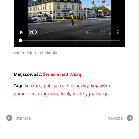
wideo: Marcin Doliński
Miejscowość:
Świecie nad Wisłą
Tagi:
konkurs
,
policja
,
ruch drogowy
,
kujawsko-
pomorskie
,
drogówka
,
lizak
,
brak sygnalizacji
starsze
nowsze