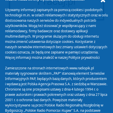
Używamy informacji zapisanych za pomocą cookies i podobnych
technologii m.in. w celach reklamowych i statystycznych oraz w celu
dostosowania naszych serwisów do indywidualnych potrzeb
użytkowników. Mogą też stosować je współpracujący z nami
reklamodawcy, firmy badawcze oraz dostawcy aplikacji
multimedialnych. W programie służącym do obsługi internetu
można zmienić ustawienia dotyczące cookies. Korzystanie z
Polityka Prywatności
naszych serwisów internetowych bez zmiany ustawień dotyczących
Zasady korzystania z Serwisu
cookies oznacza, że będą one zapisane w pamięci urządzenia.
Więcej informacji można znaleźć w naszej
Polityce prywatności
Organizacje Pożytku Publicznego
Cyfryzacja DAB+
Zamieszczone na stronach internetowych www.radiopik.pl
materiały sygnowane skrótem „PAP” stanowią element Serwisów
Polityka ochrony danych osobowych
Informacyjnych PAP, będących bazą danych, których producentem
Abonament
i wydawcą jest Polska Agencja Prasowa S.A. z siedzibą w Warszawie.
Zamówienia publiczne
Chronione są one przepisami ustawy z dnia 4 lutego 1994 r. o
prawie autorskim i prawach pokrewnych oraz ustawy z dnia 27 lipca
2001 r. o ochronie baz danych. Powyższe materiały
Biuletyn Informacji Publicznej
wykorzystywane są przez Polskie Radio Regionalną Rozgłośnię w
Bydgoszczy „Polskie Radio Pomorza i Kujaw” S.A. na podstawie