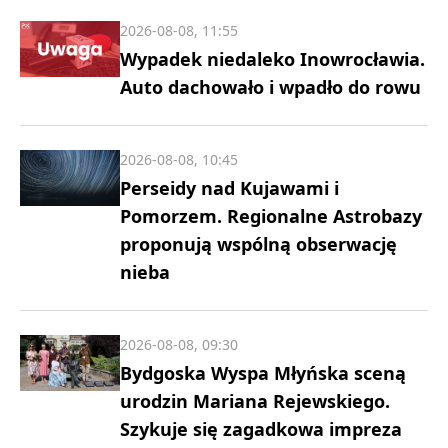
2026-08-08, 11:55
Wypadek niedaleko Inowrocławia.
Auto dachowało i wpadło do rowu
2026-08-08, 10:45
Perseidy nad Kujawami i
Pomorzem. Regionalne Astrobazy
proponują wspólną obserwację
nieba
2026-08-08, 09:30
Bydgoska Wyspa Młyńska sceną
urodzin Mariana Rejewskiego.
Szykuje się zagadkowa impreza