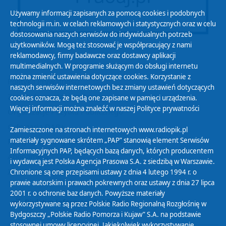
Używamy informacji zapisanych za pomocą cookies i podobnych
technologii m.in. w celach reklamowych i statystycznych oraz w celu
dostosowania naszych serwisów do indywidualnych potrzeb
użytkowników. Mogą też stosować je współpracujący z nami
reklamodawcy, firmy badawcze oraz dostawcy aplikacji
multimedialnych. W programie służącym do obsługi internetu
można zmienić ustawienia dotyczące cookies. Korzystanie z
Polityka Prywatności
naszych serwisów internetowych bez zmiany ustawień dotyczących
Zasady korzystania z Serwisu
cookies oznacza, że będą one zapisane w pamięci urządzenia.
Więcej informacji można znaleźć w naszej
Polityce prywatności
Organizacje Pożytku Publicznego
Cyfryzacja DAB+
Zamieszczone na stronach internetowych www.radiopik.pl
materiały sygnowane skrótem „PAP” stanowią element Serwisów
Polityka ochrony danych osobowych
Informacyjnych PAP, będących bazą danych, których producentem
Abonament
i wydawcą jest Polska Agencja Prasowa S.A. z siedzibą w Warszawie.
Zamówienia publiczne
Chronione są one przepisami ustawy z dnia 4 lutego 1994 r. o
prawie autorskim i prawach pokrewnych oraz ustawy z dnia 27 lipca
2001 r. o ochronie baz danych. Powyższe materiały
Biuletyn Informacji Publicznej
wykorzystywane są przez Polskie Radio Regionalną Rozgłośnię w
Bydgoszczy „Polskie Radio Pomorza i Kujaw” S.A. na podstawie
stosownej umowy licencyjnej. Jakiekolwiek wykorzystywanie