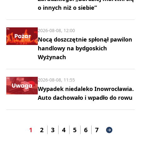
o innych niż o siebie”
2026-08-08, 12:00
Nocą doszczętnie spłonął pawilon
handlowy na bydgoskich
Wyżynach
2026-08-08, 11:55
Wypadek niedaleko Inowrocławia.
Auto dachowało i wpadło do rowu
1
2
3
4
5
6
7