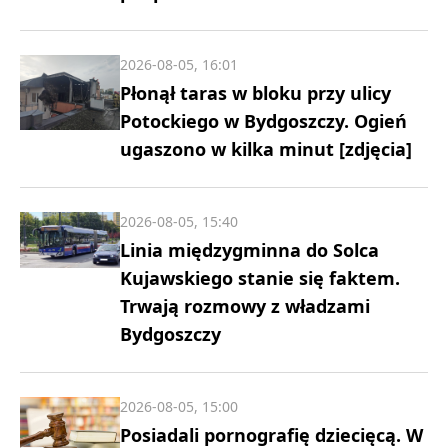
2026-08-05, 16:01
Płonął taras w bloku przy ulicy
Potockiego w Bydgoszczy. Ogień
ugaszono w kilka minut [zdjęcia]
2026-08-05, 15:40
Linia międzygminna do Solca
Kujawskiego stanie się faktem.
Trwają rozmowy z władzami
Bydgoszczy
2026-08-05, 15:00
Posiadali pornografię dziecięcą. W