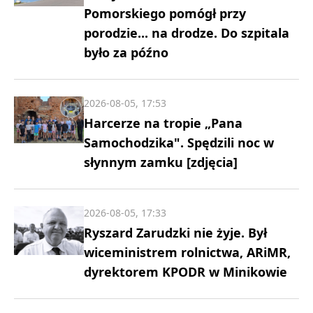
Pomorskiego pomógł przy
porodzie... na drodze. Do szpitala
było za późno
2026-08-05, 17:53
Harcerze na tropie „Pana
Samochodzika". Spędzili noc w
słynnym zamku [zdjęcia]
2026-08-05, 17:33
Ryszard Zarudzki nie żyje. Był
wiceministrem rolnictwa, ARiMR,
dyrektorem KPODR w Minikowie