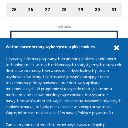
25
26
27
28
29
30
31
reklama
Ważne: nasze strony wykorzystują pliki cookies.
Używamy informacji zapisanych za pomocą cookies i podobnych
technologii m.in. w celach reklamowych i statystycznych oraz w celu
dostosowania naszych serwisów do indywidualnych potrzeb
użytkowników. Mogą też stosować je współpracujący z nami
reklamodawcy, firmy badawcze oraz dostawcy aplikacji
multimedialnych. W programie służącym do obsługi internetu
można zmienić ustawienia dotyczące cookies. Korzystanie z
Polityka Prywatności
naszych serwisów internetowych bez zmiany ustawień dotyczących
Zasady korzystania z Serwisu
cookies oznacza, że będą one zapisane w pamięci urządzenia.
Więcej informacji można znaleźć w naszej
Polityce prywatności
Organizacje Pożytku Publicznego
Cyfryzacja DAB+
Zamieszczone na stronach internetowych www.radiopik.pl