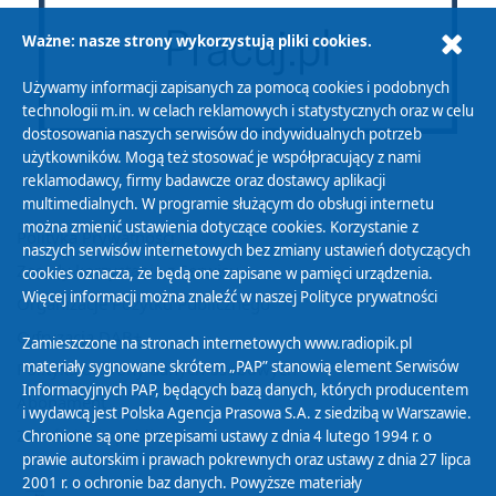
Ważne: nasze strony wykorzystują pliki cookies.
Używamy informacji zapisanych za pomocą cookies i podobnych
technologii m.in. w celach reklamowych i statystycznych oraz w celu
dostosowania naszych serwisów do indywidualnych potrzeb
użytkowników. Mogą też stosować je współpracujący z nami
reklamodawcy, firmy badawcze oraz dostawcy aplikacji
multimedialnych. W programie służącym do obsługi internetu
można zmienić ustawienia dotyczące cookies. Korzystanie z
Polityka Prywatności
naszych serwisów internetowych bez zmiany ustawień dotyczących
Zasady korzystania z Serwisu
cookies oznacza, że będą one zapisane w pamięci urządzenia.
Więcej informacji można znaleźć w naszej
Polityce prywatności
Organizacje Pożytku Publicznego
Cyfryzacja DAB+
Zamieszczone na stronach internetowych www.radiopik.pl
materiały sygnowane skrótem „PAP” stanowią element Serwisów
Polityka ochrony danych osobowych
Informacyjnych PAP, będących bazą danych, których producentem
Abonament
i wydawcą jest Polska Agencja Prasowa S.A. z siedzibą w Warszawie.
Zamówienia publiczne
Chronione są one przepisami ustawy z dnia 4 lutego 1994 r. o
prawie autorskim i prawach pokrewnych oraz ustawy z dnia 27 lipca
2001 r. o ochronie baz danych. Powyższe materiały