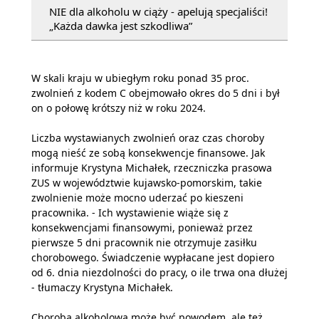
NIE dla alkoholu w ciąży - apelują specjaliści!
„Każda dawka jest szkodliwa”
W skali kraju w ubiegłym roku ponad 35 proc.
zwolnień z kodem C obejmowało okres do 5 dni i był
on o połowę krótszy niż w roku 2024.
Liczba wystawianych zwolnień oraz czas choroby
mogą nieść ze sobą konsekwencje finansowe. Jak
informuje Krystyna Michałek, rzeczniczka prasowa
ZUS w województwie kujawsko-pomorskim, takie
zwolnienie może mocno uderzać po kieszeni
pracownika. - Ich wystawienie wiąże się z
konsekwencjami finansowymi, ponieważ przez
pierwsze 5 dni pracownik nie otrzymuje zasiłku
chorobowego. Świadczenie wypłacane jest dopiero
od 6. dnia niezdolności do pracy, o ile trwa ona dłużej
- tłumaczy Krystyna Michałek.
Choroba alkoholowa może być powodem, ale też