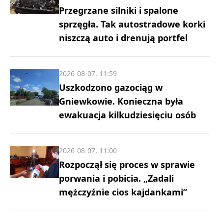
Przegrzane silniki i spalone
sprzęgła. Tak autostradowe korki
niszczą auto i drenują portfel
2026-08-07, 11:59
Uszkodzono gazociąg w
Gniewkowie. Konieczna była
ewakuacja kilkudziesięciu osób
2026-08-07, 11:00
Rozpoczął się proces w sprawie
porwania i pobicia. „Zadali
mężczyźnie cios kajdankami”