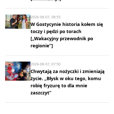
2026-08-07, 08:55
W Gostycynie historia kołem się
toczy i pędzi po torach
[„Wakacyjny przewodnik po
regionie”]
2026-08-07, 07:50
Chwytają za nożyczki i zmieniają
życie. „Błysk w oku tego, komu
robię fryzurę to dla mnie
zaszczyt”