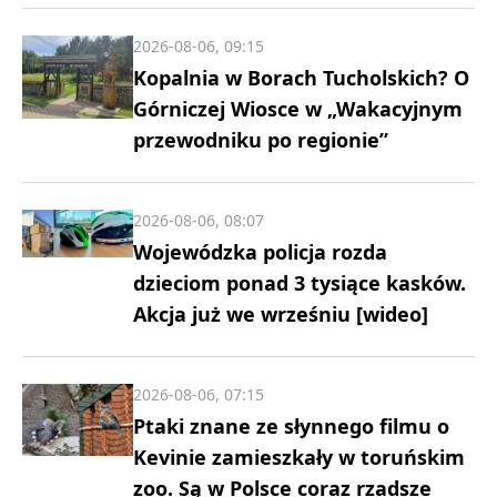
2026-08-06, 09:15
Kopalnia w Borach Tucholskich? O
Górniczej Wiosce w „Wakacyjnym
przewodniku po regionie”
2026-08-06, 08:07
Wojewódzka policja rozda
dzieciom ponad 3 tysiące kasków.
Akcja już we wrześniu [wideo]
2026-08-06, 07:15
Ptaki znane ze słynnego filmu o
Kevinie zamieszkały w toruńskim
zoo. Są w Polsce coraz rzadsze