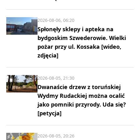
2026-08-06, 06:20
Spłonęły sklepy i apteka na
bydgoskim Szwederowie. Wielki
pożar przy ul. Kossaka [wideo,
zdjęcia]
2026-08-05, 21:30
Dwanaście drzew z toruńskiej
Wydmy Rudackiej można ocalić
jako pomniki przyrody. Uda się?
[petycja]
2026-08-05, 20:26