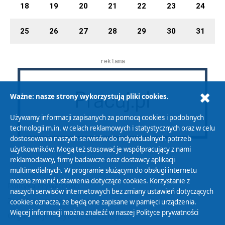
18
19
20
21
22
23
24
25
26
27
28
29
30
31
reklama
Ważne: nasze strony wykorzystują pliki cookies.
Używamy informacji zapisanych za pomocą cookies i podobnych
technologii m.in. w celach reklamowych i statystycznych oraz w celu
dostosowania naszych serwisów do indywidualnych potrzeb
użytkowników. Mogą też stosować je współpracujący z nami
reklamodawcy, firmy badawcze oraz dostawcy aplikacji
multimedialnych. W programie służącym do obsługi internetu
można zmienić ustawienia dotyczące cookies. Korzystanie z
Polityka Prywatności
naszych serwisów internetowych bez zmiany ustawień dotyczących
Zasady korzystania z Serwisu
cookies oznacza, że będą one zapisane w pamięci urządzenia.
Więcej informacji można znaleźć w naszej
Polityce prywatności
Organizacje Pożytku Publicznego