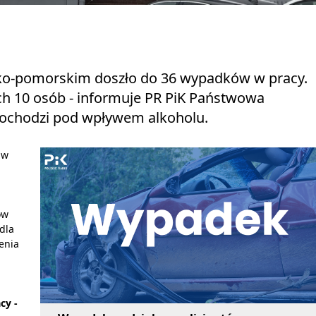
ko-pomorskim doszło do 36 wypadków w pracy.
ich 10 osób - informuje PR PiK Państwowa
i dochodzi pod wpływem alkoholu.
 w
ów
dla
enia
cy -