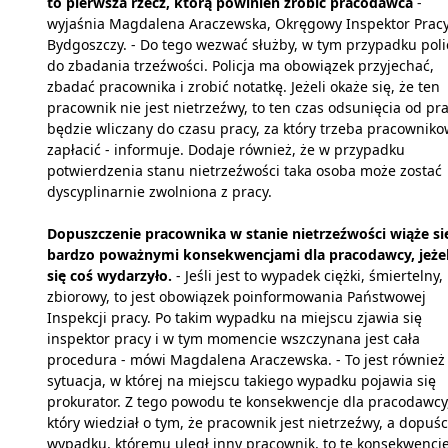
to pierwsza rzecz, którą powinien zrobić pracodawca
-
wyjaśnia Magdalena Araczewska, Okręgowy Inspektor Prac
Bydgoszczy. - Do tego wezwać służby, w tym przypadku poli
do zbadania trzeźwości. Policja ma obowiązek przyjechać,
zbadać pracownika i zrobić notatkę. Jeżeli okaże się, że ten
pracownik nie jest nietrzeźwy, to ten czas odsunięcia od pr
będzie wliczany do czasu pracy, za który trzeba pracowniko
zapłacić - informuje. Dodaje również, że w przypadku
potwierdzenia stanu nietrzeźwości taka osoba może zostać
dyscyplinarnie zwolniona z pracy.
Dopuszczenie pracownika w stanie nietrzeźwości wiąże si
bardzo poważnymi konsekwencjami dla pracodawcy, jeże
się coś wydarzyło.
- Jeśli jest to wypadek ciężki, śmiertelny,
zbiorowy, to jest obowiązek poinformowania Państwowej
Inspekcji pracy. Po takim wypadku na miejscu zjawia się
inspektor pracy i w tym momencie wszczynana jest cała
procedura - mówi Magdalena Araczewska. - To jest również
sytuacja, w której na miejscu takiego wypadku pojawia się
prokurator. Z tego powodu te konsekwencje dla pracodawcy
który wiedział o tym, że pracownik jest nietrzeźwy, a dopuści
wypadku, któremu uległ inny pracownik, to te konsekwencj