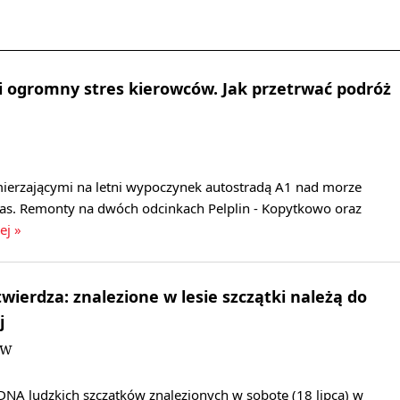
i ogromny stres kierowców. Jak przetrwać podróż
ierzającymi na letni wypoczynek autostradą A1 nad morze
as. Remonty na dwóch odcinkach Pelplin - Kopytkowo oraz
ej »
wierdza: znalezione w lesie szczątki należą do
j
DW
DNA ludzkich szczątków znalezionych w sobotę (18 lipca) w