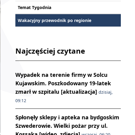
Temat Tygodnia
Wakacyjny przewodnik po regionie
Najczęściej czytane
Wypadek na terenie firmy w Solcu
Kujawskim. Poszkodowany 19-latek
zmarł w szpitalu [aktualizacja]
dzisiaj,
09:12
Spłonęły sklepy i apteka na bydgoskim
Szwederowie. Wielki pożar przy ul.
Kossaka [wideo, zdjęcia]
wczoraj, 06:20