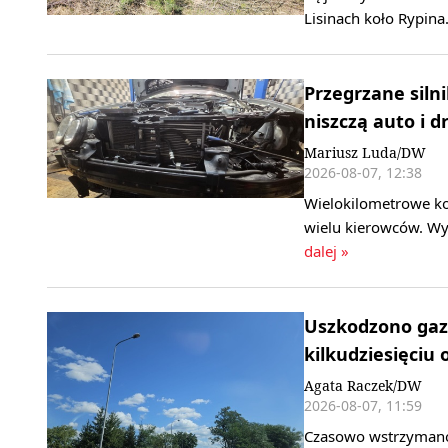
Lisinach koło Rypina
Przegrzane silni
niszczą auto i d
Mariusz Luda/DW
2026-08-07, 12:38
Wielokilometrowe ko
wielu kierowców. Wy
dalej »
Uszkodzono gaz
kilkudziesięciu 
Agata Raczek/DW
2026-08-07, 11:59
Czasowo wstrzymano 