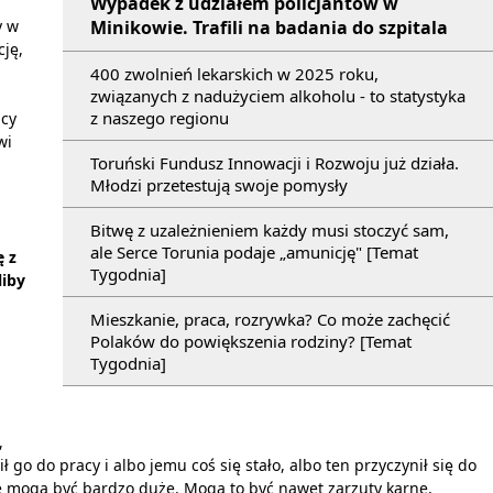
Wypadek z udziałem policjantów w
Minikowie. Trafili na badania do szpitala
y w
cję,
400 zwolnień lekarskich w 2025 roku,
związanych z nadużyciem alkoholu - to statystyka
z naszego regionu
acy
wi
Toruński Fundusz Innowacji i Rozwoju już działa.
Młodzi przetestują swoje pomysły
Bitwę z uzależnieniem każdy musi stoczyć sam,
ale Serce Torunia podaje „amunicję" [Temat
ę z
Tygodnia]
liby
Mieszkanie, praca, rozrywka? Co może zachęcić
Polaków do powiększenia rodziny? [Temat
Tygodnia]
,
ł go do pracy i albo jemu coś się stało, albo ten przyczynił się do
e mogą być bardzo duże. Mogą to być nawet zarzuty karne,