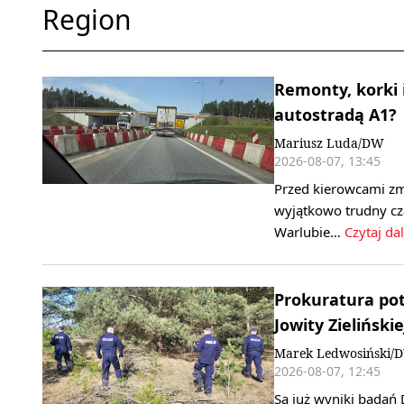
Region
Remonty, korki 
autostradą A1?
Mariusz Luda/DW
2026-08-07, 13:45
Przed kierowcami zm
wyjątkowo trudny cz
Warlubie…
Czytaj dal
Prokuratura pot
Jowity Zielińskie
Marek Ledwosiński/
2026-08-07, 12:45
Są już wyniki badań 