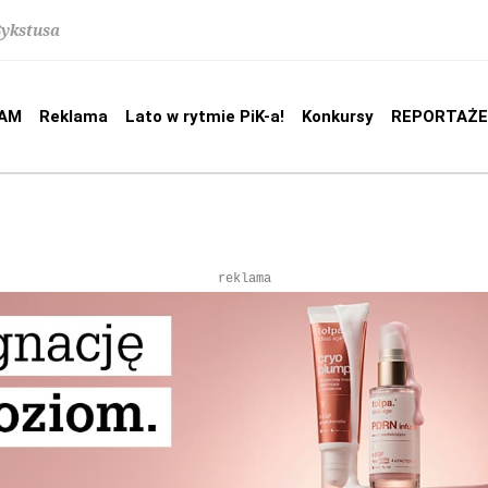
Sykstusa
AM
Reklama
Lato w rytmie PiK-a!
Konkursy
REPORTAŻE
reklama